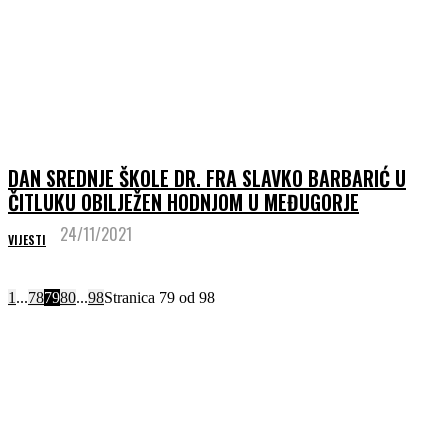
DAN SREDNJE ŠKOLE DR. FRA SLAVKO BARBARIĆ U
ČITLUKU OBILJEŽEN HODNJOM U MEĐUGORJE
24/11/2021
VIJESTI
1
...
78
79
80
...
98
Stranica 79 od 98
GOSPINA PORUKA