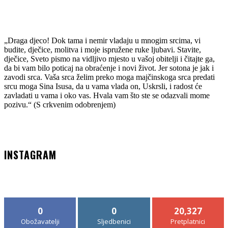
25. SRPNJA 2026.
„Draga djeco! Dok tama i nemir vladaju u mnogim srcima, vi
budite, dječice, molitva i moje ispružene ruke ljubavi. Stavite,
dječice, Sveto pismo na vidljivo mjesto u vašoj obitelji i čitajte ga,
da bi vam bilo poticaj na obraćenje i novi život. Jer sotona je jak i
zavodi srca. Vaša srca želim preko moga majčinskoga srca predati
srcu moga Sina Isusa, da u vama vlada on, Uskrsli, i radost će
zavladati u vama i oko vas. Hvala vam što ste se odazvali mome
pozivu.“ (S crkvenim odobrenjem)
INSTAGRAM
0
0
20,327
Obožavatelji
Sljedbenici
Pretplatnici