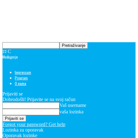
23
C
Međugorje
Impressum
Program
O nama
Prijaviti se
Dobrodošli! Prijavite se na svoj račun
Vaš username
vaša lozinka
Forgot your password? Get help
Lozinka za oporavak
Oporavak lozinke