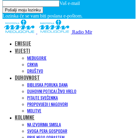
Vaš e-mail
Lozinka će se vam biti poslana e-poštom.
Radio Mir
EMISIJE
VIJESTI
MEĐUGORJE
CRKVA
DRUŠTVO
DUHOVNOST
BIBLIJSKA PORUKA DANA
DUHOVNI POTICAJ ŽIVO VRELO
PITAJTE SVEĆENIKA
PROPOVIJEDI I NAGOVORI
MOLITVE
KOLUMNE
NA IZVORIMA SMISLA
SVOGA PERA GOSPODAR
PRIJE NEGO ODRASTEM