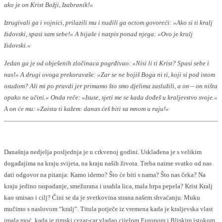
ako je on Krist Božji, Izabranik!«
Izrugivali ga i vojnici, prilazili mu i nudili ga octom govoreći: »Ako si ti kralj
židovski, spasi sam sebe!« A bijaše i natpis ponad njega: »Ovo je kralj
židovski.«
Jedan ga je od obješenih zločinaca pogrđivao: »Nisi li ti Krist? Spasi sebe i
nas!« A drugi ovoga prekoravaše: »Zar se ne bojiš Boga ni ti, koji si pod istom
osudom? Ali mi po pravdi jer primamo što smo djelima zaslužili, a on – on ništa
opako ne učini.« Onda reče: »Isuse, sjeti me se kada dođeš u kraljevstvo svoje.«
A on će mu: »Zaista ti kažem: danas ćeš biti sa mnom u raju!«
Današnja nedjelja posljednja je u crkvenoj godini. Usklađena je s velikim
događajima na kraju svijeta, na kraju naših života. Treba naime svatko od nas
dati odgovor na pitanja: Kamo idemo? Što će biti s nama? Što nas čeka? Na
kraju jedino raspadanje, smežurana i usahla lica, mala hrpa pepela? Krist Kralj
kao smisao i cilj? Čini se da je svetkovina strana našem shvaćanju. Muku
mučimo s naslovom “kralj”. Titula potječe iz vremena kada je kraljevska vlast
imala moć, kada je rimski cezar-car vladao cijelom Europom i Bliskim istokom.