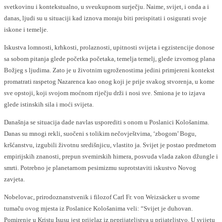
svetkovinu i kontekstualno, u sveukupnom surječju. Naime, svijet, i onda a i
danas, ljudi su u situaciji kad iznova moraju biti preispitati i osigurati svoje
iskone i temelje.
Iskustva lomnosti, krhkosti, prolaznosti, upitnosti svijeta i egzistencije donose
sa sobom pitanja glede početka početaka, temelja temelj, glede izvornog plana
Božjeg s ljudima. Zato je u životnim ugroženostima jedini primjereni kontekst
promatrati raspetog Nazarenca kao onog koji je prije svakog stvorenja, u kome
sve opstoji, koji svojom moćnom riječju drži i nosi sve. Smiona je to izjava
glede istinskih sila i moći svijeta.
Današnja se situacija dade navlas usporediti s onom u Poslanici Kološanima.
Danas su mnogi rekli, suočeni s tolikim nečovještvima, ‘zbogom’ Bogu,
kršćanstvu, izgubili životnu središnjicu, vlastito ja. Svijet je postao predmetom
empirijskih znanosti, prepun svemirskih himera, posvuda vlada zakon džungle i
smrti. Potrebno je planetarnom pesimizmu suprotstaviti iskustvo Novog
zavjeta.
Nobelovac, prirodoznanstvenik i filozof Carl Fr. von Weizsäcker u svome
tumaču ovog mjesta iz Poslanice Kološanima veli: “Svijet je duhovan.
Pomirenje u Kristu Isusu jest prijelaz iz neprijateljstva u prijateljstvo. U svijetu