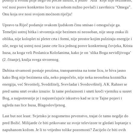
postoji u svemu prije nego on počne misliti, u jedno “Alfa” koje nije bezimeno,
već nosi posve konkretno lice te za sobom nužno povlači i završnicu “Omega”.
Onu koja sve nosi svojom moćnom riječju!
Upravo ta Riječ podaruje svakom ljudskom činu smisao i omogućuje ga.
Temeljni ustroj bitka i stvorenja nije bezimen ni neosoban, nije snop zraka ili
oblika, nije koloplet ni pleter crta i formi, nije prostor kojim pulziraju energije i
sile, nego taj ustroj nosi jasne crte lica jednog posve konkretnog čovjeka, Krista
Isusa, za koga veli Poslanica Kološanima, kako je on ‘slika Boga nevidljivoga’
(2. čitanje), kralja svega stvorenog.
Dubina stvarnosti postaje prozirna, transparentna na tome licu, te biva jasno
kako Bog nije bezimena sila, neko prapočelo, nije neka neosobna kozmička
energija, već Stvoritelj, Svedržitelj, Svevladar i Svedovršitelj. A K. Rahner se
pred samu smrt ovako izrazio: Iz tame prolaznosti i smrti kroči vjerniku u susret
Bog, a najpotresnije je i najusrećujuće iskustvo kad se iz te Tajne pojavi i
ugleda nas lice Isusa, Blagoslovljenog.
Last but not least: Svjetsko je nogometno prvenstvo, trajat će tamo negdje do
pred Božić. Milijarde će biti prikovane uz svoje televizore te gledati loptanje s
napuhanom kožom. Je li to vrijedno tolike pozornosti? Zacijelo će biti ovih