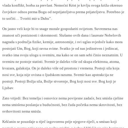
vlada konflikt, borba za prevlast. Nemoćni Krist je krvlju svoga križa okrenuo
čovjekov odnos prema Bogu od neprijateljstva prema prijateljstvu. Potrebno je
to uočiti… Tvoriti mir u Duhu”.
On jasno veli koje bi to snage morale gospodariti svijetom. Suvremena nas
znanost uči poniznosti i skromnosti. Slušamo ovih dana i laureate Nobelovih
nagrada s područja fizike, kemije, astronomije, i svi uglas svjedoče kako mora
postojati Um, Bog, koji ravna svime. Svatko je od nas jedinstven i jedincat,
svatko ima svoju ulogu u svemiru, ma kako se on sam sebi činio neznatnim. U
svemiru ne postoje statisti. Svemir je daleko više od skupa elektrona, atoma,
kvazara, galaksija. On je daleko više od prostora i vremena. Postoji sila koja
nosi sve, koja nije ovisna o ljudskom razumu. Svemir kao apstrakcija ne
postoji. Postoji Božja sila, Božje stvorenje, Bog koji nosi sve. Bog koji je
Ljubav.
Zato vrijedi: Bez temelja i osnovice nema povijesne zadaće, bez smisla cjeline
nema smislena poslanja u budućnosti, bez čuda početka nema skrovitosti, bez
svrhovitosti nema smisla.
Kršćanin se pouzdaje u riječ izgovorenu prije njegove riječi, u smisao koji