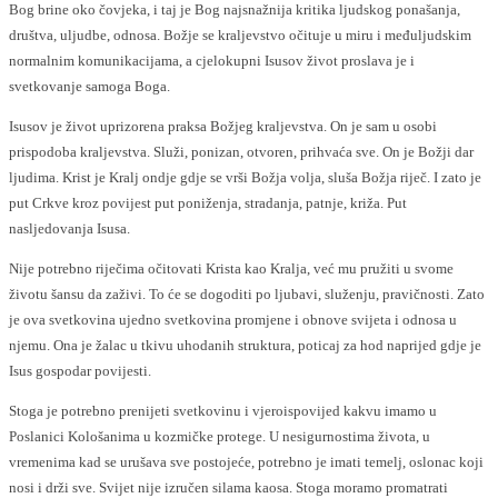
Bog brine oko čovjeka, i taj je Bog najsnažnija kritika ljudskog ponašanja,
društva, uljudbe, odnosa. Božje se kraljevstvo očituje u miru i međuljudskim
normalnim komunikacijama, a cjelokupni Isusov život proslava je i
svetkovanje samoga Boga.
Isusov je život uprizorena praksa Božjeg kraljevstva. On je sam u osobi
prispodoba kraljevstva. Služi, ponizan, otvoren, prihvaća sve. On je Božji dar
ljudima. Krist je Kralj ondje gdje se vrši Božja volja, sluša Božja riječ. I zato je
put Crkve kroz povijest put poniženja, stradanja, patnje, križa. Put
nasljedovanja Isusa.
Nije potrebno riječima očitovati Krista kao Kralja, već mu pružiti u svome
životu šansu da zaživi. To će se dogoditi po ljubavi, služenju, pravičnosti. Zato
je ova svetkovina ujedno svetkovina promjene i obnove svijeta i odnosa u
njemu. Ona je žalac u tkivu uhodanih struktura, poticaj za hod naprijed gdje je
Isus gospodar povijesti.
Stoga je potrebno prenijeti svetkovinu i vjeroispovijed kakvu imamo u
Poslanici Kološanima u kozmičke protege. U nesigurnostima života, u
vremenima kad se urušava sve postojeće, potrebno je imati temelj, oslonac koji
nosi i drži sve. Svijet nije izručen silama kaosa. Stoga moramo promatrati