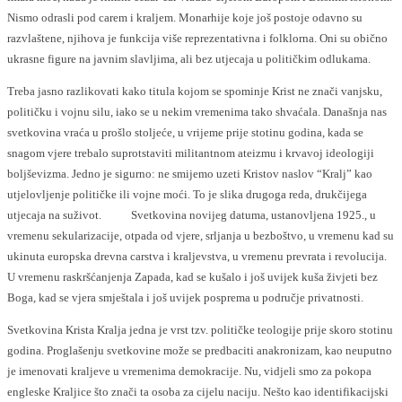
Nismo odrasli pod carem i kraljem. Monarhije koje još postoje odavno su
razvlaštene, njihova je funkcija više reprezentativna i folklorna. Oni su obično
ukrasne figure na javnim slavljima, ali bez utjecaja u političkim odlukama.
Treba jasno razlikovati kako titula kojom se spominje Krist ne znači vanjsku,
političku i vojnu silu, iako se u nekim vremenima tako shvaćala. Današnja nas
svetkovina vraća u prošlo stoljeće, u vrijeme prije stotinu godina, kada se
snagom vjere trebalo suprotstaviti militantnom ateizmu i krvavoj ideologiji
boljševizma. Jedno je sigurno: ne smijemo uzeti Kristov naslov “Kralj” kao
utjelovljenje političke ili vojne moći. To je slika drugoga reda, drukčijega
utjecaja na suživot. Svetkovina novijeg datuma, ustanovljena 1925., u
vremenu sekularizacije, otpada od vjere, srljanja u bezboštvo, u vremenu kad su
ukinuta europska drevna carstva i kraljevstva, u vremenu prevrata i revolucija.
U vremenu raskršćanjenja Zapada, kad se kušalo i još uvijek kuša živjeti bez
Boga, kad se vjera smještala i još uvijek posprema u područje privatnosti.
Svetkovina Krista Kralja jedna je vrst tzv. političke teologije prije skoro stotinu
godina. Proglašenju svetkovine može se predbaciti anakronizam, kao neuputno
je imenovati kraljeve u vremenima demokracije. Nu, vidjeli smo za pokopa
engleske Kraljice što znači ta osoba za cijelu naciju. Nešto kao identifikacijski