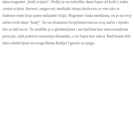
dana nogomet „kralj svijeta“. Ovdje je na nekoliko dana lopta od kože i zraka
centar svijeta. Interesi, razgovori, medijski istupi doslovno se vrte oko te
čudesne teme koju prate milijarde očiju. Nogomet vlada medijima, on je na svoj
način ovih dana “kralj”. Jer on dominira čovječanstvom na svoj način i rijetko
tko se žali na to. To središte je u gledateljima i navijačima kao emocionalnom
poticaju, njih pokreće unutarnja dinamika, a ne lopta kao takva. Kad bismo bili
tako oduševljeni za svoga Krista Kralja! I ginuli za njega.