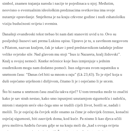
simbol, znamen trajanja naroda i nacije te pojedinaca u njoj. Međutim,
neovisno o eventualnim ideološkim predznacima svetkovina ima svoje
nutarnje opravdanje. Smještena je na kraju crkvene godine i nudi eshatološku
viziju budućnosti svijeta i svemira.
Današnji evanđeoski tekst trebao bi nam dati stanoviti uvid u to. Ovo su
posljednji Isusovi sati prema Lukinu opisu. Upravo je tu, u završnom razgovoru
s Pilatom, nazvan kraljem, čak je takav i pred predstavnikom tadašnje jedine
velike svjetske sile. Nad glavom mu stoji “Isus iz Nazareta, kralj židovski”.
Kralj u svojoj nemoći. Kratke rečenice koje Isus izmjenjuje s jednim
osuđenikom mogu nam dodatno pomoći. Isus odgovara svom supatniku u
smrtnom času: “Danas ćeš biti sa mnom u raju” (Lk 23,43). To je riječ koja u
duši osjećamo utješnom i dirljivom, čitamo li je i osjećamo li je srcem.
Što bi nama u smrtnom času značila takva riječ? U tom trenutku može to značiti
kako je sav strah nestao, kako smo ispunjeni unutarnjom sigurnošću i radošću,
mirom i stanjem sreće oko čega smo se trudili cijeli život, borili se, nadali i
molili. To je osjećaj da čovjek stiže onamo za čime je oduvijek čeznuo, konačni
osjećaj sigurnosti, biti zauvijek doma, kod kuće. Pa nismo li kao djeca učili
prvu molitvu Anđelu čuvaru gdje se na kraju moli da „kad s ovoga svijeta