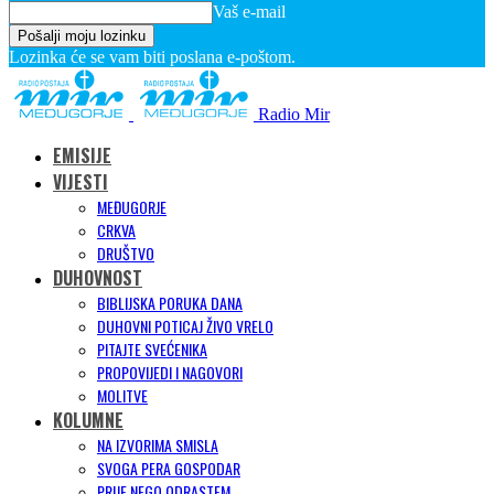
Vaš e-mail
Lozinka će se vam biti poslana e-poštom.
Radio Mir
EMISIJE
VIJESTI
MEĐUGORJE
CRKVA
DRUŠTVO
DUHOVNOST
BIBLIJSKA PORUKA DANA
DUHOVNI POTICAJ ŽIVO VRELO
PITAJTE SVEĆENIKA
PROPOVIJEDI I NAGOVORI
MOLITVE
KOLUMNE
NA IZVORIMA SMISLA
SVOGA PERA GOSPODAR
PRIJE NEGO ODRASTEM