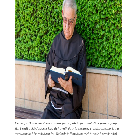
Dr. sc. fra Tomislav Pervan autor je brojnih knjiga teoloških promišljanja,
živi i radi u Međugorju kao duhovnik časnih sestara, a svakodnevno je i u
međugorskoj ispovjedaonici. Nekadašnji međugorski župnik i provincijal