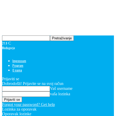
21.9
C
Međugorje
Impressum
Program
O nama
Prijaviti se
Dobrodošli! Prijavite se na svoj račun
Vaš username
vaša lozinka
Forgot your password? Get help
Lozinka za oporavak
Oporavak lozinke