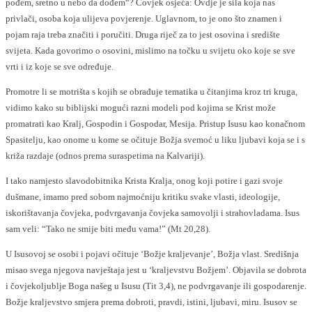
pođem, sretno u nebo da dođem“? Čovjek osjeća: Ovdje je sila koja nas
privlači, osoba koja ulijeva povjerenje. Uglavnom, to je ono što znamen i
pojam raja treba značiti i poručiti. Druga riječ za to jest osovina i središte
svijeta. Kada govorimo o osovini, mislimo na točku u svijetu oko koje se sve
vrti i iz koje se sve određuje.
Promotre li se motrišta s kojih se obrađuje tematika u čitanjima kroz tri kruga,
vidimo kako su biblijski mogući razni modeli pod kojima se Krist može
promatrati kao Kralj, Gospodin i Gospodar, Mesija. Pristup Isusu kao konačnom
Spasitelju, kao onome u kome se očituje Božja svemoć u liku ljubavi koja se i s
križa razdaje (odnos prema suraspetima na Kalvariji).
I tako namjesto slavodobitnika Krista Kralja, onog koji potire i gazi svoje
dušmane, imamo pred sobom najmoćniju kritiku svake vlasti, ideologije,
iskorištavanja čovjeka, podvrgavanja čovjeka samovolji i strahovladama. Isus
sam veli: “Tako ne smije biti među vama!” (Mt 20,28).
U Isusovoj se osobi i pojavi očituje ‘Božje kraljevanje’, Božja vlast. Središnja
misao svega njegova navještaja jest u ‘kraljevstvu Božjem’. Objavila se dobrota
i čovjekoljublje Boga našeg u Isusu (Tit 3,4), ne podvrgavanje ili gospodarenje.
Božje kraljevstvo smjera prema dobroti, pravdi, istini, ljubavi, miru. Isusov se