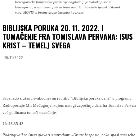
Hercegovačke franjevačke provincije najplodniji je teološki pisac u
Hercegovini, a godinama piše za Naša ognjišta, Katolički tjednik, Glasnik
mira, MOVIS te brojne druge časopise i portale.
BIBLIJSKA PORUKA 20. 11. 2022. I
TUMAČENJE FRA TOMISLAVA PERVANA: ISUS
KRIST – TEMELJ SVEGA
19/11/2022
Facebook
Twitter
Kroz rado slušanu svakodnevnu rubriku ”Biblijska poruka dana” u programu
Radiopostaje Mir Međugorje, kojom mnogi započinju dan, fra Tomislav Pervan
već godinama tumači evanđelje.
Lk 23,35-43
Podrugivali se Isusu glavari s narodom: »Druge je spasio, neka spasi sam sebe