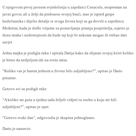
U njegovom prvoj javnom svjedočenju u zajednici Cenacolo, nespreman na
javni govor, ali u želji da pridonese svojoj braći, stao je ispred grupe
hodočasnika i dijelio detalje iz svoga života koji su ga doveli u zajednicu.
Međutim, kada je došlo vrijeme za postavljanje pitanja posjetitelja, osjetio je
dozu straha i nedostojnosti da bude taj koji bi nekome mogao ili trebao dati
savjet.
Jedna majka je podigla ruku i upitala Darija kako da objasni svojoj kćeri koliko
je bitno da nedjeljom ide na svetu misu.
“Koliko vas je barem jednom u životu bilo zaljubljeno?”, upitao je Dario
prisutne.
Gotovo svi su podigli ruke.
“A koliko ste puta u tjednu tada željeli vidjeti tu osobu u koju ste bili
zaljubljeni?”, upitao je opet.
“Gotovo svaki dan”, odgovorila je skupina jednoglasno.
Dario je nastavio: