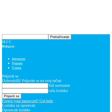
26.2
C
Međugorje
Impressum
Program
O nama
Prijaviti se
Dobrodošli! Prijavite se na svoj račun
Vaš username
vaša lozinka
Forgot your password? Get help
Lozinka za oporavak
Oporavak lozinke