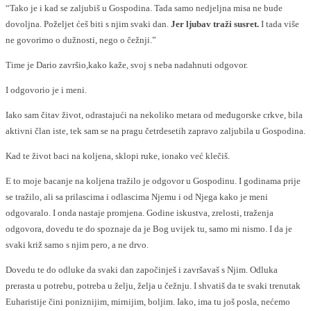
“Tako je i kad se zaljubiš u Gospodina. Tada samo nedjeljna misa ne bude
dovoljna. Poželjet ćeš biti s njim svaki dan.
Jer ljubav traži susret.
I tada više
ne govorimo o dužnosti, nego o čežnji.”
Time je Dario završio,kako kaže, svoj s neba nadahnuti odgovor.
I odgovorio je i meni.
Iako sam čitav život, odrastajući na nekoliko metara od međugorske crkve, bila
aktivni član iste, tek sam se na pragu četrdesetih zapravo zaljubila u Gospodina.
Kad te život baci na koljena, sklopi ruke, ionako već klečiš.
E to moje bacanje na koljena tražilo je odgovor u Gospodinu. I godinama prije
se tražilo, ali sa prilascima i odlascima Njemu i od Njega kako je meni
odgovaralo. I onda nastaje promjena. Godine iskustva, zrelosti, traženja
odgovora, dovedu te do spoznaje da je Bog uvijek tu, samo mi nismo. I da je
svaki križ samo s njim pero, a ne drvo.
Dovedu te do odluke da svaki dan započinješ i završavaš s Njim. Odluka
prerasta u potrebu, potreba u želju, želja u čežnju. I shvatiš da te svaki trenutak
Euharistije čini poniznijim, mirnijim, boljim. Iako, ima tu još posla, nećemo