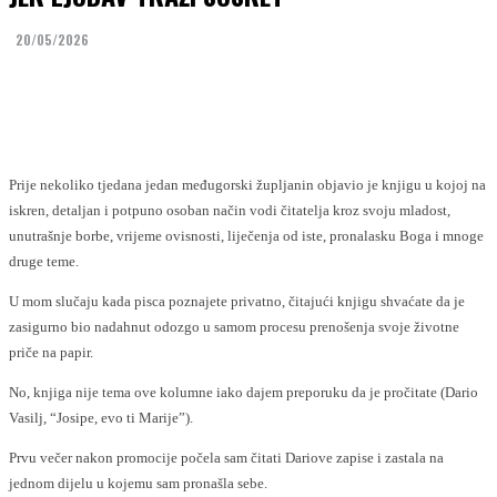
20/05/2026
Facebook
Twitter
Prije nekoliko tjedana jedan međugorski župljanin objavio je knjigu u kojoj na
iskren, detaljan i potpuno osoban način vodi čitatelja kroz svoju mladost,
unutrašnje borbe, vrijeme ovisnosti, liječenja od iste, pronalasku Boga i mnoge
druge teme.
U mom slučaju kada pisca poznajete privatno, čitajući knjigu shvaćate da je
zasigurno bio nadahnut odozgo u samom procesu prenošenja svoje životne
priče na papir.
No, knjiga nije tema ove kolumne iako dajem preporuku da je pročitate (Dario
Vasilj, “Josipe, evo ti Marije”).
Prvu večer nakon promocije počela sam čitati Dariove zapise i zastala na
jednom dijelu u kojemu sam pronašla sebe.