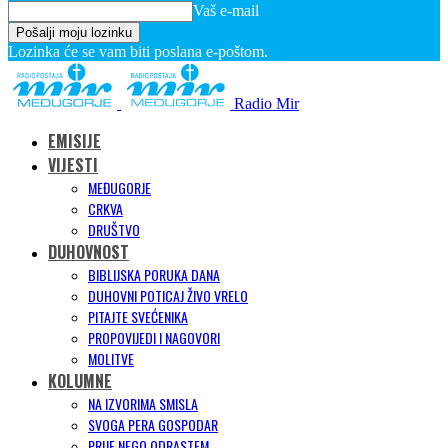
Vaš e-mail
Lozinka će se vam biti poslana e-poštom.
Radio Mir
EMISIJE
VIJESTI
MEĐUGORJE
CRKVA
DRUŠTVO
DUHOVNOST
BIBLIJSKA PORUKA DANA
DUHOVNI POTICAJ ŽIVO VRELO
PITAJTE SVEĆENIKA
PROPOVIJEDI I NAGOVORI
MOLITVE
KOLUMNE
NA IZVORIMA SMISLA
SVOGA PERA GOSPODAR
PRIJE NEGO ODRASTEM