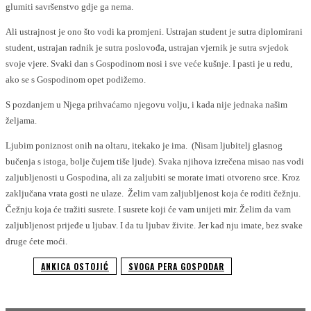
glumiti savršenstvo gdje ga nema.
Ali ustrajnost je ono što vodi ka promjeni. Ustrajan student je sutra diplomirani
student, ustrajan radnik je sutra poslovođa, ustrajan vjernik je sutra svjedok
svoje vjere. Svaki dan s Gospodinom nosi i sve veće kušnje. I pasti je u redu,
ako se s Gospodinom opet podižemo.
S pozdanjem u Njega prihvaćamo njegovu volju, i kada nije jednaka našim
željama.
Ljubim poniznost onih na oltaru, itekako je ima. (Nisam ljubitelj glasnog
bučenja s istoga, bolje čujem tiše ljude). Svaka njihova izrečena misao nas vodi
zaljubljenosti u Gospodina, ali za zaljubiti se morate imati otvoreno srce. Kroz
zaključana vrata gosti ne ulaze. Želim vam zaljubljenost koja će roditi čežnju.
Čežnju koja će tražiti susrete. I susrete koji će vam unijeti mir. Želim da vam
zaljubljenost prijeđe u ljubav. I da tu ljubav živite. Jer kad nju imate, bez svake
druge ćete moći.
ANKICA OSTOJIĆ
SVOGA PERA GOSPODAR