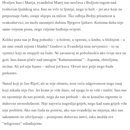
Hvaljen Isus i Marija, evanđelist Matej nas suočava s Božjom tugom nad
tvrdoćom ljudskog srca. Isus ne viče iz ljutnje, nego iz boli – jer srce koje ne
prepoznaje čudo, ostaje slijepo za milost. Tko odbija Božju prisutnost u
svakodnevici, ne može razumjeti dubinu Njegove ljubavi. Korizma duha nije
samo vrijeme posta, nego vrijeme buđenja svijesti.
Koliko puta nas je Bog pohodio – u bolesti, u oprostu, u kruhu, u bližnjem – a
mi smo ostali nijemi i hladni? Gradovi iz Evanđelja nisu nevjernici – to su
vjernici koji su otupjeli na čudo. Ne zavaravaj se pobožnošću ako tvoje srce ne
gori. Isus danas plače nad mnogim “Kafarnaumima” – župama, obiteljima,
srcima. Ali još nije kasno – milost još kuca. Otvori srce prije nego bude
prekasno.
Narod koji je čuo Riječ, ali se nije obratio, nosi veću odgovornost nego onaj
koji nikada nije čuo. Jer kome je više dano, od njega će se više i tražiti. Isus nas
ne opominje da nas postidi, nego da nas probudi – da se konačno trgnemo iz
duhovne ravnodušnosti. Nije najveća tragedija grijeh, nego kad nam grijeh više
nije problem. Ako nas čuda ne potresu, ako nas evanđelje ne mijenja, ako nas
sakramenti ne oživljavaju – postajemo duhovno mrtvi, iako možda sve
“religiozno” odrađujemo.