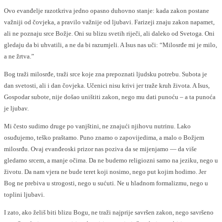
Ovo evanđelje razotkriva jedno opasno duhovno stanje: kada zakon postane
važniji od čovjeka, a pravilo važnije od ljubavi. Farizeji znaju zakon napamet,
ali ne poznaju srce Božje. Oni su blizu svetih riječi, ali daleko od Svetoga. Oni
gledaju da bi uhvatili, a ne da bi razumjeli. A Isus nas uči: “Milosrđe mi je milo,
a ne žrtva.”
Bog traži milosrđe, traži srce koje zna prepoznati ljudsku potrebu. Subota je
dan svetosti, ali i dan čovjeka. Učenici nisu krivi jer traže kruh života. A Isus,
Gospodar subote, nije došao uništiti zakon, nego mu dati punoću – a ta punoća
je ljubav.
Mi često sudimo druge po vanjštini, ne znajući njihovu nutrinu. Lako
osuđujemo, teško praštamo. Puno znamo o zapovijedima, a malo o Božjem
milosrđu. Ovaj evanđeoski prizor nas poziva da se mijenjamo — da više
gledamo srcem, a manje očima. Da ne budemo religiozni samo na jeziku, nego u
životu. Da nam vjera ne bude teret koji nosimo, nego put kojim hodimo. Jer
Bog ne prebiva u strogosti, nego u sućuti. Ne u hladnom formalizmu, nego u
toplini ljubavi.
I zato, ako želiš biti blizu Bogu, ne traži najprije savršen zakon, nego savršeno