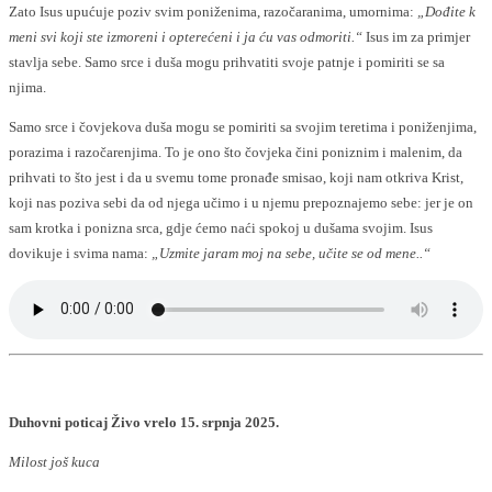
Zato Isus upućuje poziv svim poniženima, razočaranima, umornima:
„Dođite k
meni svi koji ste izmoreni i opterećeni i ja ću vas odmoriti.“
Isus im za primjer
stavlja sebe. Samo srce i duša mogu prihvatiti svoje patnje i pomiriti se sa
njima.
Samo srce i čovjekova duša mogu se pomiriti sa svojim teretima i poniženjima,
porazima i razočarenjima. To je ono što čovjeka čini poniznim i malenim, da
prihvati to što jest i da u svemu tome pronađe smisao, koji nam otkriva Krist,
koji nas poziva sebi da od njega učimo i u njemu prepoznajemo sebe: jer je on
sam krotka i ponizna srca, gdje ćemo naći spokoj u dušama svojim. Isus
dovikuje i svima nama:
„Uzmite jaram moj na sebe, učite se od mene..“
Duhovni poticaj Živo vrelo 15. srpnja 2025.
Milost još kuca