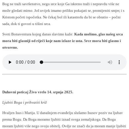
Bog ne traži savršenstvo, nego srce koje Ga iskreno traži i nepravdu više ne
može gledati mirno. Još uvijek imamo priliku pokajati se, promijeniti smjer, i s
Kristom početi ispočetka. Ne čekaj bol ili katastrofu da bi se obratio – počni
sada, dok ti govori u tišini srca.
Sveti Bonaventura kojeg danas slavimo kaže:
Kada molimo, glas našeg srca
mora biti glasniji od riječi koje nam izlaze iz usta. Srce mora biti glasno i
otvoreno.
Duhovni poticaj Živo vrelo 14. srpnja 2025.
Ljubiti Boga i prihvatiti križ
Hvaljen Isus i Marija. U današnjem evanđelju slušamo Isusov poziv na ljubav
prema Bogu. Da Boga moramo ljubiti iznad svega zemaljskoga. Da Boga
moram ljubiti više nego svoju obitelj. Ovdje ne znači da ja moram manje ljubiti