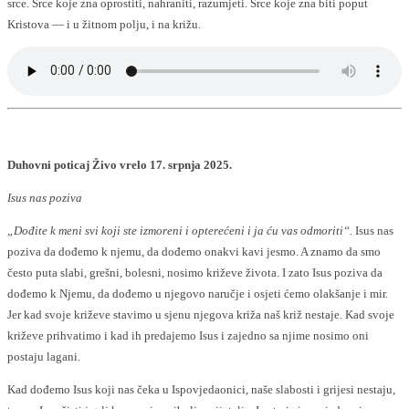
srce. Srce koje zna oprostiti, nahraniti, razumjeti. Srce koje zna biti poput
Kristova — i u žitnom polju, i na križu.
Duhovni poticaj Živo vrelo 17. srpnja 2025.
Isus nas poziva
„Dođite k meni svi koji ste izmoreni i opterećeni i ja ću vas odmoriti“.
Isus nas
poziva da dođemo k njemu, da dođemo onakvi kavi jesmo. A znamo da smo
često puta slabi, grešni, bolesni, nosimo križeve života. I zato Isus poziva da
dođemo k Njemu, da dođemo u njegovo naručje i osjeti ćemo olakšanje i mir.
Jer kad svoje križeve stavimo u sjenu njegova križa naš križ nestaje. Kad svoje
križeve prihvatimo i kad ih predajemo Isus i zajedno sa njime nosimo oni
postaju lagani.
Kad dođemo Isus koji nas čeka u Ispovjedaonici, naše slabosti i grijesi nestaju,