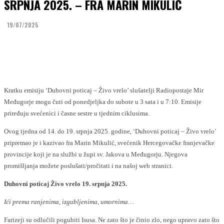
SRPNJA 2025. – FRA MARIN MIKULIĆ
19/07/2025
Facebook
Twitter
Kratku emisiju ‘Duhovni poticaj – Živo vrelo’ slušatelji Radiopostaje Mir
Međugorje mogu čuti od ponedjeljka do subote u 3 sata i u 7:10. Emisije
priređuju svećenici i časne sestre u tjednim ciklusima.
Ovog tjedna od 14. do 19. srpnja 2025. godine, ‘Duhovni poticaj – Živo vrelo’
pripremao je i kazivao fra Marin Mikulić, svećenik Hercegovačke franjevačke
provincije koji je na službi u župi sv. Jakova u Međugorju. Njegova
promišljanja možete poslušati/pročitati i na našoj web stranici.
Duhovni poticaj Živo vrelo 19. srpnja 2025.
Ići prema ranjenima, izgubljenima, umornima…
Farizeji su odlučili pogubiti Isusa. Ne zato što je činio zlo, nego upravo zato što