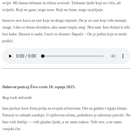
svijet. Mi danas trebamo tu tišinu svetosti. Trebamo ljude koji ne viču, ali
svijetle. Koji ne gaze, nego nose. Koji ne lome, nego iscjeljuju.
Isusovo srce kuca za one koje su drugi otpisali. On je uz one koji više nemaju
snage. I ako si danas slomljen, ako samo tinjaš, znaj: Nisi sam. Isus dolazi k tebi
bez buke. Donosi ti nadu. I neće te slomiti. Dapače – On je jedini koji te može
podići.
Duhovni poticaj Živo vrelo 18. srpnja 2025.
Bog traži milosrđe
Isus prolazi kroz žitna polja sa svojim učenicima. Oni su gladni i trgaju klasje.
Farizeji to odmah osuđuju. U njihovim očima, prekršeno je subotnje pravilo. No
Isus vidi dublje — vidi gladne ljude, a ne samo zakon. Vidi srce, a ne samo
vanjski čin.