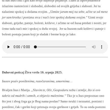
tu nas Isus čisti i grli kao svoje najbolje prijatelje. I zato iz ispovjedaonice
izlazimo rasterećeni i slobodni, slobodni od svojih grijeha i slabosti. Jer tu
nalazimo spokoj u dušama svojim.
„Uzmite jaram moj na sebe, učite se od mene
jer sam krotka i ponizna srca i naći ćete spokoj dušama svojim.“
Uzmi svoje
slabosti, grijehe, patnje, bolesti, križeve, i učimo se od Isusa predati i nositi, jer
ćemo tada naći mir i spokoj u dušu svojoj. Jer sa Isusom naši križevi i patnje i
bolesti postaju jaram koji je sladak i breme koje je lako.
Duhovni poticaj Živo vrelo 16. srpnja 2025.
Isusov poziv poniženima, razočaranima, umornima…
Hvaljen Isus i Marija.
„Slavim te, Oče, Gospodaru neba i zemlje, što si ovo
sakrio od mudrih i umnih, a objavio malenima.“
Tko je u Isus prepoznao ono
što jest i zbog čega ga je Bog nama poslao? Samo neuki i neznatni, ponizni i
poniženi, čak i grešni koji priznaju svoju grešnost i grijeh. To su onda ponizni.