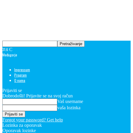
31.6
C
Međugorje
Impressum
Program
O nama
Prijaviti se
Dobrodošli! Prijavite se na svoj račun
Vaš username
vaša lozinka
Forgot your password? Get help
Lozinka za oporavak
Oporavak lozinke