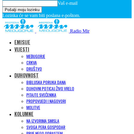
Vaš e-mail
Lozinka će se vam biti poslana e-poštom.
Radio Mir
EMISIJE
VIJESTI
MEĐUGORJE
CRKVA
DRUŠTVO
DUHOVNOST
BIBLIJSKA PORUKA DANA
DUHOVNI POTICAJ ŽIVO VRELO
PITAJTE SVEĆENIKA
PROPOVIJEDI I NAGOVORI
MOLITVE
KOLUMNE
NA IZVORIMA SMISLA
SVOGA PERA GOSPODAR
PRIJE NEGO ODRASTEM