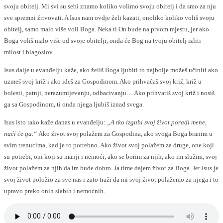
svoju obitelj. Mi svi su sebi znamo koliko volimo svoju obitelj i da smo za nju
sve spremni žrtvovati. A Isus nam ovdje želi kazati, onoliko koliko voliš svoju
obitelj, samo malo više voli Boga. Neka ti On bude na prvom mjestu, jer ako
Boga voliš malo više od svoje obitelji, onda će Bog na tvoju obitelj izliti
milost i blagoslov.
Isus dalje u evanđelju kaže, ako želiš Boga ljubiti to najbolje možeš učiniti ako
uzmeš svoj križ i ako ideš za Gospodinom. Ako prihvaćaš svoj križ, križ u
bolesti, patnji, nerazumijevanju, odbacivanju… Ako prihvatiš svoj križ i nosiš
ga sa Gospodinom, ti onda njega ljubiš iznad svega.
Isus isto tako kaže danas u evanđelju:
„A tko izgubi svoj život poradi mene,
naći će ga.“
Ako život svoj polažem za Gospodina, ako svoga Boga branim u
svim trenucima, kad je to potrebno. Ako život svoj polažem za druge, one koji
su potrebi, oni koji su manji i nemoći, ako se borim za njih, ako im služim, svoj
život polažem za njih da im bude dobro. Ja time dajem život za Boga. Jer Isus je
svoj život položio za sve nas i zato traži da mi svoj život polažemo za njega i to
upravo preko onih slabih i nemoćnih.