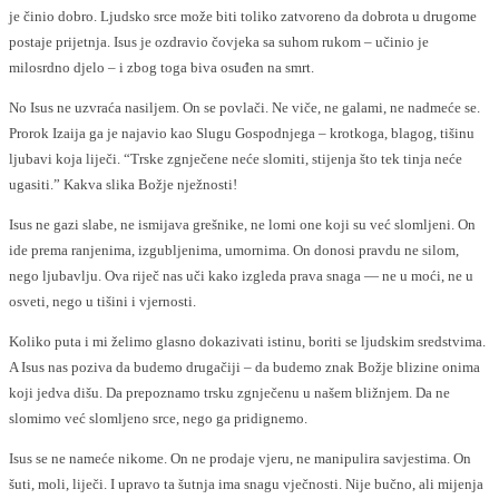
je činio dobro. Ljudsko srce može biti toliko zatvoreno da dobrota u drugome
postaje prijetnja. Isus je ozdravio čovjeka sa suhom rukom – učinio je
milosrdno djelo – i zbog toga biva osuđen na smrt.
No Isus ne uzvraća nasiljem. On se povlači. Ne viče, ne galami, ne nadmeće se.
Prorok Izaija ga je najavio kao Slugu Gospodnjega – krotkoga, blagog, tišinu
ljubavi koja liječi. “Trske zgnječene neće slomiti, stijenja što tek tinja neće
ugasiti.” Kakva slika Božje nježnosti!
Isus ne gazi slabe, ne ismijava grešnike, ne lomi one koji su već slomljeni. On
ide prema ranjenima, izgubljenima, umornima. On donosi pravdu ne silom,
nego ljubavlju. Ova riječ nas uči kako izgleda prava snaga — ne u moći, ne u
osveti, nego u tišini i vjernosti.
Koliko puta i mi želimo glasno dokazivati istinu, boriti se ljudskim sredstvima.
A Isus nas poziva da budemo drugačiji – da budemo znak Božje blizine onima
koji jedva dišu. Da prepoznamo trsku zgnječenu u našem bližnjem. Da ne
slomimo već slomljeno srce, nego ga pridignemo.
Isus se ne nameće nikome. On ne prodaje vjeru, ne manipulira savjestima. On
šuti, moli, liječi. I upravo ta šutnja ima snagu vječnosti. Nije bučno, ali mijenja