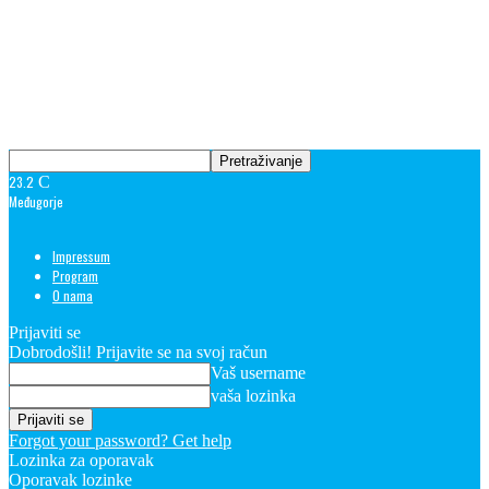
23.2
C
Međugorje
Impressum
Program
O nama
Prijaviti se
Dobrodošli! Prijavite se na svoj račun
Vaš username
vaša lozinka
Forgot your password? Get help
Lozinka za oporavak
Oporavak lozinke