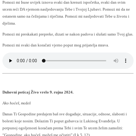
Pomozi mi Isuse uvijek iznova svaki dan krenuti ispočetka, svaki dan svim
srcem reći DA vjernom nasljedovanju Tebe i Tvojoj Ljubavi. Pomozi mi da ne
ostanem samo na čežnjama i riječima. Pomozi mi nasljedovati Tebe u životu i
djelima.
Pomozi mi preskakati prepreke, dizati se nakon padova i slušati samo Tvoj glas.
Pomozi mi svaki dan koračati vjerno poput mog prijatelja mrava.
Duhovni poticaj Živo vrelo 9. rujna 2024.
Ako hoćeš, možeš
Danas Ti Gospodine predajem baš sve događaje, situacije, odnose, slabosti i
bolesti koje nosim. Dolazim Ti poput gubavca iz Lukinog Evanđelja. U
potpunoj ogoljenosti koračam prema Tebi i svim Te srcem želim zamoliti:
“Gospodine, ako hoćeš, možeš me očistiti” (Lk 5, 12).