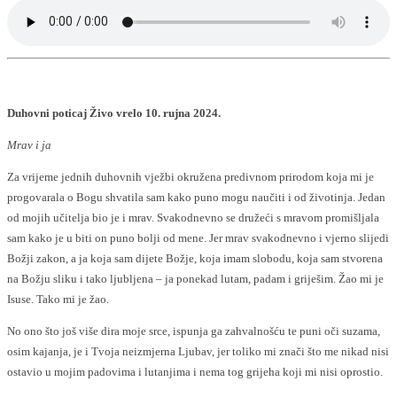
Duhovni poticaj Živo vrelo 10. rujna 2024.
Mrav i ja
Za vrijeme jednih duhovnih vježbi okružena predivnom prirodom koja mi je
progovarala o Bogu shvatila sam kako puno mogu naučiti i od životinja. Jedan
od mojih učitelja bio je i mrav. Svakodnevno se družeći s mravom promišljala
sam kako je u biti on puno bolji od mene. Jer mrav svakodnevno i vjerno slijedi
Božji zakon, a ja koja sam dijete Božje, koja imam slobodu, koja sam stvorena
na Božju sliku i tako ljubljena – ja ponekad lutam, padam i griješim. Žao mi je
Isuse. Tako mi je žao.
No ono što još više dira moje srce, ispunja ga zahvalnošću te puni oči suzama,
osim kajanja, je i Tvoja neizmjerna Ljubav, jer toliko mi znači što me nikad nisi
ostavio u mojim padovima i lutanjima i nema tog grijeha koji mi nisi oprostio.