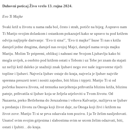
Duhovni poticaj Živo vrelo 13. rujna 2024.
Evo Ti Majke
Svaki križ u životu u nama rađa bol, često i strah, potiče na bijeg. A upravo nam
Ti Marijo svojim dolaskom i ostankom pokazuješ kako se upravo tu pod križem
odvija najljepše darivanje: ‘Evo ti sina!’, ‘Evo ti majke!’ Isuse Ti nas s križa
daruješ jedne drugima, daruješ nas svojoj Majci, daruješ nama svoju majku
Mariju. Molim Te pripremi, oblikuj i nahrani me Svojom Ljubavlju kako bi
mogla uvijek, a osobito pod križem ostati s Tobom i uz Tebe jer znam da stajati
uz nečiji križ daleko je snažniji znak ljubavi nego sve naše izgovorene riječi
topline i ljubavi. Najveća ljubav ostaje do kraja, najveća je ljubav najviše
spremna preuzeti teret i nositi zajedno, biti blizu i trpjeti. Marijo Ti si od
početka Isusova života, od trenutka navještenja prihvatila blizinu križa, blizinu
patnje, prihvatila si ljubav koja se željela utjeloviti u Tvom životu. Od
Nazareta, preko Betlehema do Jeruzalema i vrhova Kalvarije, razlijeva se ljubav
u predanju i životu za Onoga koji život daje, za Onoga koji živi i križem na
život zove. Marijo Ti si se prva odazvala tom pozivu. I ja Te želim nasljedovati.
Unatoč svim svojim grijesima i slabostima svim se srcem želim odazvati, biti,
ostati i ljubiti…do kraja.