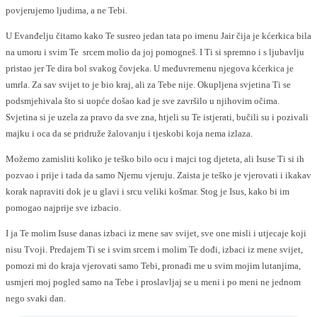
povjerujemo ljudima, a ne Tebi.
U Evanđelju čitamo kako Te susreo jedan tata po imenu Jair čija je kćerkica bila
na umoru i svim Te srcem molio da joj pomogneš. I Ti si spremno i s ljubavlju
pristao jer Te dira bol svakog čovjeka. U međuvremenu njegova kćerkica je
umrla. Za sav svijet to je bio kraj, ali za Tebe nije. Okupljena svjetina Ti se
podsmjehivala što si uopće došao kad je sve završilo u njihovim očima.
Svjetina si je uzela za pravo da sve zna, htjeli su Te istjerati, bučili su i pozivali
majku i oca da se pridruže žalovanju i tjeskobi koja nema izlaza.
Možemo zamisliti koliko je teško bilo ocu i majci tog djeteta, ali Isuse Ti si ih
pozvao i prije i tada da samo Njemu vjeruju. Zaista je teško je vjerovati i ikakav
korak napraviti dok je u glavi i srcu veliki košmar. Stog je Isus, kako bi im
pomogao najprije sve izbacio.
I ja Te molim Isuse danas izbaci iz mene sav svijet, sve one misli i utjecaje koji
nisu Tvoji. Predajem Ti se i svim srcem i molim Te dođi, izbaci iz mene svijet,
pomozi mi do kraja vjerovati samo Tebi, pronađi me u svim mojim lutanjima,
usmjeri moj pogled samo na Tebe i proslavljaj se u meni i po meni ne jednom
nego svaki dan.