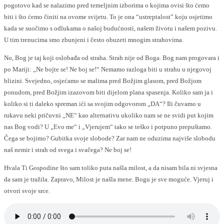
pogotovo kad se nalazimo pred temeljnim izborima o kojima ovisi što ćemo
biti i što ćemo činiti na ovome svijetu. To je ona “ustreptalost” koju osjetimo
kada se suočimo s odlukama o našoj budućnosti, našem životu i našem pozivu.
U tim trenucima smo zbunjeni i često obuzeti mnogim strahovima.
No, Bog je taj koji oslobađa od straha. Strah nije od Boga. Bog nam progovara i
po Mariji: „Ne bojte se! Ne boj se!“ Nemamo razloga biti u strahu u njegovoj
blizini. Svejedno, osjećamo se malima pred Božjim glasom, pred Božjom
ponudom, pred Božjim izazovom biti dijelom plana spasenja. Koliko sam ja i
koliko si ti daleko spreman ići sa svojim odgovorom „DA“? Ili čuvamo u
rukavu neki pričuvni „NE“ kao alternativu ukoliko nam se ne svidi put kojim
nas Bog vodi? U „Evo me“ i „Vjerujem“ tako se teško i potpuno prepuštamo.
Čega se bojimo? Gubitka svoje slobode? Zar nam ne oduzima najviše slobodu
naš nemir i strah od svega i svačega? Ne boj se!
Hvala Ti Gospodine što sam toliko puta našla milost, a da nisam bila ni svjesna
da sam je tražila. Zapravo, Milost je našla mene. Bogu je sve moguće. Vjeruj i
otvori svoje srce.