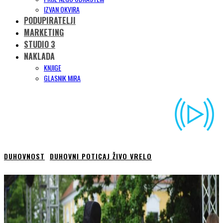
IZVAN OKVIRA
PODUPIRATELJI
MARKETING
STUDIO 3
NAKLADA
KNJIGE
GLASNIK MIRA
DUHOVNOST
DUHOVNI POTICAJ ŽIVO VRELO