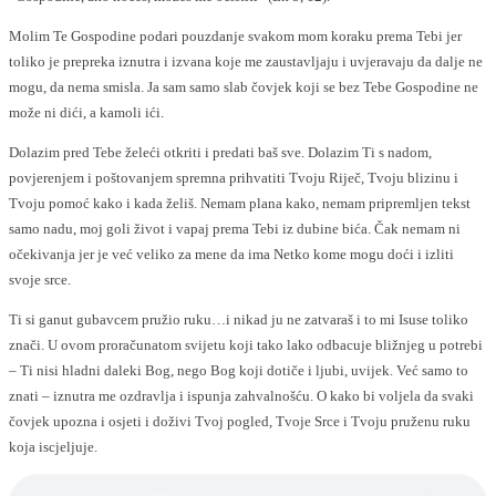
Molim Te Gospodine podari pouzdanje svakom mom koraku prema Tebi jer
toliko je prepreka iznutra i izvana koje me zaustavljaju i uvjeravaju da dalje ne
mogu, da nema smisla. Ja sam samo slab čovjek koji se bez Tebe Gospodine ne
može ni dići, a kamoli ići.
Dolazim pred Tebe želeći otkriti i predati baš sve. Dolazim Ti s nadom,
povjerenjem i poštovanjem spremna prihvatiti Tvoju Riječ, Tvoju blizinu i
Tvoju pomoć kako i kada želiš. Nemam plana kako, nemam pripremljen tekst
samo nadu, moj goli život i vapaj prema Tebi iz dubine bića. Čak nemam ni
očekivanja jer je već veliko za mene da ima Netko kome mogu doći i izliti
svoje srce.
Ti si ganut gubavcem pružio ruku…i nikad ju ne zatvaraš i to mi Isuse toliko
znači. U ovom proračunatom svijetu koji tako lako odbacuje bližnjeg u potrebi
– Ti nisi hladni daleki Bog, nego Bog koji dotiče i ljubi, uvijek. Već samo to
znati – iznutra me ozdravlja i ispunja zahvalnošću. O kako bi voljela da svaki
čovjek upozna i osjeti i doživi Tvoj pogled, Tvoje Srce i Tvoju pruženu ruku
koja iscjeljuje.