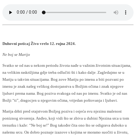
Duhovni poticaj Živo vrelo 12. rujna 2024.
Ne boj se Marijo
Svatko se od nas u nekom periodu života nađe u važnim životnim situacijama,
na velikim raskrižjima gdje treba odlučiti šti i kako dalje. Zagledajmo se u
Mariju u takvim situacijama. Bog zove Mariju po imenu a biti pozvani po
imenu je znak našeg velikog dostojanstva u Božjim očima i znak njegove
ljubavi prema nama. Bog poziva svakoga od nas po imenu. Svatko je od nas
Božji “ti”, dragocjen u njegovim očima, vrijedan poštovanja i ljubavi.
Marija drhti pred otajstvom Božjeg poziva i osjeća svu njezinu malenost
poniznog stvorenja. Anđeo, koji vidi što se zbiva u dubini Njezina srca u tom
trenutku i kaže: “Ne boj se!” Bog također čita ono što se odigrava duboko u
našemu srcu. On dobro poznaje izazove s kojima se moramo suočiti u životu,