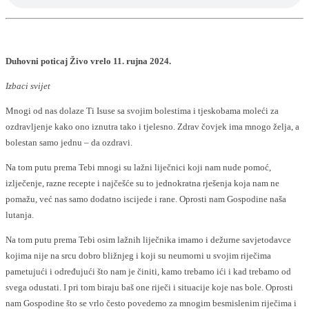
Duhovni poticaj Živo vrelo 11. rujna 2024.
Izbaci svijet
Mnogi od nas dolaze Ti Isuse sa svojim bolestima i tjeskobama moleći za
ozdravljenje kako ono iznutra tako i tjelesno. Zdrav čovjek ima mnogo želja, a
bolestan samo jednu – da ozdravi.
Na tom putu prema Tebi mnogi su lažni liječnici koji nam nude pomoć,
izlječenje, razne recepte i najčešće su to jednokratna rješenja koja nam ne
pomažu, već nas samo dodatno iscijede i rane. Oprosti nam Gospodine naša
lutanja.
Na tom putu prema Tebi osim lažnih liječnika imamo i dežurne savjetodavce
kojima nije na srcu dobro bližnjeg i koji su neumorni u svojim riječima
pametujući i određujući što nam je činiti, kamo trebamo ići i kad trebamo od
svega odustati. I pri tom biraju baš one riječi i situacije koje nas bole. Oprosti
nam Gospodine što se vrlo često povedemo za mnogim besmislenim riječima i