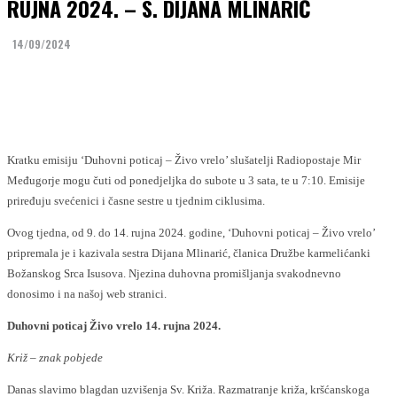
RUJNA 2024. – S. DIJANA MLINARIĆ
14/09/2024
Facebook
Twitter
Kratku emisiju ‘Duhovni poticaj – Živo vrelo’ slušatelji Radiopostaje Mir
Međugorje mogu čuti od ponedjeljka do subote u 3 sata, te u 7:10. Emisije
priređuju svećenici i časne sestre u tjednim ciklusima.
Ovog tjedna, od 9. do 14. rujna 2024. godine, ‘Duhovni poticaj – Živo vrelo’
pripremala je i kazivala sestra Dijana Mlinarić, članica Družbe karmelićanki
Božanskog Srca Isusova. Njezina duhovna promišljanja svakodnevno
donosimo i na našoj web stranici.
Duhovni poticaj Živo vrelo 14. rujna 2024.
Križ – znak pobjede
Danas slavimo blagdan uzvišenja Sv. Križa. Razmatranje križa, kršćanskoga