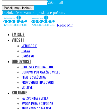
Vaš e-mail
Lozinka će se vam biti poslana e-poštom.
Radio Mir
EMISIJE
VIJESTI
MEĐUGORJE
CRKVA
DRUŠTVO
DUHOVNOST
BIBLIJSKA PORUKA DANA
DUHOVNI POTICAJ ŽIVO VRELO
PITAJTE SVEĆENIKA
PROPOVIJEDI I NAGOVORI
MOLITVE
KOLUMNE
NA IZVORIMA SMISLA
SVOGA PERA GOSPODAR
PRIJE NEGO ODRASTEM