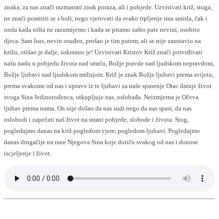
znaka, za nas znači razmatrati znak poraza, ali i pobjede. Uzvisivati križ, stoga,
ne znači pomiriti se s boli, nego vjerovati da svako trpljenje ima smisla, čak i
onda kada ništa ne razumijemo i kada se pitamo zašto pate nevini, osobito
djeca. Sam Isus, nevin osuđen, prošao je tim putem, ali se nije zaustavio na
križu, otišao je dalje, uskrsnuo je! Uzvisivati Kristov Križ znači potvrđivati
našu nadu u pobjedu života nad smrću, Božje pravde nad ljudskom nepravdom,
Božje ljubavi nad ljudskom mržnjom. Križ je znak Božje ljubavi prema svijetu,
prema svakome od nas i upravo iz te ljubavi za naše spasenje Otac daruje život
svoga Sina Jedinorođenca, otkupljuje nas, oslobađa. Neizmjerna je Očeva
ljubav prema nama. On nije došao da nas sudi nego da nas spasi, da nas
oslobodi i zapečati naš život na strani pobjede, slobode i života. Stog,
pogledajmo danas na križ pogledom vjere, pogledom ljubavi. Pogledajmo
danas drugačije na rane Njegova Sina koje dotiču svakog od nas i donose
iscjeljenje i život.