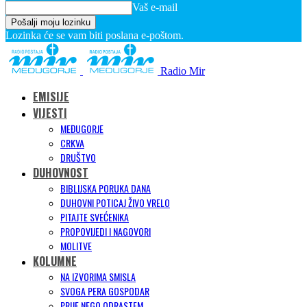
Vaš e-mail
Lozinka će se vam biti poslana e-poštom.
Radio Mir
EMISIJE
VIJESTI
MEĐUGORJE
CRKVA
DRUŠTVO
DUHOVNOST
BIBLIJSKA PORUKA DANA
DUHOVNI POTICAJ ŽIVO VRELO
PITAJTE SVEĆENIKA
PROPOVIJEDI I NAGOVORI
MOLITVE
KOLUMNE
NA IZVORIMA SMISLA
SVOGA PERA GOSPODAR
PRIJE NEGO ODRASTEM