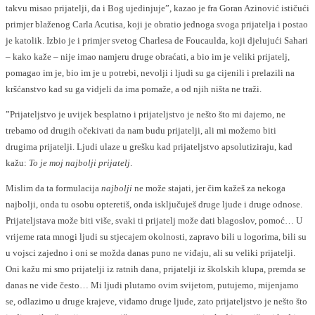
takvu misao prijatelji, da i Bog ujedinjuje”, kazao je fra Goran Azinović ističući
primjer blaženog Carla Acutisa, koji je obratio jednoga svoga prijatelja i postao
je katolik. Izbio je i primjer svetog Charlesa de Foucaulda, koji djelujući Sahari
– kako kaže – nije imao namjeru druge obraćati, a bio im je veliki prijatelj,
pomagao im je, bio im je u potrebi, nevolji i ljudi su ga cijenili i prelazili na
kršćanstvo kad su ga vidjeli da ima pomaže, a od njih ništa ne traži.
”Prijateljstvo je uvijek besplatno i prijateljstvo je nešto što mi dajemo, ne
trebamo od drugih očekivati da nam budu prijatelji, ali mi možemo biti
drugima prijatelji. Ljudi ulaze u grešku kad prijateljstvo apsolutiziraju, kad
kažu:
To je moj najbolji prijatelj
.
Mislim da ta formulacija
najbolji
ne može stajati, jer čim kažeš za nekoga
najbolji, onda tu osobu opteretiš, onda isključuješ druge ljude i druge odnose.
Prijateljstava može biti više, svaki ti prijatelj može dati blagoslov, pomoć… U
vrijeme rata mnogi ljudi su stjecajem okolnosti, zapravo bili u logorima, bili su
u vojsci zajedno i oni se možda danas puno ne viđaju, ali su veliki prijatelji.
Oni kažu mi smo prijatelji iz ratnih dana, prijatelji iz školskih klupa, premda se
danas ne vide često… Mi ljudi plutamo ovim svijetom, putujemo, mijenjamo
se, odlazimo u druge krajeve, viđamo druge ljude, zato prijateljstvo je nešto što