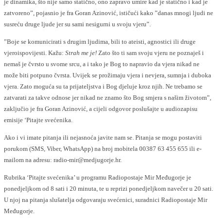
je dinamika, što nije samo statično, ono zapravo umire kad je statično i kad je
zatvoreno”, pojasnio je fra Goran Azinović, ističući kako ”danas mnogi ljudi ne
susreću druge ljude jer su sami nesigurni u svoju vjeru”.
”Boje se komunicirati s drugim ljudima, bili to ateisti, agnostici ili druge
vjeroispovijesti. Kažu:
Strah me je!
Zato što ti sam svoju vjeru ne poznaješ i
nemaš je čvrsto u svome srcu, a i tako je Bog to napravio da vjera nikad ne
može biti potpuno čvrsta. Uvijek se prožimaju vjera i nevjera, sumnja i duboka
vjera. Zato moguća su ta prijateljstva i Bog djeluje kroz njih. Ne trebamo se
zatvarati za takve odnose jer nikad ne znamo što Bog smjera s našim životom”,
zaključio je fra Goran Azinović, a cijeli odgovor poslušajte u audiozapisu
emisije ‘Pitajte svećenika.
Ako i vi imate pitanja ili nejasnoća javite nam se. Pitanja se mogu postaviti
porukom (SMS, Viber, WhatsApp) na broj mobitela 00387 63 455 655 ili e-
mailom na adresu: radio-mir@
medjugorje.hr.
Rubrika ‘Pitajte svećenika’ u programu Radiopostaje Mir Međugorje je
ponedjeljkom od 8 sati i 20 minuta, te u reprizi ponedjeljkom navečer u 20 sati.
U njoj na pitanja slušatelja odgovaraju svećenici, suradnici Radiopostaje Mir
Međugorje.