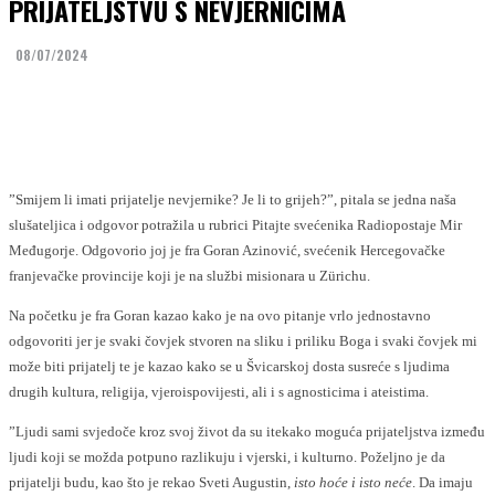
PRIJATELJSTVU S NEVJERNICIMA
08/07/2024
Facebook
Twitter
”Smijem li imati prijatelje nevjernike? Je li to grijeh?”, pitala se jedna naša
slušateljica i odgovor potražila u rubrici Pitajte svećenika Radiopostaje Mir
Međugorje. Odgovorio joj je fra Goran Azinović, svećenik Hercegovačke
franjevačke provincije koji je na službi misionara u Zürichu.
Na početku je fra Goran kazao kako je na ovo pitanje vrlo jednostavno
odgovoriti jer je svaki čovjek stvoren na sliku i priliku Boga i svaki čovjek mi
može biti prijatelj te je kazao kako se u Švicarskoj dosta susreće s ljudima
drugih kultura, religija, vjeroispovijesti, ali i s agnosticima i ateistima.
”Ljudi sami svjedoče kroz svoj život da su itekako moguća prijateljstva između
ljudi koji se možda potpuno razlikuju i vjerski, i kulturno. Poželjno je da
prijatelji budu, kao što je rekao Sveti Augustin,
isto hoće i isto neće
. Da imaju