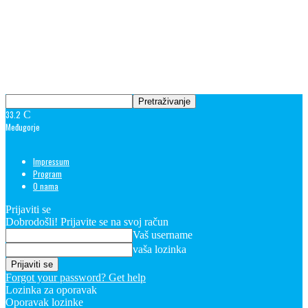
33.2
C
Međugorje
Impressum
Program
O nama
Prijaviti se
Dobrodošli! Prijavite se na svoj račun
Vaš username
vaša lozinka
Forgot your password? Get help
Lozinka za oporavak
Oporavak lozinke