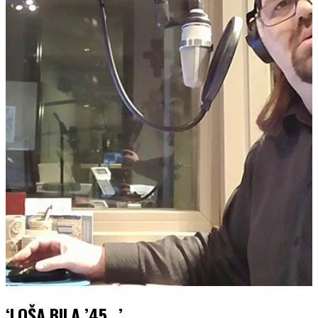
‘LOŠA BILA ’45…’