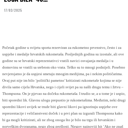
17/03/2025
Facebook
Twitter
Početak godine u svijetu sporta rezerviran za rukometno prvenstvo, često i za
uspjehe i medalje hrvatskih rukometaša. Posljednjih godina su izostale, ali ove
godine su se hrvatski reprezentativci vratili navici osvajanja medalja i u
domovinu se vratili sa srebrom oko vrata. Teško su to mnogi podnijeli. Posebno
nevjerojatno je da uspjesi smetaju mnogim medijima, pa i nekim političarima.
Ovaj put nije im bilo ‘politički pametno’ kritizirati rukometaše kojima se nije
divila samo cijela Hrvatska, nego i cijeli svijet pa su našli drugu temu i žrtvu –
Thompsona. On je pjevao na dočeku rukometaša. I trudio se, a u tome je i uspio,
biti sporedni lik. Glavnu ulogu prepustio je rukometašima. Međutim, neki drugi
sporedni likovi uvijek se trude biti glavni likovi pa ignoriraju uspjehe ove
reprezentacije i veličanstveni doček i u prvi plan su izgurali Thompsona kako
bi ga mogli kritizirati, ali ne zbog onoga što je bilo na trgu ili hrvatskim i
norveškim dvoranama, nego zbog prošlosti. Njegov najnoviji hit ‘Ako ne znaš