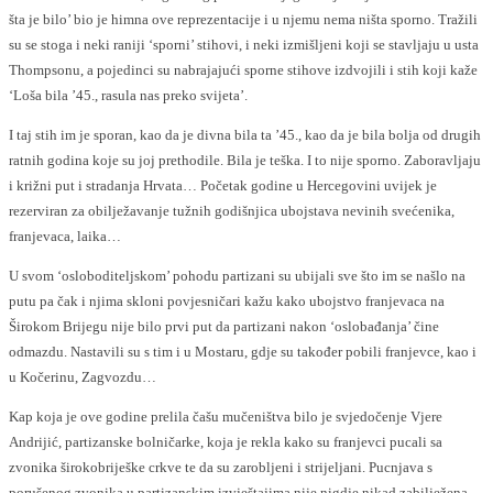
šta je bilo’ bio je himna ove reprezentacije i u njemu nema ništa sporno. Tražili
su se stoga i neki raniji ‘sporni’ stihovi, i neki izmišljeni koji se stavljaju u usta
Thompsonu, a pojedinci su nabrajajući sporne stihove izdvojili i stih koji kaže
‘Loša bila ’45., rasula nas preko svijeta’.
I taj stih im je sporan, kao da je divna bila ta ’45., kao da je bila bolja od drugih
ratnih godina koje su joj prethodile. Bila je teška. I to nije sporno. Zaboravljaju
i križni put i stradanja Hrvata… Početak godine u Hercegovini uvijek je
rezerviran za obilježavanje tužnih godišnjica ubojstava nevinih svećenika,
franjevaca, laika…
U svom ‘osloboditeljskom’ pohodu partizani su ubijali sve što im se našlo na
putu pa čak i njima skloni povjesničari kažu kako ubojstvo franjevaca na
Širokom Brijegu nije bilo prvi put da partizani nakon ‘oslobađanja’ čine
odmazdu. Nastavili su s tim i u Mostaru, gdje su također pobili franjevce, kao i
u Kočerinu, Zagvozdu…
Kap koja je ove godine prelila čašu mučeništva bilo je svjedočenje Vjere
Andrijić, partizanske bolničarke, koja je rekla kako su franjevci pucali sa
zvonika širokobriješke crkve te da su zarobljeni i strijeljani. Pucnjava s
porušenog zvonika u partizanskim izvještajima nije nigdje nikad zabilježena