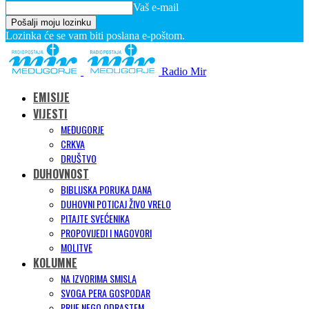
Vaš e-mail
Lozinka će se vam biti poslana e-poštom.
Radio Mir
EMISIJE
VIJESTI
MEĐUGORJE
CRKVA
DRUŠTVO
DUHOVNOST
BIBLIJSKA PORUKA DANA
DUHOVNI POTICAJ ŽIVO VRELO
PITAJTE SVEĆENIKA
PROPOVIJEDI I NAGOVORI
MOLITVE
KOLUMNE
NA IZVORIMA SMISLA
SVOGA PERA GOSPODAR
PRIJE NEGO ODRASTEM