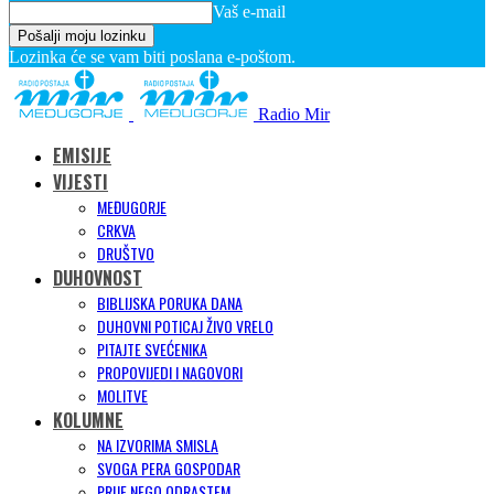
Vaš e-mail
Lozinka će se vam biti poslana e-poštom.
Radio Mir
EMISIJE
VIJESTI
MEĐUGORJE
CRKVA
DRUŠTVO
DUHOVNOST
BIBLIJSKA PORUKA DANA
DUHOVNI POTICAJ ŽIVO VRELO
PITAJTE SVEĆENIKA
PROPOVIJEDI I NAGOVORI
MOLITVE
KOLUMNE
NA IZVORIMA SMISLA
SVOGA PERA GOSPODAR
PRIJE NEGO ODRASTEM