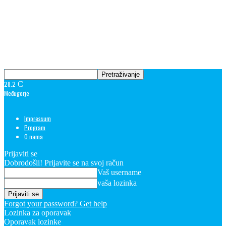
28.2
C
Međugorje
Impressum
Program
O nama
Prijaviti se
Dobrodošli! Prijavite se na svoj račun
Vaš username
vaša lozinka
Forgot your password? Get help
Lozinka za oporavak
Oporavak lozinke