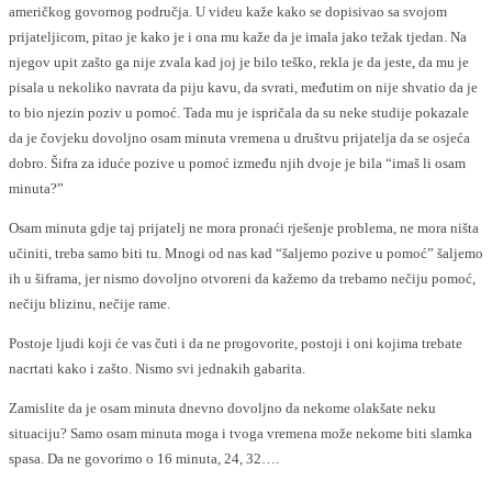
američkog govornog područja. U videu kaže kako se dopisivao sa svojom
prijateljicom, pitao je kako je i ona mu kaže da je imala jako težak tjedan. Na
njegov upit zašto ga nije zvala kad joj je bilo teško, rekla je da jeste, da mu je
pisala u nekoliko navrata da piju kavu, da svrati, međutim on nije shvatio da je
to bio njezin poziv u pomoć. Tada mu je ispričala da su neke studije pokazale
da je čovjeku dovoljno osam minuta vremena u društvu prijatelja da se osjeća
dobro. Šifra za iduće pozive u pomoć između njih dvoje je bila “imaš li osam
minuta?”
Osam minuta gdje taj prijatelj ne mora pronaći rješenje problema, ne mora ništa
učiniti, treba samo biti tu. Mnogi od nas kad “šaljemo pozive u pomoć” šaljemo
ih u šiframa, jer nismo dovoljno otvoreni da kažemo da trebamo nečiju pomoć,
nečiju blizinu, nečije rame.
Postoje ljudi koji će vas čuti i da ne progovorite, postoji i oni kojima trebate
nacrtati kako i zašto. Nismo svi jednakih gabarita.
Zamislite da je osam minuta dnevno dovoljno da nekome olakšate neku
situaciju? Samo osam minuta moga i tvoga vremena može nekome biti slamka
spasa. Da ne govorimo o 16 minuta, 24, 32….