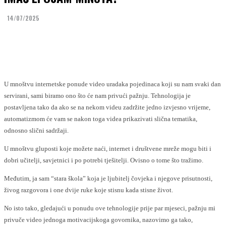
14/07/2025
Facebook
Twitter
U mnoštvu internetske ponude video uradaka pojedinaca koji su nam svaki dan
servirani, sami biramo ono što će nam privući pažnju. Tehnologija je
postavljena tako da ako se na nekom videu zadržite jedno izvjesno vrijeme,
automatizmom će vam se nakon toga videa prikazivati slična tematika,
odnosno slični sadržaji.
U mnoštvu gluposti koje možete naći, internet i društvene mreže mogu biti i
dobri učitelji, savjetnici i po potrebi tješitelji. Ovisno o tome što tražimo.
Međutim, ja sam “stara škola” koja je ljubitelj čovjeka i njegove prisutnosti,
živog razgovora i one dvije ruke koje stisnu kada stisne život.
No isto tako, gledajući u ponudu ove tehnologije prije par mjeseci, pažnju mi
privuče video jednoga motivacijskoga govornika, nazovimo ga tako,