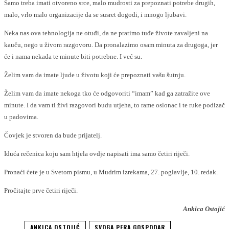
Samo treba imati otvoreno srce, malo mudrosti za prepoznati potrebe drugih,
malo, vrlo malo organizacije da se susret dogodi, i mnogo ljubavi.
Neka nas ova tehnologija ne otuđi, da ne pratimo tuđe živote zavaljeni na
kauču, nego u živom razgovoru. Da pronalazimo osam minuta za drugoga, jer
će i nama nekada te minute biti potrebne. I već su.
Želim vam da imate ljude u životu koji će prepoznati vašu šutnju.
Želim vam da imate nekoga tko će odgovoriti “imam” kad ga zatražite ove
minute. I da vam ti živi razgovori budu utjeha, to rame oslonac i te ruke podizač
u padovima.
Čovjek je stvoren da bude prijatelj.
Iduća rečenica koju sam htjela ovdje napisati ima samo četiri riječi.
Pronaći ćete je u Svetom pismu, u Mudrim izrekama, 27. poglavlje, 10. redak.
Pročitajte prve četiri riječi.
Ankica Ostojić
ANKICA OSTOJIĆ
SVOGA PERA GOSPODAR