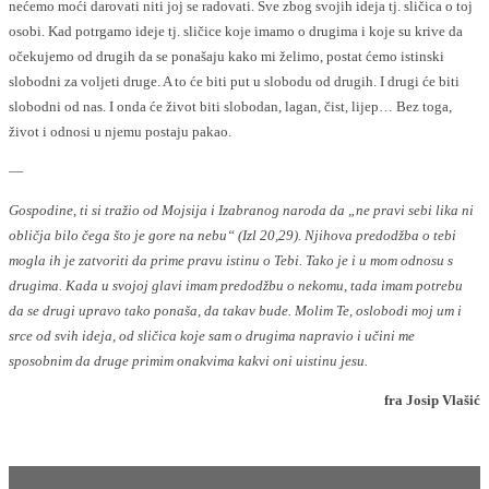
nećemo moći darovati niti joj se radovati. Sve zbog svojih ideja tj. sličica o toj
osobi. Kad potrgamo ideje tj. sličice koje imamo o drugima i koje su krive da
očekujemo od drugih da se ponašaju kako mi želimo, postat ćemo istinski
slobodni za voljeti druge. A to će biti put u slobodu od drugih. I drugi će biti
slobodni od nas. I onda će život biti slobodan, lagan, čist, lijep… Bez toga,
život i odnosi u njemu postaju pakao.
—
Gospodine, ti si tražio od Mojsija i Izabranog naroda da „ne pravi sebi lika ni
obličja bilo čega što je gore na nebu“ (Izl 20,29). Njihova predodžba o tebi
mogla ih je zatvoriti da prime pravu istinu o Tebi. Tako je i u mom odnosu s
drugima. Kada u svojoj glavi imam predodžbu o nekomu, tada imam potrebu
da se drugi upravo tako ponaša, da takav bude. Molim Te, oslobodi moj um i
srce od svih ideja, od sličica koje sam o drugima napravio i učini me
sposobnim da druge primim onakvima kakvi oni uistinu jesu.
fra Josip Vlašić