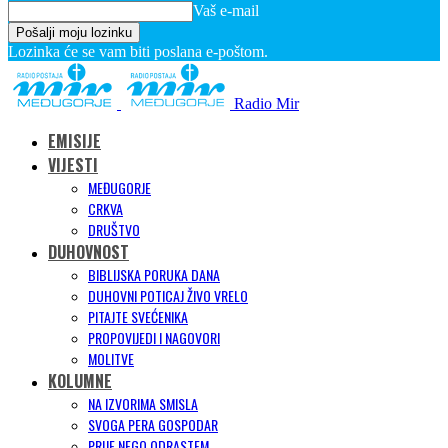
Vaš e-mail
Lozinka će se vam biti poslana e-poštom.
Radio Mir
EMISIJE
VIJESTI
MEĐUGORJE
CRKVA
DRUŠTVO
DUHOVNOST
BIBLIJSKA PORUKA DANA
DUHOVNI POTICAJ ŽIVO VRELO
PITAJTE SVEĆENIKA
PROPOVIJEDI I NAGOVORI
MOLITVE
KOLUMNE
NA IZVORIMA SMISLA
SVOGA PERA GOSPODAR
PRIJE NEGO ODRASTEM