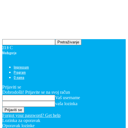
23.9
C
Međugorje
Impressum
Program
O nama
Prijaviti se
Dobrodošli! Prijavite se na svoj račun
Vaš username
vaša lozinka
Forgot your password? Get help
Lozinka za oporavak
Oporavak lozinke