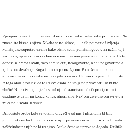
Facebook
Twitter
Vjerujem da svatko od nas ima iskustvo kako neke osobe teško prihvaćamo. Ne
znamo što bismo s njima. Nikako se ne uklapaju u naše poimanje življenja.
Ponašaju se suprotno onomu kako bismo se mi ponašali, govore na način koji
nas iritira, njihov smisao za humor u našim očima je sve samo ne zabava. Uz to,
odnose se prema životu, tako nam se čini, neodgovorno, a da i ne govorimo o
njihovom shvaćanju Boga i odnosu prema Njemu. Po našem dubokom
uvjerenju te osobe se tako ne bi smjele ponašati. U to smo uvjereni 150 posto!
Iz toga onda proizlazi da te i takve osobe ne smijemo prihvaćati. To bi bio
zločin! Naprotiv, najbolje da se od njih distanciramo, da ih procijenimo i
osudimo te da ih, na koncu konca, ignoriramo. Nek' oni žive u svom svijetu a
mi ćemo u svom. Jadnici!
Da, postoje osobe koje su totalno drugačije od nas. I ništa tu ne bi bilo
problematično kada nas te osobe svojim ponašanjem ne bi provocirale, kada
naš želudac na njih ne bi reagirao. A tako često se upravo to događa. Uništiše