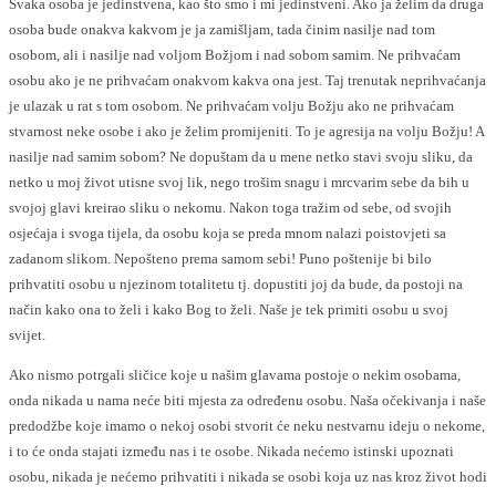
Svaka osoba je jedinstvena, kao što smo i mi jedinstveni. Ako ja želim da druga
osoba bude onakva kakvom je ja zamišljam, tada činim nasilje nad tom
osobom, ali i nasilje nad voljom Božjom i nad sobom samim. Ne prihvaćam
osobu ako je ne prihvaćam onakvom kakva ona jest. Taj trenutak neprihvaćanja
je ulazak u rat s tom osobom. Ne prihvaćam volju Božju ako ne prihvaćam
stvarnost neke osobe i ako je želim promijeniti. To je agresija na volju Božju! A
nasilje nad samim sobom? Ne dopuštam da u mene netko stavi svoju sliku, da
netko u moj život utisne svoj lik, nego trošim snagu i mrcvarim sebe da bih u
svojoj glavi kreirao sliku o nekomu. Nakon toga tražim od sebe, od svojih
osjećaja i svoga tijela, da osobu koja se preda mnom nalazi poistovjeti sa
zadanom slikom. Nepošteno prema samom sebi! Puno poštenije bi bilo
prihvatiti osobu u njezinom totalitetu tj. dopustiti joj da bude, da postoji na
način kako ona to želi i kako Bog to želi. Naše je tek primiti osobu u svoj
svijet.
Ako nismo potrgali sličice koje u našim glavama postoje o nekim osobama,
onda nikada u nama neće biti mjesta za određenu osobu. Naša očekivanja i naše
predodžbe koje imamo o nekoj osobi stvorit će neku nestvarnu ideju o nekome,
i to će onda stajati između nas i te osobe. Nikada nećemo istinski upoznati
osobu, nikada je nećemo prihvatiti i nikada se osobi koja uz nas kroz život hodi