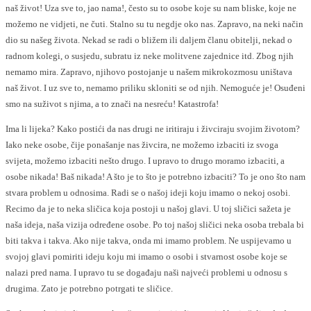
naš život! Uza sve to, jao nama!, često su to osobe koje su nam bliske, koje ne
možemo ne vidjeti, ne čuti. Stalno su tu negdje oko nas. Zapravo, na neki način
dio su našeg života. Nekad se radi o bližem ili daljem članu obitelji, nekad o
radnom kolegi, o susjedu, subratu iz neke molitvene zajednice itd. Zbog njih
nemamo mira. Zapravo, njihovo postojanje u našem mikrokozmosu uništava
naš život. I uz sve to, nemamo priliku skloniti se od njih. Nemoguće je! Osuđeni
smo na suživot s njima, a to znači na nesreću! Katastrofa!
Ima li lijeka? Kako postići da nas drugi ne iritiraju i živciraju svojim životom?
Iako neke osobe, čije ponašanje nas živcira, ne možemo izbaciti iz svoga
svijeta, možemo izbaciti nešto drugo. I upravo to drugo moramo izbaciti, a
osobe nikada! Baš nikada! A što je to što je potrebno izbaciti? To je ono što nam
stvara problem u odnosima. Radi se o našoj ideji koju imamo o nekoj osobi.
Recimo da je to neka sličica koja postoji u našoj glavi. U toj sličici sažeta je
naša ideja, naša vizija određene osobe. Po toj našoj sličici neka osoba trebala bi
biti takva i takva. Ako nije takva, onda mi imamo problem. Ne uspijevamo u
svojoj glavi pomiriti ideju koju mi imamo o osobi i stvarnost osobe koje se
nalazi pred nama. I upravo tu se događaju naši najveći problemi u odnosu s
drugima. Zato je potrebno potrgati te sličice.