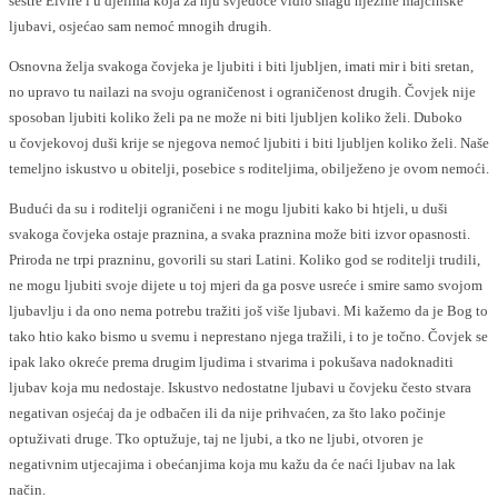
sestre Elvire i u djelima koja za nju svjedoče vidio snagu njezine majčinske
ljubavi, osjećao sam nemoć mnogih drugih.
Osnovna želja svakoga čovjeka je ljubiti i biti ljubljen, imati mir i biti sretan,
no upravo tu nailazi na svoju ograničenost i ograničenost drugih. Čovjek nije
sposoban ljubiti koliko želi pa ne može ni biti ljubljen koliko želi. Duboko
u čovjekovoj duši krije se njegova nemoć ljubiti i biti ljubljen koliko želi. Naše
temeljno iskustvo u obitelji, posebice s roditeljima, obilježeno je ovom nemoći.
Budući da su i roditelji ograničeni i ne mogu ljubiti kako bi htjeli, u duši
svakoga čovjeka ostaje praznina, a svaka praznina može biti izvor opasnosti.
Priroda ne trpi prazninu, govorili su stari Latini. Koliko god se roditelji trudili,
ne mogu ljubiti svoje dijete u toj mjeri da ga posve usreće i smire samo svojom
ljubavlju i da ono nema potrebu tražiti još više ljubavi. Mi kažemo da je Bog to
tako htio kako bismo u svemu i neprestano njega tražili, i to je točno. Čovjek se
ipak lako okreće prema drugim ljudima i stvarima i pokušava nadoknaditi
ljubav koja mu nedostaje. Iskustvo nedostatne ljubavi u čovjeku često stvara
negativan osjećaj da je odbačen ili da nije prihvaćen, za što lako počinje
optuživati druge. Tko optužuje, taj ne ljubi, a tko ne ljubi, otvoren je
negativnim utjecajima i obećanjima koja mu kažu da će naći ljubav na lak
način.