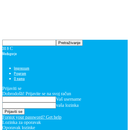
30.9
C
Međugorje
Impressum
Program
O nama
Prijaviti se
Dobrodošli! Prijavite se na svoj račun
Vaš username
vaša lozinka
Forgot your password? Get help
Lozinka za oporavak
Oporavak lozinke