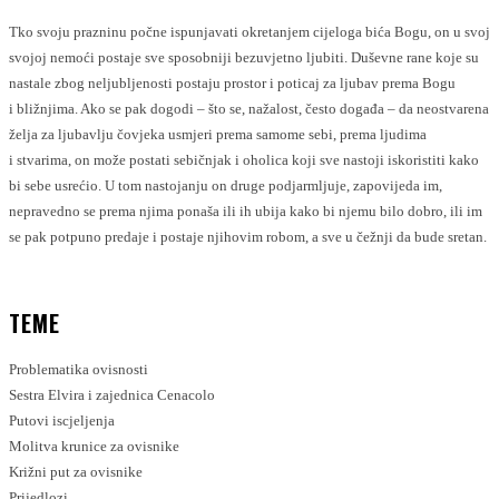
Tko svoju prazninu počne ispunjavati okretanjem cijeloga bića Bogu, on u svoj
svojoj nemoći postaje sve sposobniji bezuvjetno ljubiti. Duševne rane koje su
nastale zbog neljubljenosti postaju prostor i poticaj za ljubav prema Bogu
i bližnjima. Ako se pak dogodi – što se, nažalost, često događa – da neostvarena
želja za ljubavlju čovjeka usmjeri prema samome sebi, prema ljudima
i stvarima, on može postati sebičnjak i oholica koji sve nastoji iskoristiti kako
bi sebe usrećio. U tom nastojanju on druge podjarmljuje, zapovijeda im,
nepravedno se prema njima ponaša ili ih ubija kako bi njemu bilo dobro, ili im
se pak potpuno predaje i postaje njihovim robom, a sve u čežnji da bude sretan.
TEME
Problematika ovisnosti
Sestra Elvira i zajednica Cenacolo
Putovi iscjeljenja
Molitva krunice za ovisnike
Križni put za ovisnike
Prijedlozi