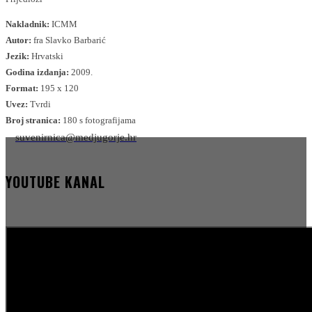
Nakladnik:
ICMM
Autor:
fra Slavko Barbarić
Jezik:
Hrvatski
Godina izdanja:
2009.
Format:
195 x 120
Uvez:
Tvrdi
Broj stranica:
180 s fotografijama
suvenirnica@medjugorje.hr
YOUTUBE KANAL