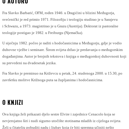
O AUTORU
Fra Slavko Barbarić, OFM, rođen 1946. u Dragićini u blizini Međugorja,
svećenički je red primio 1971. Filozofiju i teologiju studirao je u Sarajevu
i Schwazu, a 1973. magistrirao je u Grazu (Austrija). Doktorat iz pastoralne
teologije postigao je 1982. u Freiburgu (Njemačka).
U siječnju 1982. počeo je raditi s hodočasnicima u Međugorju, gdje je vodio
duhovne vježbe i seminare. Širom svijeta držao je predavanja o međugorskim
događanjima. Autor je brojnih tekstova i knjiga o međugorskoj duhovnosti koji
su prevedeni na dvadesetak jezika.
Fra Slavko je preminuo na Križevcu u petak, 24. studenoga 2000. u 15.30, po
završetku molitve Križnoga puta sa župljanima i hodočasnicima.
O KNJIZI
Ova knjiga želi prikazati djelo sestre Elvire i zajednice Cenacolo koja se
nevjerojatno širi i nudi sigurno utočište stotinama mladih iz cijeloga svijeta.
Želi u čitatelju pobuditi nadu i ljubav koja će biti spremna učiniti nešto