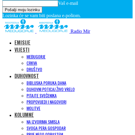
Vaš e-mail
Lozinka će se vam biti poslana e-poštom.
Radio Mir
EMISIJE
VIJESTI
MEĐUGORJE
CRKVA
DRUŠTVO
DUHOVNOST
BIBLIJSKA PORUKA DANA
DUHOVNI POTICAJ ŽIVO VRELO
PITAJTE SVEĆENIKA
PROPOVIJEDI I NAGOVORI
MOLITVE
KOLUMNE
NA IZVORIMA SMISLA
SVOGA PERA GOSPODAR
PRIJE NEGO ODRASTEM