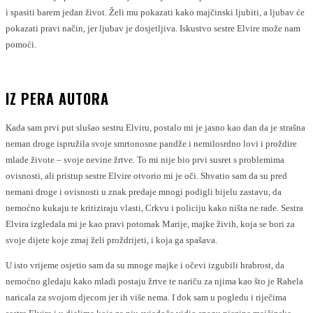
i spasiti barem jedan život. Želi mu pokazati kako majčinski ljubiti, a ljubav će
pokazati pravi način, jer ljubav je dosjetljiva. Iskustvo sestre Elvire može nam
pomoći.
IZ PERA AUTORA
Kada sam prvi put slušao sestru Elviru, postalo mi je jasno kao dan da je strašna
neman droge ispružila svoje smrtonosne pandže i nemilosrdno lovi i proždire
mlade živote – svoje nevine žrtve. To mi nije bio prvi susret s problemima
ovisnosti, ali pristup sestre Elvire otvorio mi je oči. Shvatio sam da su pred
nemani droge i ovisnosti u znak predaje mnogi podigli bijelu zastavu, da
nemoćno kukaju te kritiziraju vlasti, Crkvu i policiju kako ništa ne rade. Sestra
Elvira izgledala mi je kao pravi potomak Marije, majke živih, koja se bori za
svoje dijete koje zmaj želi proždrijeti, i koja ga spašava.
U isto vrijeme osjetio sam da su mnoge majke i očevi izgubili hrabrost, da
nemoćno gledaju kako mladi postaju žrtve te nariču za njima kao što je Rahela
naricala za svojom djecom jer ih više nema. I dok sam u pogledu i riječima