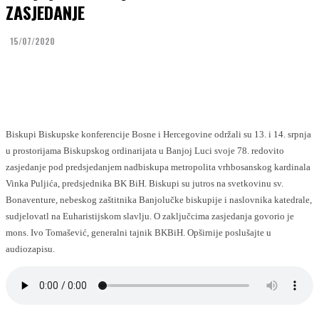
ZASJEDANJE
15/07/2020
Facebook
Twitter
Biskupi Biskupske konferencije Bosne i Hercegovine održali su 13. i 14. srpnja
u prostorijama Biskupskog ordinarijata u Banjoj Luci svoje 78. redovito
zasjedanje pod predsjedanjem nadbiskupa metropolita vrhbosanskog kardinala
Vinka Puljića, predsjednika BK BiH. Biskupi su jutros na svetkovinu sv.
Bonaventure, nebeskog zaštitnika Banjolučke biskupije i naslovnika katedrale,
sudjelovatl na Euharistijskom slavlju. O zaključcima zasjedanja govorio je
mons. Ivo Tomašević, generalni tajnik BKBiH. Opširnije poslušajte u
audiozapisu.