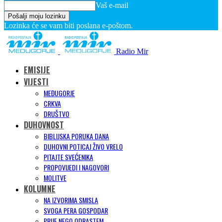
Vaš e-mail
Lozinka će se vam biti poslana e-poštom.
Radio Mir
EMISIJE
VIJESTI
MEĐUGORJE
CRKVA
DRUŠTVO
DUHOVNOST
BIBLIJSKA PORUKA DANA
DUHOVNI POTICAJ ŽIVO VRELO
PITAJTE SVEĆENIKA
PROPOVIJEDI I NAGOVORI
MOLITVE
KOLUMNE
NA IZVORIMA SMISLA
SVOGA PERA GOSPODAR
PRIJE NEGO ODRASTEM