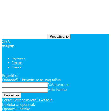
21.5
C
Međugorje
Impressum
Program
O nama
Prijaviti se
Dobrodošli! Prijavite se na svoj račun
Vaš username
vaša lozinka
Forgot your password? Get help
Lozinka za oporavak
Oporavak lozinke