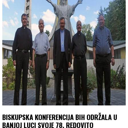
BISKUPSKA KONFERENCIJA BIH ODRŽALA U
BANJOJ LUCI SVOJE 78. REDOVITO