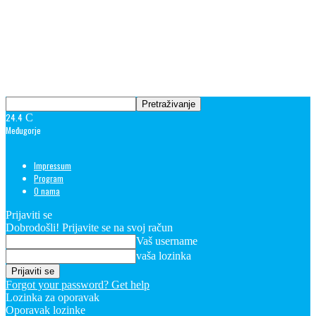
24.4
C
Međugorje
Impressum
Program
O nama
Prijaviti se
Dobrodošli! Prijavite se na svoj račun
Vaš username
vaša lozinka
Forgot your password? Get help
Lozinka za oporavak
Oporavak lozinke