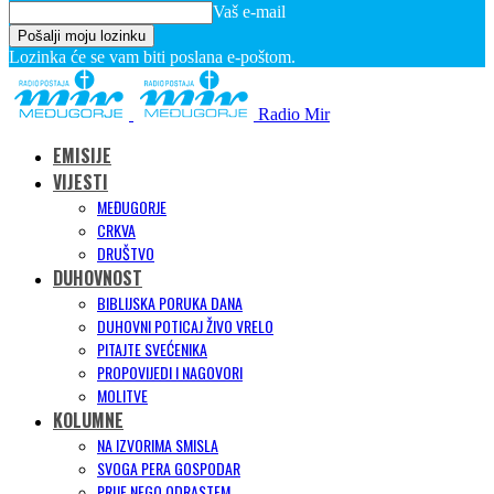
Vaš e-mail
Lozinka će se vam biti poslana e-poštom.
Radio Mir
EMISIJE
VIJESTI
MEĐUGORJE
CRKVA
DRUŠTVO
DUHOVNOST
BIBLIJSKA PORUKA DANA
DUHOVNI POTICAJ ŽIVO VRELO
PITAJTE SVEĆENIKA
PROPOVIJEDI I NAGOVORI
MOLITVE
KOLUMNE
NA IZVORIMA SMISLA
SVOGA PERA GOSPODAR
PRIJE NEGO ODRASTEM