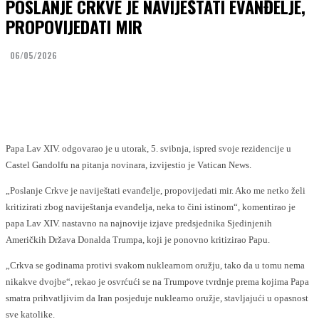
POSLANJE CRKVE JE NAVIJEŠTATI EVANĐELJE,
PROPOVIJEDATI MIR
06/05/2026
Facebook
Twitter
Papa Lav XIV. odgovarao je u utorak, 5. svibnja, ispred svoje rezidencije u
Castel Gandolfu na pitanja novinara, izvijestio je Vatican News.
„Poslanje Crkve je naviještati evanđelje, propovijedati mir. Ako me netko želi
kritizirati zbog naviještanja evanđelja, neka to čini istinom“, komentirao je
papa Lav XIV. nastavno na najnovije izjave predsjednika Sjedinjenih
Američkih Država Donalda Trumpa, koji je ponovno kritizirao Papu.
„Crkva se godinama protivi svakom nuklearnom oružju, tako da u tomu nema
nikakve dvojbe“, rekao je osvrćući se na Trumpove tvrdnje prema kojima Papa
smatra prihvatljivim da Iran posjeduje nuklearno oružje, stavljajući u opasnost
sve katolike.