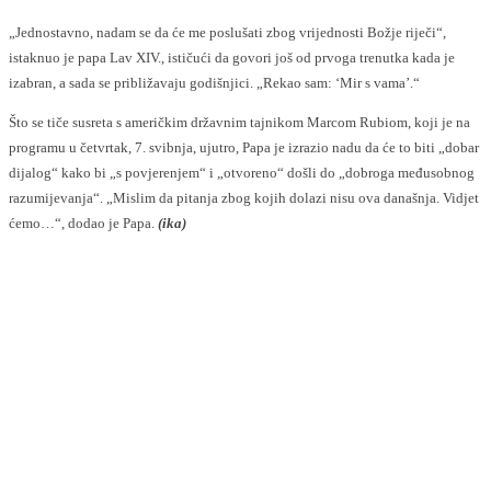
„Jednostavno, nadam se da će me poslušati zbog vrijednosti Božje riječi“,
istaknuo je papa Lav XIV., ističući da govori još od prvoga trenutka kada je
izabran, a sada se približavaju godišnjici. „Rekao sam: ‘Mir s vama’.“
Što se tiče susreta s američkim državnim tajnikom Marcom Rubiom, koji je na
programu u četvrtak, 7. svibnja, ujutro, Papa je izrazio nadu da će to biti „dobar
dijalog“ kako bi „s povjerenjem“ i „otvoreno“ došli do „dobroga međusobnog
razumijevanja“. „Mislim da pitanja zbog kojih dolazi nisu ova današnja. Vidjet
ćemo…“, dodao je Papa.
(ika)