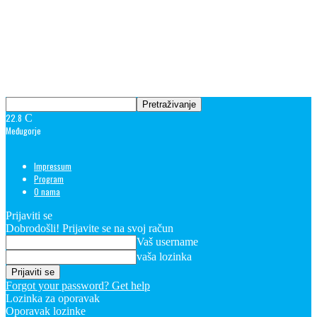
22.8
C
Međugorje
Impressum
Program
O nama
Prijaviti se
Dobrodošli! Prijavite se na svoj račun
Vaš username
vaša lozinka
Forgot your password? Get help
Lozinka za oporavak
Oporavak lozinke