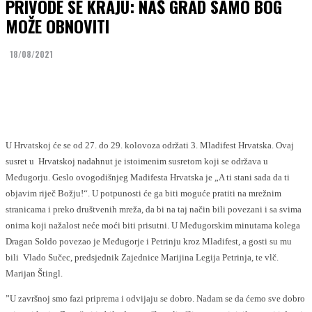
PRIVODE SE KRAJU: NAŠ GRAD SAMO BOG
MOŽE OBNOVITI
18/08/2021
Facebook
Twitter
U Hrvatskoj će se od 27. do 29. kolovoza održati 3. Mladifest Hrvatska. Ovaj
susret u Hrvatskoj nadahnut je istoimenim susretom koji se održava u
Međugorju. Geslo ovogodišnjeg Madifesta Hrvatska je „A ti stani sada da ti
objavim riječ Božju!“. U potpunosti će ga biti moguće pratiti na mrežnim
stranicama i preko društvenih mreža, da bi na taj način bili povezani i sa svima
onima koji nažalost neće moći biti prisutni. U Međugorskim minutama kolega
Dragan Soldo povezao je Međugorje i Petrinju kroz Mladifest, a gosti su mu
bili Vlado Sučec, predsjednik Zajednice Marijina Legija Petrinja, te vlč.
Marijan Štingl.
”U završnoj smo fazi priprema i odvijaju se dobro. Nadam se da ćemo sve dobro