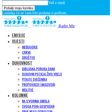
Vaš e-mail
Lozinka će se vam biti poslana e-poštom.
Radio Mir
EMISIJE
VIJESTI
MEĐUGORJE
CRKVA
DRUŠTVO
DUHOVNOST
BIBLIJSKA PORUKA DANA
DUHOVNI POTICAJ ŽIVO VRELO
PITAJTE SVEĆENIKA
PROPOVIJEDI I NAGOVORI
MOLITVE
KOLUMNE
NA IZVORIMA SMISLA
SVOGA PERA GOSPODAR
PRIJE NEGO ODRASTEM