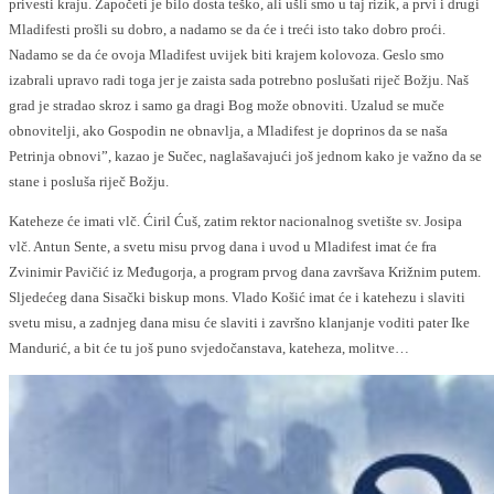
privesti kraju. Započeti je bilo dosta teško, ali ušli smo u taj rizik, a prvi i drugi
Mladifesti prošli su dobro, a nadamo se da će i treći isto tako dobro proći.
Nadamo se da će ovoja Mladifest uvijek biti krajem kolovoza. Geslo smo
izabrali upravo radi toga jer je zaista sada potrebno poslušati riječ Božju. Naš
grad je stradao skroz i samo ga dragi Bog može obnoviti. Uzalud se muče
obnovitelji, ako Gospodin ne obnavlja, a Mladifest je doprinos da se naša
Petrinja obnovi”, kazao je Sučec, naglašavajući još jednom kako je važno da se
stane i posluša riječ Božju.
Kateheze će imati vlč. Ćiril Ćuš, zatim rektor nacionalnog svetište sv. Josipa
vlč. Antun Sente, a svetu misu prvog dana i uvod u Mladifest imat će fra
Zvinimir Pavičić iz Međugorja, a program prvog dana završava Križnim putem.
Sljedećeg dana Sisački biskup mons. Vlado Košić imat će i katehezu i slaviti
svetu misu, a zadnjeg dana misu će slaviti i završno klanjanje voditi pater Ike
Mandurić, a bit će tu još puno svjedočanstava, kateheza, molitve…