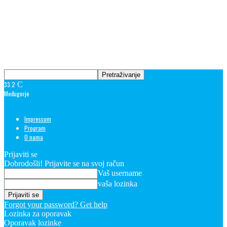
33.2
C
Međugorje
Impressum
Program
O nama
Prijaviti se
Dobrodošli! Prijavite se na svoj račun
Vaš username
vaša lozinka
Forgot your password? Get help
Lozinka za oporavak
Oporavak lozinke