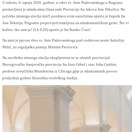
U subotu, 4. srpnja 2026. godine, u crkvi sv. Ante Padovanskoga u Bugojnu
proslavljena je mlada misa člana naše Provincije fra Jakova Jure Nikolića. Na
početku misnoga slavlja riječi pozdrava svim nazočnima uputio je župnik fra
Jure Šekerija. Prigodnu propovijed temeljenu na mladomisničkom geslu: Što vi
kažete, tko sam ja? (Lk 9,20) uputio je fra Stanko Ćosić.
Na misi je pjevao zbor sv. Ante Padovanskoga pod vodstvom sestre Auksilije
Milić, uz orguljašku pratnju Martina Pavlovića.
Na završetku misnoga slavlja okupljenima su se obratili provincijal
Hercegovačke franjevačke provincije fra Jozo Grbeš i otac John Guthrie,
profesor sveučilišta Mundeleina iz Chicaga gdje je mladomisnik proveo
posljednje godine filozofsko-teološkog studija.