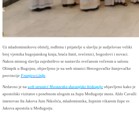
Uz mladomisnikovu obitelj, rodbinu i prijatelje u slavlju je sudjelovao veliki
broj vjernika bugojanskog kraja, braća fratri, svećenici, bogoslovi i novaci.
Nakon misnog slavlja zajedništvo se nastavilo svečanom večerom u salonu
Olimpik u Bugojnu, objavljeno je na web stranici Hercegovačke franjevačke
provincije
Franjevci.info
.
Nedavno je na
web stranici Mostarsko-duvanjske biskupije
objavljeno kako je
apostolski vizitator s posebnom ulogom za župu Međugorje mons. Aldo Cavalli
imenovao fra Jakova Juru Nikolića, mladomisnika, župnim vikarom župe sv.
Jakova apostola u Međugorju.