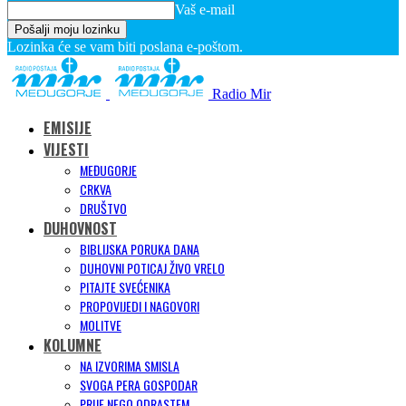
Vaš e-mail
Lozinka će se vam biti poslana e-poštom.
Radio Mir
EMISIJE
VIJESTI
MEĐUGORJE
CRKVA
DRUŠTVO
DUHOVNOST
BIBLIJSKA PORUKA DANA
DUHOVNI POTICAJ ŽIVO VRELO
PITAJTE SVEĆENIKA
PROPOVIJEDI I NAGOVORI
MOLITVE
KOLUMNE
NA IZVORIMA SMISLA
SVOGA PERA GOSPODAR
PRIJE NEGO ODRASTEM