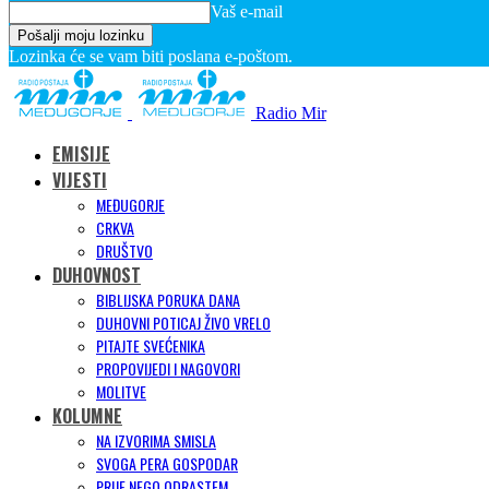
Vaš e-mail
Lozinka će se vam biti poslana e-poštom.
Radio Mir
EMISIJE
VIJESTI
MEĐUGORJE
CRKVA
DRUŠTVO
DUHOVNOST
BIBLIJSKA PORUKA DANA
DUHOVNI POTICAJ ŽIVO VRELO
PITAJTE SVEĆENIKA
PROPOVIJEDI I NAGOVORI
MOLITVE
KOLUMNE
NA IZVORIMA SMISLA
SVOGA PERA GOSPODAR
PRIJE NEGO ODRASTEM