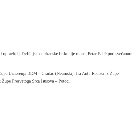
ski upravitelj Trebinjsko-mrkanske biskupije mons. Petar Palić pod svečanom
 iz Župe Uznesenja BDM – Gradac (Neumski), fra Antu Radoša iz Župe
 Župe Presvetoga Srca Isusova – Potoci.