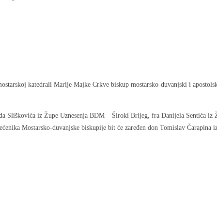
 mostarskoj katedrali Marije Majke Crkve biskup mostarsko-duvanjski i apostol
vida Sliškovića iz Župe Uznesenja BDM – Široki Brijeg, fra Danijela Sentića
ćenika Mostarsko-duvanjske biskupije bit će zaređen don Tomislav Čarapina iz