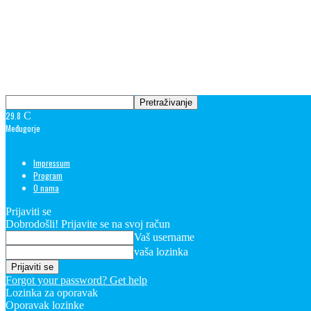
29.8
C
Međugorje
Impressum
Program
O nama
Prijaviti se
Dobrodošli! Prijavite se na svoj račun
Vaš username
vaša lozinka
Forgot your password? Get help
Lozinka za oporavak
Oporavak lozinke