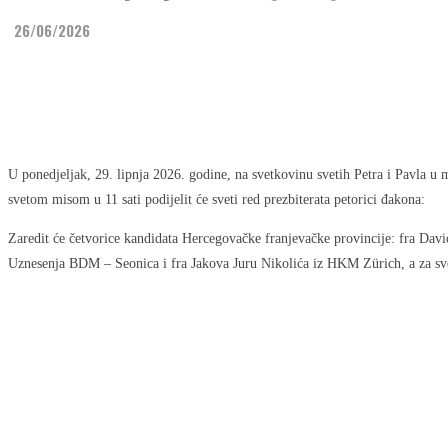
26/06/2026
Share
Facebook
Twitter
U ponedjeljak, 29. lipnja 2026. godine, na svetkovinu svetih Petra i Pavla u
svetom misom u 11 sati podijelit će sveti red prezbiterata petorici đakona:
Zaredit će četvorice kandidata Hercegovačke franjevačke provincije: fra Da
Uznesenja BDM – Seonica i fra Jakova Juru Nikolića iz HKM Zürich, a za sve