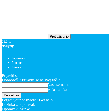
23.2
C
Međugorje
Impressum
Program
O nama
Prijaviti se
Dobrodošli! Prijavite se na svoj račun
Vaš username
vaša lozinka
Forgot your password? Get help
Lozinka za oporavak
Oporavak lozinke