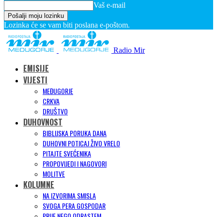
Vaš e-mail
Lozinka će se vam biti poslana e-poštom.
Radio Mir
EMISIJE
VIJESTI
MEĐUGORJE
CRKVA
DRUŠTVO
DUHOVNOST
BIBLIJSKA PORUKA DANA
DUHOVNI POTICAJ ŽIVO VRELO
PITAJTE SVEĆENIKA
PROPOVIJEDI I NAGOVORI
MOLITVE
KOLUMNE
NA IZVORIMA SMISLA
SVOGA PERA GOSPODAR
PRIJE NEGO ODRASTEM