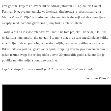
Ove godine, krajem kolovoza bit će održan jubilarni 20. Epidaurus Cavtat
Festival. Njegova umjetnička voditeljica i direktorica je pijanistica Ivana
Marija Vidović. Riječ je o vrlo renomiranom festivalu koji već dva desetljeća
okuplja međunarodne glazbenike, umjetnike i mlade talente.
„Voljela bih da još više mladosti voli raditi na tom projektu, da se daju kulturi,
jer kultura i umjetnost jako uzvrati. I to mi je drago, da sam angažirala nekoliko
mladih ljudi, da mi pomažu, pa i malo starijih, pa sve do godišta moje mame.
Bit će izdašna godina, gostovat će ljudi iz cijelog svijeta, pokušavam napraviti
jedan rezime svega što se događalo u ovih 20 proteklih godina, da ono što je
publika najviše voljela ponovno vratimo.
Cijelu emisiju Kulturni mozaik poslušajte na našem YouTube kanalu.
Vedrana Vidović