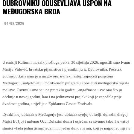
DUBROVNIKU ODUŠEVLJAVA USPON NA
MEĐUGORSKA BRDA
04/02/2026
Facebook
Twitter
U emisiji Kulturni mozaik prošloga petka, 30.siječnja 2026. ugostili smo Ivanu
Mariju Vidović, hrvatsku pijanisticu i pjesnikinju iz Dubrovnika. Početak
godine, otkrila nam je u razgovoru, uvijek nastoji započeti posjetom
Međugorju, sudjelovati u molitvenom programu i posjetiti međugorska mjesta
molitve. Osvrnuli smo se i na proteklu godinu, angažmane i sve ono što ju
očekuje u novoj godini, kao i na jedinstveni projekt koji je započela prije
dvadeset godina, a riječ je o Epidaurus Cavtat Festivalu.
„Svaki moj dolazak u Međugorje jest dolazak svojoj obitelji, dolazim dragoj
Majci Božjoj i našemu Ocu. Dolazim doma i osjećam se stvarno tako. I u vašoj
stanici vlada jedna tišina, jedan mir, jedan duhovni mir, koji je najpotrebniji i u