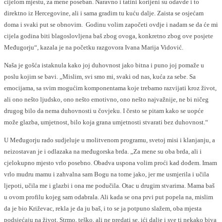
cijelom mjestu, za mene poseban. Naravno i tatini korijeni su odavde i to
direktno iz Hercegovine, ali i sama gradim tu kuću dalje. Zaista se osjećam
doma i svaki put se obnovim. Godinu volim započeti ovdje i nadam se da će mi
cijela godina biti blagoslovljena baš zbog ovoga, konkretno zbog ove posjete
Međugorju“, kazala je na početku razgovora Ivana Marija Vidović.
Naša je gošća istaknula kako joj duhovnost jako bitna i puno joj pomaže u
poslu kojim se bavi. „Mislim, svi smo mi, svaki od nas, kuća za sebe. Sa
emocijama, sa svim mogućim komponentama koje trebamo razvijati kroz život,
ali ono nešto ljudsko, ono nešto emotivno, ono nešto najvažnije, ne bi ničeg
drugog bilo da nema duhovnosti u čovjeku. I često se pitam kako se uopće
može glazba, umjetnost, bilo koja grana umjetnosti stvarati bez duhovnost.“
U Međugorju rado sudjeluje u molitvenom programu, svetoj misi i klanjanju, a
neizostavan je i odlazaka na međugorska brda. „Za mene su oba brda, ali i
cjelokupno mjesto vrlo posebno. Obadva uspona volim proći kad dođem. Imam
vrlo mudru mamu i zahvalna sam Bogu na tome jako, jer me usmjerila i učila
ljepoti, učila me i glazbi i ona me podučila. Otac u drugim stvarima. Mama baš
u ovom profilu kojeg sam odabrala. Ali kada se ona prvi put popela na, mislim
da je bio Križevac, rekla je da ju baš, i to se ja potpuno slažem, oba mjesta
podsjećaju na život. Strmo, teško, ali ne predati se, ići dalje i sve ti nekako biva