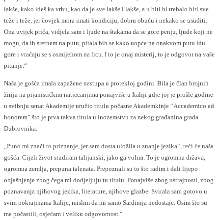
lakše, kako ideš ka vrhu, kao da je sve lakše i lakše, a u biti bi trebalo biti sve
teže i teže, jer čovjek mora imati kondiciju, dobru obuću i nekako se usuditi.
Ona uvijek priča, vidjela sam i ljude na štakama da se gore penju, ljude koji ne
mogu, da ih sretnem na putu, pitala bih se kako uopće na onakvom putu idu
gore i vraćaju se s osmijehom na licu. I to je onaj misterij, to je odgovor na vaše
pitanje.“
Naša je gošća imala zapažene nastupa u protekloj godini. Bila je član brojnih
žirija na pijanističkim natjecanjima ponajviše u Italiji gdje joj je prošle godine
u svibnju senat Akademije uručio titulu počasne Akademkinje “Accademico ad
honorem” što je prva takva titula u inozemstvu za nekog građanina grada
Dubrovnika.
„Puno mi znači to priznanje, jer sam dosta uložila u znanje jezika“, reći će naša
gošća. Cijeli život studiram talijanski, jako ga volim. To je ogromna država,
ogromna zemlja, prepuna talenata. Prepoznali su to što radim i dali lijepo
objašnjenje zbog čega mi dodjeljuju tu titulu. Ponajviše zbog ustrajnosti, zbog
poznavanja njihovog jezika, literature, njihove glazbe. Svirala sam gotovo u
svim pokrajinama Italije, mislim da mi samo Sardinija nedostaje. Osim što su
me počastili, osjećam i veliku odgovornost.“