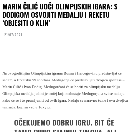
MARIN ČILIĆ UOČI OLIMPIJSKIH IGARA: S
DODIGOM OSVOJITI MEDALJU I REKETU
‘OBJESITI O KLIN’
21/07/2021
Facebook
Twitter
Na ovogodišnjim Olimpijskim igrama Bosnu i Hercegovinu predstavljat će
sedam, a Hrvatsku 59 sportaša. Međugorje će predstavljati dvojica sportaša –
Marin Čilić i Ivan Dodig. Međugorčani će se boriti za olimpijsku medalju.
Olimpijska medalja jedini je trofej koji nedostaje Međugorju, a svi se nadaju
kako će se i to promijeniti od ovih Igara. Nadaju se naravno tome i ova dvojica
tenisača, koji su već u Tokyju.
OČEKUJEMO DOBRU IGRU. BIT ĆE