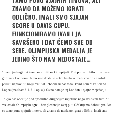
TAMO PUNO SJAJNIH TIMOVA, ALI
ZNAMO DA MOŽEMO IGRATI
ODLIČNO. IMALI SMO SJAJAN
SCORE U DAVIS CUPU.
FUNKCIONIRAMO IVAN I JA
SAVRŠENO I DAT ĆEMO SVE OD
SEBE. OLIMPIJSKA MEDALJA JE
JEDINO ŠTO NAM NEDOSTAJE…
”Ivan i ja drugi put ćemo nastupiti na Olimpijadi. Prvi put je to bilo prije devet
godina u Londonu. Tamo smo došli do četvrtfinala, a imali smo dosta solidnu
priliku napraviti i bolji rezultat. Izbacili su nas tada David Ferrer i Feliciano
Lopez (rezultat: 6:4, 6:4 op. a.). Ostao nam je taj London u sjajnom sjećanju.
Tokyo nas očekuje pod apsolutno drugačijim uvjetima nego svi ostali turniri i
sve ostale Olimpijske igre – bez gledatelja ovaj put. Očekujemo dobru igru. Bit
će tamo puno sjajnih timova, ali znamo da možemo igrati odlično. Imali smo