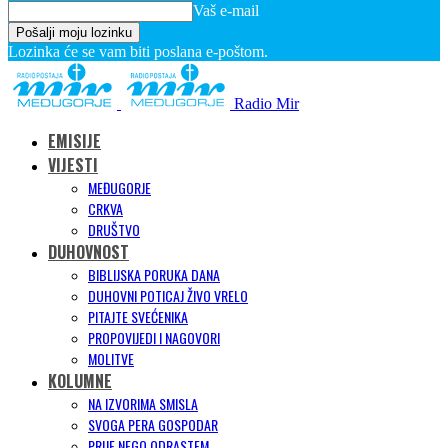
Vaš e-mail
Lozinka će se vam biti poslana e-poštom.
Radio Mir
EMISIJE
VIJESTI
MEĐUGORJE
CRKVA
DRUŠTVO
DUHOVNOST
BIBLIJSKA PORUKA DANA
DUHOVNI POTICAJ ŽIVO VRELO
PITAJTE SVEĆENIKA
PROPOVIJEDI I NAGOVORI
MOLITVE
KOLUMNE
NA IZVORIMA SMISLA
SVOGA PERA GOSPODAR
PRIJE NEGO ODRASTEM