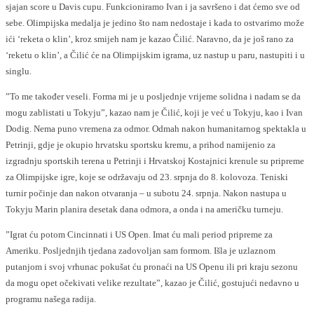
sjajan score u Davis cupu. Funkcioniramo Ivan i ja savršeno i dat ćemo sve od
sebe. Olimpijska medalja je jedino što nam nedostaje i kada to ostvarimo može
ići ‘reketa o klin’, kroz smijeh nam je kazao Čilić. Naravno, da je još rano za
‘reketu o klin’, a Čilić će na Olimpijskim igrama, uz nastup u paru, nastupiti i u
singlu.
”To me također veseli. Forma mi je u posljednje vrijeme solidna i nadam se da
mogu zablistati u Tokyju”, kazao nam je Čilić, koji je već u Tokyju, kao i Ivan
Dodig. Nema puno vremena za odmor. Odmah nakon humanitarnog spektakla u
Petrinji, gdje je okupio hrvatsku sportsku kremu, a prihod namijenio za
izgradnju sportskih terena u Petrinji i Hrvatskoj Kostajnici krenule su pripreme
za Olimpijske igre, koje se održavaju od 23. srpnja do 8. kolovoza. Teniski
turnir počinje dan nakon otvaranja – u subotu 24. srpnja. Nakon nastupa u
Tokyju Marin planira desetak dana odmora, a onda i na američku turneju.
”Igrat ću potom Cincinnati i US Open. Imat ću mali period pripreme za
Ameriku. Posljednjih tjedana zadovoljan sam formom. Išla je uzlaznom
putanjom i svoj vrhunac pokušat ću pronaći na US Openu ili pri kraju sezonu
da mogu opet očekivati velike rezultate”, kazao je Čilić, gostujući nedavno u
programu našega radija.