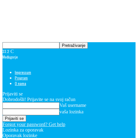
33.2
C
Međugorje
Impressum
Program
O nama
Prijaviti se
Dobrodošli! Prijavite se na svoj račun
Vaš username
vaša lozinka
Forgot your password? Get help
Lozinka za oporavak
Oporavak lozinke