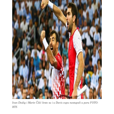
Ivan Dodig i Marin Čilić često su i u Davis cupu nastupali u paru FOTO:
HTS