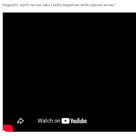
blagoslov utječe na nas, tako i nešto negativno može utjecati na nas.“