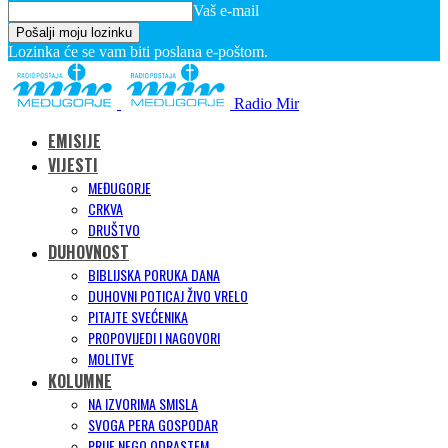
Vaš e-mail
Lozinka će se vam biti poslana e-poštom.
Radio Mir
EMISIJE
VIJESTI
MEĐUGORJE
CRKVA
DRUŠTVO
DUHOVNOST
BIBLIJSKA PORUKA DANA
DUHOVNI POTICAJ ŽIVO VRELO
PITAJTE SVEĆENIKA
PROPOVIJEDI I NAGOVORI
MOLITVE
KOLUMNE
NA IZVORIMA SMISLA
SVOGA PERA GOSPODAR
PRIJE NEGO ODRASTEM