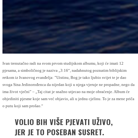
Ivan trenutačno radi na svom prvom studijskom albumu, koji će imati 12
pjesama, a simboličnog je naziva „3:16“, nadahnutog poznatim biblijskim
retkom iz Ivanovog evanđelja: ”Uistinu, Bog je tako ljubio svijet te je dao
svoga Sina Jedinorođenca da nijedan koji u njega vjeruje ne propadne, nego da
ima život vječni” – „Taj citat je snažno utjecao na moje obraćenje. Album će
objediniti pjesme koje sam već objavio, ali u jednu cjelinu. To je za mene priča
o putu koji sam prošao.“
VOLIO BIH VIŠE PJEVATI UŽIVO,
JER JE TO POSEBAN SUSRET.