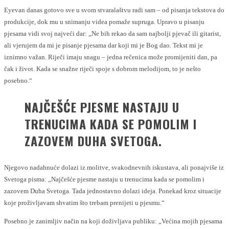
Eyevan danas gotovo sve u svom stvaralaštvu radi sam – od pisanja tekstova do
produkcije, dok mu u snimanju videa pomaže supruga. Upravo u pisanju
pjesama vidi svoj najveći dar: „Ne bih rekao da sam najbolji pjevač ili gitarist,
ali vjerujem da mi je pisanje pjesama dar koji mi je Bog dao. Tekst mi je
iznimno važan. Riječi imaju snagu – jedna rečenica može promijeniti dan, pa
čak i život. Kada se snažne riječi spoje s dobrom melodijom, to je nešto
posebno.“
NAJČEŠĆE PJESME NASTAJU U
TRENUCIMA KADA SE POMOLIM I
ZAZOVEM DUHA SVETOGA.
Njegovo nadahnuće dolazi iz molitve, svakodnevnih iskustava, ali ponajviše iz
Svetoga pisma: „Najčešće pjesme nastaju u trenucima kada se pomolim i
zazovem Duha Svetoga. Tada jednostavno dolazi ideja. Ponekad kroz situacije
koje proživljavam shvatim što trebam prenijeti u pjesmu.“
Posebno je zanimljiv način na koji doživljava publiku: „Većina mojih pjesama