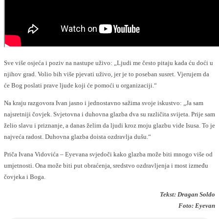
Sve više osjeća i poziv na nastupe uživo: „Ljudi me često pitaju kada ću doći u
njihov grad. Volio bih više pjevati uživo, jer je to poseban susret. Vjerujem da
će Bog poslati prave ljude koji će pomoći u organizaciji.“
Na kraju razgovora Ivan jasno i jednostavno sažima svoje iskustvo: „Ja sam
najsretniji čovjek. Svjetovna i duhovna glazba dva su različita svijeta. Prije sam
želio slavu i priznanje, a danas želim da ljudi kroz moju glazbu vide Isusa. To je
najveća radost. Duhovna glazba doista ozdravlja dušu.“
Priča Ivana Vidovića – Eyevana svjedoči kako glazba može biti mnogo više od
umjetnosti. Ona može biti put obraćenja, sredstvo ozdravljenja i most između
čovjeka i Boga.
Tekst: Dragan Soldo
Foto: Eyevan