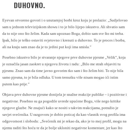
DUHOVNO.
Eyevan otvoreno govori i o unutarnjoj borbi kroz koju je prolazio: „Sudjelovao
sam u jednom televizijskom showu i to je bilo lijepo iskustvo. Ali shvatio sam
da to nije ono što želim. Kada sam upoznao Boga, dobio sam sve što mi treba.
Ipak, bilo je teško ostaviti svjetovno i krenuti u duhovno. To je proces i borba,
ali na kraju sam znao da je to jedini put koji ima smisla.“
Posebno iskustvo bilo je stvaranje njegove prve duhovne pjesme „Velik“, koja
je označila jasan zaokret u njegovu životu i radu: „Bilo me strah objaviti tu
pjesmu. Znao sam da time javno govorim tko sam i što želim biti. To nije bila
samo pjesma, to je bila odluka. U tom trenutku više nisam mogao ići istim
putem kao prije.“
Objava prve duhovne pjesme donijela je snažne reakcije publike – i pozitivne i
negativne. Posebno su ga pogodile uvrede upućene Bogu, više nego kritike
njegove glazbe. Ne znajući kako se nositi s takvim reakcijama, potražio je
savjet svećenika. U razgovoru je dobio poticaj da kao vlasnik svog profila ima
odgovornost i slobodu: „Svećenik mi je rekao da, ako je to moj profil, mogu na
njemu raditi što hoću te da je bolje ukloniti negativne komentare, jer kao što