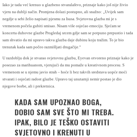
Iako je tada već krenuo u glazbeno stvaralaštvo, priznaje kako još nije živio
vjeru na dublji način. Promjena dolazi postupno, ali snažno: „Uvijek sam
negdje u sebi želio napisati pjesmu za Isusa. Svjetovna glazba mi je s
vremenom počela gubiti smisao. Nisam više osjećao emociju. Sjećam se
koncerta duhovne glazbe Progledaj srcem gdje sam se potpuno prepustio i tada
sam shvatio da mi upravo takva glazba daje dubinu koju tražim. To je bio
trenutak kada sam počeo razmišljati drugačije.“
U razdoblju dok je stvarao svjetovnu glazbu, Eyevan otvoreno priznaje kako je
posezao za marihuanom, vjerujući da mu pomaže u kreativnom procesu. S
vremenom se u njemu javio strah – hoće li bez takvih sredstava uopće moći
stvarati i osjećati radost glazbe. Upravo taj unutarnji nemir postao je dio
njegove borbe, ali i prekretnica.
KADA SAM UPOZNAO BOGA,
DOBIO SAM SVE ŠTO MI TREBA.
IPAK, BILO JE TEŠKO OSTAVITI
SVJETOVNO I KRENUTI U