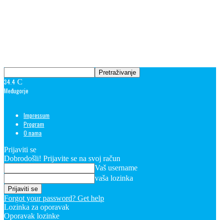
34.4
C
Međugorje
Impressum
Program
O nama
Prijaviti se
Dobrodošli! Prijavite se na svoj račun
Vaš username
vaša lozinka
Forgot your password? Get help
Lozinka za oporavak
Oporavak lozinke