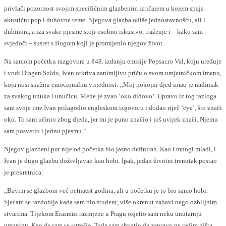
privlači pozornost svojim specifičnim glazbenim izričajem u kojem spaja
akustični pop i duhovne teme. Njegova glazba odiše jednostavnošću, ali i
dubinom, a iza svake pjesme stoji osobno iskustvo, traženje i – kako sam
svjedoči – susret s Bogom koji je promijenio njegov život.
Na samom početku razgovora u 848. izdanju emisije Popsacro Val, koju uređuje
i vodi Dragan Soldo, Ivan otkriva zanimljivu priču o svom umjetničkom imenu,
koja nosi snažnu emocionalnu vrijednost: „Moj pokojni djed imao je nadimak
za svakog unuka i unučicu. Mene je zvao ‘oko didovo’. Upravo iz tog razloga
sam svoje ime Ivan prilagodio engleskom izgovoru i dodao riječ ‘eye’, što znači
oko. To sam učinio zbog djeda, jer mi je puno značio i još uvijek znači. Njemu
sam posvetio i jednu pjesmu.“
Njegov glazbeni put nije od početka bio jasno definiran. Kao i mnogi mladi, i
Ivan je dugo glazbu doživljavao kao hobi. Ipak, jedan životni trenutak postao
je prekretnica:
„Bavim se glazbom već petnaest godina, ali u početku je to bio samo hobi.
Sjećam se razdoblja kada sam bio student, više okrenut zabavi nego ozbiljnim
stvarima. Tijekom Erasmus razmjene u Pragu osjetio sam neku unutarnju
prazninu. Kao da sam se istrošio. Tada sam shvatio da zapravo ne radim ništa