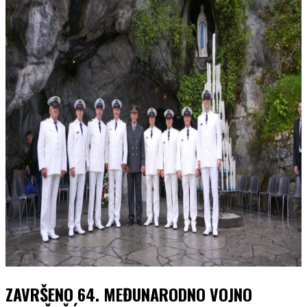
ZAVRŠENO 64. MEĐUNARODNO VOJNO