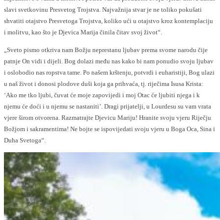
slavi svetkovinu Presvetog Trojstva. Najvažnija stvar je ne toliko pokušati
shvatiti otajstvo Presvetoga Trojstva, koliko ući u otajstvo kroz kontemplaciju
i molitvu, kao što je Djevica Marija činila čitav svoj život“.
„Sveto pismo otkriva nam Božju neprestanu ljubav prema svome narodu čije
patnje On vidi i dijeli. Bog dolazi među nas kako bi nam ponudio svoju ljubav
i oslobodio nas ropstva tame. Po našem krštenju, potvrdi i euharistiji, Bog ulazi
u naš život i donosi plodove duši koja ga prihvaća, tj. riječima Isusa Krista:
‘Ako me tko ljubi, čuvat će moje zapovijedi i moj Otac će ljubiti njega i k
njemu će doći i u njemu se nastaniti’. Dragi prijatelji, u Lourdesu su vam vrata
vjere širom otvorena. Razmatrajte Djevicu Mariju! Hranite svoju vjeru Riječju
Božjom i sakramentima! Ne bojte se ispovijedati svoju vjeru u Boga Oca, Sina i
Duha Svetoga“.