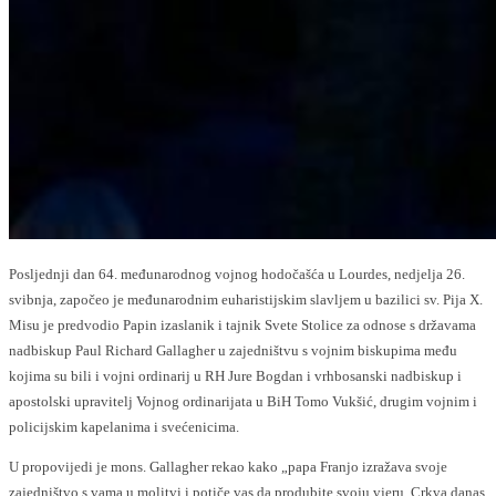
Posljednji dan 64. međunarodnog vojnog hodočašća u Lourdes, nedjelja 26.
svibnja, započeo je međunarodnim euharistijskim slavljem u bazilici sv. Pija X.
Misu je predvodio Papin izaslanik i tajnik Svete Stolice za odnose s državama
nadbiskup Paul Richard Gallagher u zajedništvu s vojnim biskupima među
kojima su bili i vojni ordinarij u RH Jure Bogdan i vrhbosanski nadbiskup i
apostolski upravitelj Vojnog ordinarijata u BiH Tomo Vukšić, drugim vojnim i
policijskim kapelanima i svećenicima.
U propovijedi je mons. Gallagher rekao kako „papa Franjo izražava svoje
zajedništvo s vama u molitvi i potiče vas da produbite svoju vjeru. Crkva danas