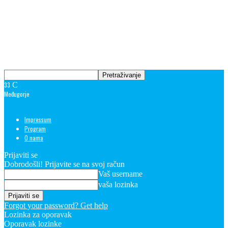
33
C
Međugorje
Impressum
Program
O nama
Prijaviti se
Dobrodošli! Prijavite se na svoj račun
Vaš username
vaša lozinka
Forgot your password? Get help
Lozinka za oporavak
Oporavak lozinke