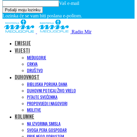
Vaš e-mail
Lozinka će se vam biti poslana e-poštom.
Radio Mir
EMISIJE
VIJESTI
MEĐUGORJE
CRKVA
DRUŠTVO
DUHOVNOST
BIBLIJSKA PORUKA DANA
DUHOVNI POTICAJ ŽIVO VRELO
PITAJTE SVEĆENIKA
PROPOVIJEDI I NAGOVORI
MOLITVE
KOLUMNE
NA IZVORIMA SMISLA
SVOGA PERA GOSPODAR
PRIJE NEGO ODRASTEM