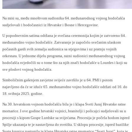
Na misi su, među mnoštvom sudionika 64. međunarodnog vojnog hodočašća
sudjelovali i hodočasnici iz Hrvatske i Bosne i Hercegovine.
U popodnevnim satima održana je svečana ceremonija kojim je zatvoreno 64.
međunarodno vojno hodočašće. Zatvaranje je započelo svečanim ulaskom
počasnih gardi svih zemalja sudionica sa stjegovima i uz pratnju vojnih
orkestara. U jednome dijelu programa, razni sudionici međunarodnog vojnog
hodočašća svjedočili su o tome što za njih znači hodočašće u Lourdes i koji su
sve plodovi vojnog hodočašća.
Simboličnim gašenjem zavjetne svijeće završilo je u 64. PMI i potom
najavljeno da će se iduće 65. međunarodno vojno hodočašće održati od 16. do
18. svibnja 2025. godine.
Na 30. hrvatskom vojnom hodočašću bila je i klapa Sveti Juraj Hrvatske ratne
mornarice. I ove godine hrvatski vojnici, branitelji i policajci sudjelovali su u
procesiji s kipom Gospe Lurdske sa svijećama. Procesija je počela hodom ispred
Spilje ukazanja te je nastavljena do svetišta. U sklopu procesije, ispred bazilike
Svete krunice nastupila je klapa Hrvatske ratne mornarice “Sveti Juraj”, koja je