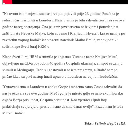
”Na ovom istom mjestu smo se prvi put pojavili prije 23 godine. Posebna je
radost i čast nastupiti u Lourdesu. Naša pjesma je bila zahvala Gospi za sve ove
godine našeg postojanja. Ona je izraz prvenstveno naše vjere i pouzdanja u
zaštitu naše Nebeske Majke, koju zovemo i Kraljicom Hrvata”, kazao nam je po
završetku vojnog hodočašća stožerni narednik Marko Bralić, zapovjednik i
solist klape Sveti Juraj HRM-a.
Klapa Sveti Juraj HRM-a snimila je i pjesmu ‘Ostani s nama Kraljice Mira’,
objavljenu na CD-u povodom 40 godina Gospinih ukazanja, a i spot su za nju
snimili u Međugorju. Tada su gostovali u našem programu, a Bralić nam je
pričao kkao su prvi nastup imali upravo u Lourdesu na vojnom hodočašću.
”Osnovani smo u Lourdesu u znaku Gospe i možemo samo Gospi zahvaliti da
nas je očuvala sve ove godine. Međugorje je mjesto gdje se na svakom koraku
osjeća Božja prisutnost, Gospina prisutnost. Kao vjernici i ljudi koji
prakticiraju svoju vjeru, presretni smo da smo danas ovdje”, kazao nam je tada
Marko Bralić.
Tekst: Velimir Begić i IKA