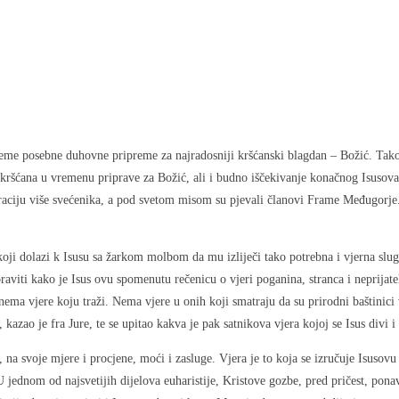
e posebne duhovne pripreme za najradosniji kršćanski blagdan – Božić. Tako su
 kršćana u vremenu priprave za Božić, ali i budno iščekivanje konačnog Isusova
raciju više svećenika, a pod svetom misom su pjevali članovi Frame Međugorje. 
ji dolazi k Isusu sa žarkom molbom da mu izliječi tako potrebna i vjerna slugu
oraviti kako je Isus ovu spomenutu rečenicu o vjeri poganina, stranca i neprija
ema vjere koju traži. Nema vjere u onih koji smatraju da su prirodni baštinici v
, kazao je fra Jure, te se upitao kakva je pak satnikova vjera kojoj se Isus divi i
, na svoje mjere i procjene, moći i zasluge. Vjera je to koja se izručuje Isusovu
 U jednom od najsvetijih dijelova euharistije, Kristove gozbe, pred pričest, p