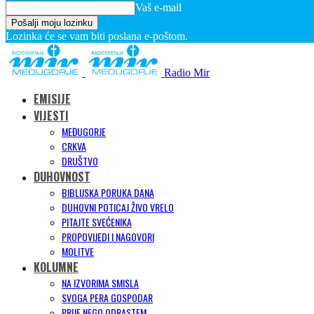
Vaš e-mail
Lozinka će se vam biti poslana e-poštom.
Radio Mir
EMISIJE
VIJESTI
MEĐUGORJE
CRKVA
DRUŠTVO
DUHOVNOST
BIBLIJSKA PORUKA DANA
DUHOVNI POTICAJ ŽIVO VRELO
PITAJTE SVEĆENIKA
PROPOVIJEDI I NAGOVORI
MOLITVE
KOLUMNE
NA IZVORIMA SMISLA
SVOGA PERA GOSPODAR
PRIJE NEGO ODRASTEM