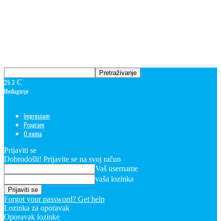
25.3
C
Međugorje
Impressum
Program
O nama
Prijaviti se
Dobrodošli! Prijavite se na svoj račun
Vaš username
vaša lozinka
Forgot your password? Get help
Lozinka za oporavak
Oporavak lozinke