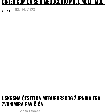
ČINJENICOM DA SE U MEĐUGORJU MOLI, MOLI I MOLI
08/04/2023
VIJESTI
USKRSNA ČESTITKA MEĐUGORSKOG ŽUPNIKA FRA
ZVONIMIRA PAVIČIĆA