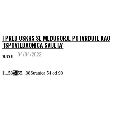
I PRED USKRS SE MEĐUGORJE POTVRĐUJE KAO
‘ISPOVJEDAONICA SVIJETA’
04/04/2023
VIJESTI
1
...
53
54
55
...
98
Stranica 54 od 98
GOSPINA PORUKA
25. SRPNJA 2026.