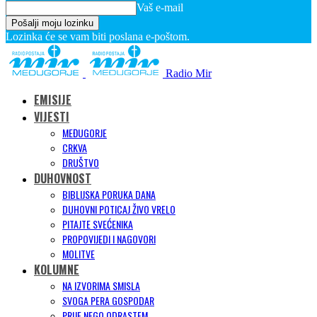
Vaš e-mail
Lozinka će se vam biti poslana e-poštom.
Radio Mir
EMISIJE
VIJESTI
MEĐUGORJE
CRKVA
DRUŠTVO
DUHOVNOST
BIBLIJSKA PORUKA DANA
DUHOVNI POTICAJ ŽIVO VRELO
PITAJTE SVEĆENIKA
PROPOVIJEDI I NAGOVORI
MOLITVE
KOLUMNE
NA IZVORIMA SMISLA
SVOGA PERA GOSPODAR
PRIJE NEGO ODRASTEM