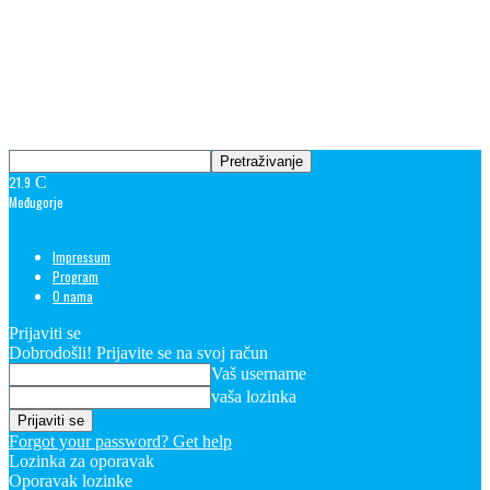
21.9
C
Međugorje
Impressum
Program
O nama
Prijaviti se
Dobrodošli! Prijavite se na svoj račun
Vaš username
vaša lozinka
Forgot your password? Get help
Lozinka za oporavak
Oporavak lozinke