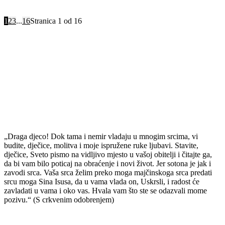
1
2
3
...
16
Stranica 1 od 16
GOSPINA PORUKA
25. SRPNJA 2026.
„Draga djeco! Dok tama i nemir vladaju u mnogim srcima, vi
budite, dječice, molitva i moje ispružene ruke ljubavi. Stavite,
dječice, Sveto pismo na vidljivo mjesto u vašoj obitelji i čitajte ga,
da bi vam bilo poticaj na obraćenje i novi život. Jer sotona je jak i
zavodi srca. Vaša srca želim preko moga majčinskoga srca predati
srcu moga Sina Isusa, da u vama vlada on, Uskrsli, i radost će
zavladati u vama i oko vas. Hvala vam što ste se odazvali mome
pozivu.“ (S crkvenim odobrenjem)