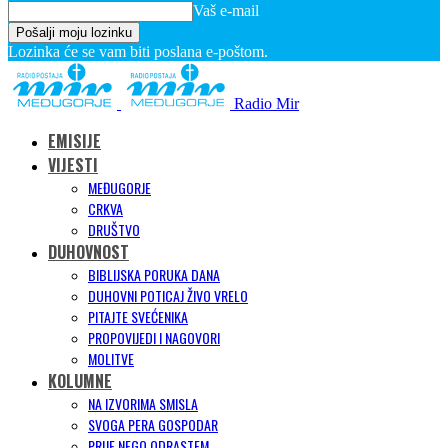
Vaš e-mail
Lozinka će se vam biti poslana e-poštom.
Radio Mir
EMISIJE
VIJESTI
MEĐUGORJE
CRKVA
DRUŠTVO
DUHOVNOST
BIBLIJSKA PORUKA DANA
DUHOVNI POTICAJ ŽIVO VRELO
PITAJTE SVEĆENIKA
PROPOVIJEDI I NAGOVORI
MOLITVE
KOLUMNE
NA IZVORIMA SMISLA
SVOGA PERA GOSPODAR
PRIJE NEGO ODRASTEM