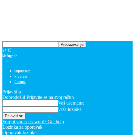
24
C
Međugorje
Impressum
Program
O nama
Prijaviti se
Dobrodošli! Prijavite se na svoj račun
Vaš username
vaša lozinka
Forgot your password? Get help
Lozinka za oporavak
Oporavak lozinke