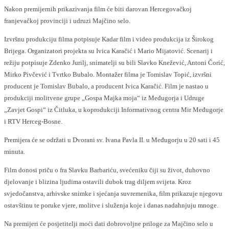
Nakon premijernih prikazivanja film će biti darovan Hercegovačkoj
franjevačkoj provinciji i udruzi Majčino selo.
Izvršnu produkciju filma potpisuje Kadar film i video produkcija iz Širokog
Brijega. Organizatori projekta su Ivica Karačić i Mario Mijatović. Scenarij i
režiju potpisuje Zdenko Jurilj, snimatelji su bili Slavko Knežević, Antoni Čorić,
Mirko Pivčević i Tvrtko Bubalo. Montažer filma je Tomislav Topić, izvršni
producent je Tomislav Bubalo, a producent Ivica Karačić. Film je nastao u
produkciji molitvene grupe „Gospa Majka moja“ iz Međugorja i Udruge
„Zavjet Gospi“ iz Čitluka, u koprodukciji Informativnog centra Mir Međugorje
i RTV Herceg-Bosne.
Premijera će se održati u Dvorani sv. Ivana Pavla II. u Međugorju u 20 sati i 45
minuta.
Film donosi priču o fra Slavku Barbariću, svećeniku čiji su život, duhovno
djelovanje i blizina ljudima ostavili dubok trag diljem svijeta. Kroz
svjedočanstva, arhivske snimke i sjećanja suvremenika, film prikazuje njegovu
ostavštinu te poruke vjere, molitve i služenja koje i danas nadahnjuju mnoge.
Na premijeri će posjetitelji moći dati dobrovoljne priloge za Majčino selo u