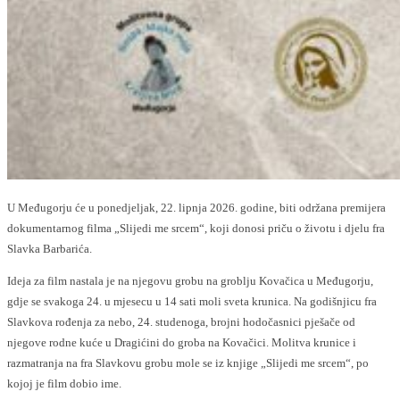
U Međugorju će u ponedjeljak, 22. lipnja 2026. godine, biti održana premijera
dokumentarnog filma „Slijedi me srcem“, koji donosi priču o životu i djelu fra
Slavka Barbarića.
Ideja za film nastala je na njegovu grobu na groblju Kovačica u Međugorju,
gdje se svakoga 24. u mjesecu u 14 sati moli sveta krunica. Na godišnjicu fra
Slavkova rođenja za nebo, 24. studenoga, brojni hodočasnici pješače od
njegove rodne kuće u Dragićini do groba na Kovačici. Molitva krunice i
razmatranja na fra Slavkovu grobu mole se iz knjige „Slijedi me srcem“, po
kojoj je film dobio ime.