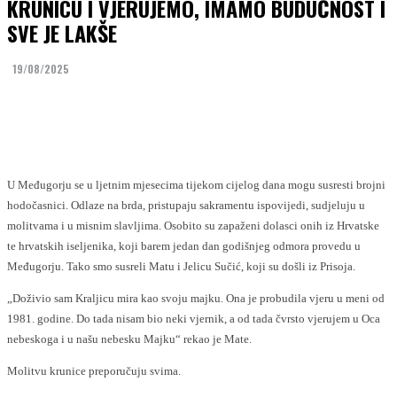
KRUNICU I VJERUJEMO, IMAMO BUDUĆNOST I
SVE JE LAKŠE
19/08/2025
Facebook
Twitter
U Međugorju se u ljetnim mjesecima tijekom cijelog dana mogu susresti brojni
hodočasnici. Odlaze na brda, pristupaju sakramentu ispovijedi, sudjeluju u
molitvama i u misnim slavljima. Osobito su zapaženi dolasci onih iz Hrvatske
te hrvatskih iseljenika, koji barem jedan dan godišnjeg odmora provedu u
Međugorju. Tako smo susreli Matu i Jelicu Sučić, koji su došli iz Prisoja.
„Doživio sam Kraljicu mira kao svoju majku. Ona je probudila vjeru u meni od
1981. godine. Do tada nisam bio neki vjernik, a od tada čvrsto vjerujem u Oca
nebeskoga i u našu nebesku Majku“ rekao je Mate.
Molitvu krunice preporučuju svima.