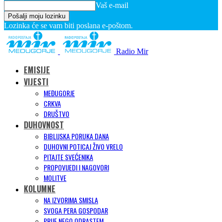
Vaš e-mail
Lozinka će se vam biti poslana e-poštom.
Radio Mir
EMISIJE
VIJESTI
MEĐUGORJE
CRKVA
DRUŠTVO
DUHOVNOST
BIBLIJSKA PORUKA DANA
DUHOVNI POTICAJ ŽIVO VRELO
PITAJTE SVEĆENIKA
PROPOVIJEDI I NAGOVORI
MOLITVE
KOLUMNE
NA IZVORIMA SMISLA
SVOGA PERA GOSPODAR
PRIJE NEGO ODRASTEM