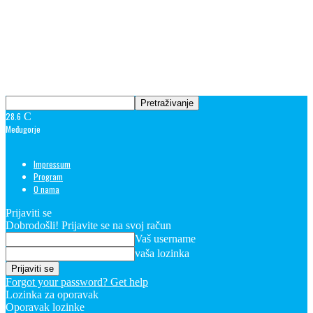
28.6
C
Međugorje
Impressum
Program
O nama
Prijaviti se
Dobrodošli! Prijavite se na svoj račun
Vaš username
vaša lozinka
Forgot your password? Get help
Lozinka za oporavak
Oporavak lozinke