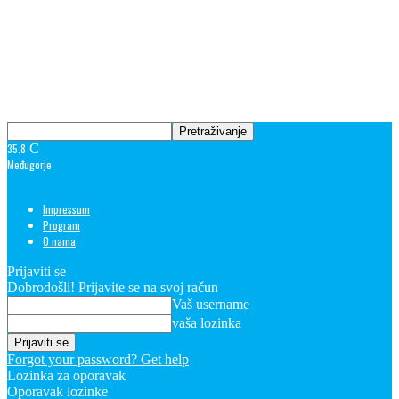
35.8
C
Međugorje
Impressum
Program
O nama
Prijaviti se
Dobrodošli! Prijavite se na svoj račun
Vaš username
vaša lozinka
Forgot your password? Get help
Lozinka za oporavak
Oporavak lozinke