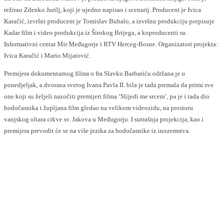
režirao Zdenko Jurilj, koji je ujedno napisao i scenarij. Producent je Ivica
Karačić, izvršni producent je Tomislav Bubalo, a izvršnu produkciju potpisuje
Kadar film i video produkcija iz Širokog Brijega, a koproducenti su
Informativni centar Mir Međugorje i RTV Herceg-Bosne. Organizatori projekta:
Ivica Karačić i Mario Mijatović.
Premijera dokumentarnog filma o fra Slavku Barbariću održana je u
ponedjeljak, a dvorana svetog Ivana Pavla II. bila je tada premala da primi sve
one koji su željeli nazočiti premijeri filma ‘Slijedi me srcem’, pa je i tada dio
hodočasnika i župljana film gledao na velikom videozidu, na prostoru
vanjskog oltara crkve sv. Jakova u Međugorju. I sutrašnja projekcija, kao i
premijera prevodit će se na više jezika za hodočasnike iz inozemstva.