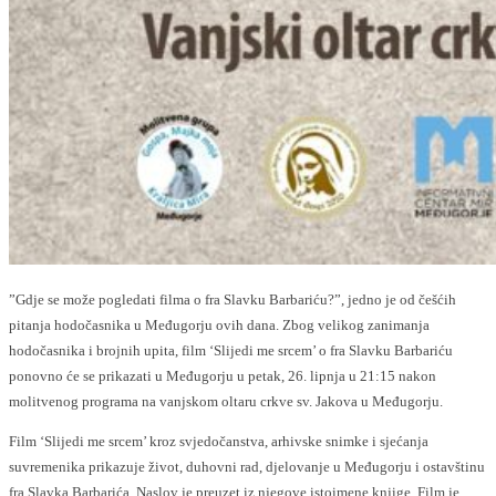
”Gdje se može pogledati filma o fra Slavku Barbariću?”, jedno je od češćih
pitanja hodočasnika u Međugorju ovih dana. Zbog velikog zanimanja
hodočasnika i brojnih upita, film ‘Slijedi me srcem’ o fra Slavku Barbariću
ponovno će se prikazati u Međugorju u petak, 26. lipnja u 21:15 nakon
molitvenog programa na vanjskom oltaru crkve sv. Jakova u Međugorju.
Film ‘Slijedi me srcem’ kroz svjedočanstva, arhivske snimke i sjećanja
suvremenika prikazuje život, duhovni rad, djelovanje u Međugorju i ostavštinu
fra Slavka Barbarića. Naslov je preuzet iz njegove istoimene knjige. Film je