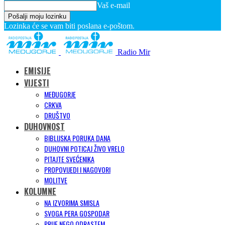
Vaš e-mail
Lozinka će se vam biti poslana e-poštom.
Radio Mir
EMISIJE
VIJESTI
MEĐUGORJE
CRKVA
DRUŠTVO
DUHOVNOST
BIBLIJSKA PORUKA DANA
DUHOVNI POTICAJ ŽIVO VRELO
PITAJTE SVEĆENIKA
PROPOVIJEDI I NAGOVORI
MOLITVE
KOLUMNE
NA IZVORIMA SMISLA
SVOGA PERA GOSPODAR
PRIJE NEGO ODRASTEM