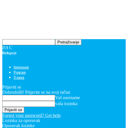
21.9
C
Međugorje
Impressum
Program
O nama
Prijaviti se
Dobrodošli! Prijavite se na svoj račun
Vaš username
vaša lozinka
Forgot your password? Get help
Lozinka za oporavak
Oporavak lozinke