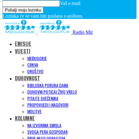
Vaš e-mail
Lozinka će se vam biti poslana e-poštom.
Radio Mir
EMISIJE
VIJESTI
MEĐUGORJE
CRKVA
DRUŠTVO
DUHOVNOST
BIBLIJSKA PORUKA DANA
DUHOVNI POTICAJ ŽIVO VRELO
PITAJTE SVEĆENIKA
PROPOVIJEDI I NAGOVORI
MOLITVE
KOLUMNE
NA IZVORIMA SMISLA
SVOGA PERA GOSPODAR
PRIJE NEGO ODRASTEM