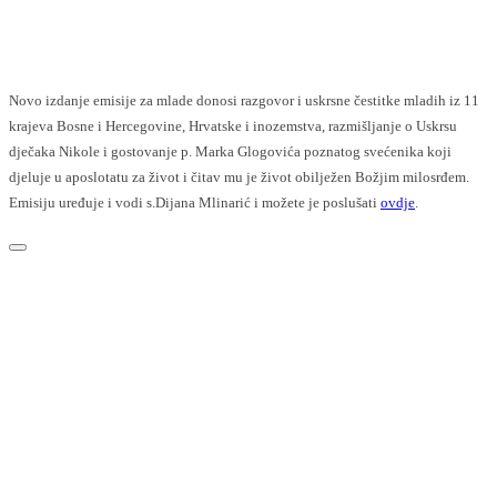
Facebook
Twitter
Novo izdanje emisije za mlade donosi razgovor i uskrsne čestitke mladih iz 11
krajeva Bosne i Hercegovine, Hrvatske i inozemstva, razmišljanje o Uskrsu
dječaka Nikole i gostovanje p. Marka Glogovića poznatog svećenika koji
djeluje u aposlotatu za život i čitav mu je život obilježen Božjim milosrđem.
Emisiju uređuje i vodi s.Dijana Mlinarić i možete je poslušati
ovdje
.