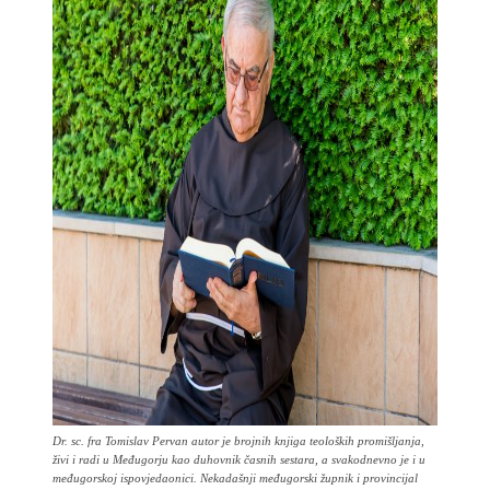
Dr. sc. fra Tomislav Pervan autor je brojnih knjiga teoloških promišljanja,
živi i radi u Međugorju kao duhovnik časnih sestara, a svakodnevno je i u
međugorskoj ispovjedaonici. Nekadašnji međugorski župnik i provincijal