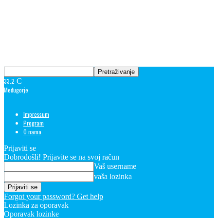
33.2
C
Međugorje
Impressum
Program
O nama
Prijaviti se
Dobrodošli! Prijavite se na svoj račun
Vaš username
vaša lozinka
Forgot your password? Get help
Lozinka za oporavak
Oporavak lozinke