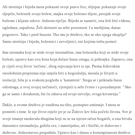
Ali sirotinja i bijeda mora pokazati svoje pravo lice, slijepac pokazuje svoje
sljepilo, bolesnik svoju bolest, majka svoje bolesno dijete, prosjak svoje
bolesne i kljaste udove. Jednom riječju: Bijeda se nameće, ona želi biti viđena,
ugledana, zapažena. Želi skrenuti na sebe pozornost. I u medijima, danas
pogotovo. Tako i pred Isusom. Tko mu je društvo, tko se oko njega okuplja?
Samo sirotinja i bijeda, bolesnici i nevoljnici, oni kojima treba pomoć.
Ima siromaha koji se stide svoje siromaštine, ima bolesnika koji se stide svoje
bolesti, upravo kao ova žena koja dolazi Isusu otraga, iz prikrajka. Zapravo, ona
je cijeli svoj život ‘nečista’, zbog otjecanja krvi iz nje. Prema židovskim
onodobnim propisima nije smjela biti u bogoslužju, morala je živjeti u
izolaciji, bila je u svakom pogledu u ‘karanteni’. Stoga se i prikrada Isusu
odostraga, u svoj svojoj nečistoći, vjerujući u sebi čvrsto i s pouzdanjem: “Ako
ga se samo i dotaknem, bit ću zdrava od svoje nevolje, svoga krvarenja.”
Dakle, u svome društvu je osuđena na tiho, postupno umiranje. I mora se
pomiriti s time. Iz nje život otječe jer je za Židove krv bila počelo života. Sve je
svoje imanje razdavala drugima koji su se na njezin račun bogatili, a ona bivala
danomice siromašnija, gubila sve, i materijalno, ali i fizički, te duhovno i
duševno. Jednostavno propadala. Upravo kao i danas u korumpiranom društvu.