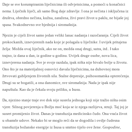
Daje se sve korumpiranim liječnicima ili odvjetnicima, a pomoći u konačnici
nema. Liječnik liječi, ali samo Bog daje zdravlje. I ona je nečista i isključena iz
društva, obredno nečista, kužna, zaražena, živi pravi život u paklu, ne bijaše joj
spasa. Svakodnevno sve bjednija i siromašnija.
Njezin je cijeli život samo jedan veliki lanac nadanja i razočaranja. Cijeli život
prokockanih, iznevjerenih nada koje je polagala u liječnike. I uvijek pritajena
želja: Možda ovaj liječnik, ako ne on, možda onaj drugi, sutra, itd.. I tako
trajno, iz dana u dan, iz godine u godinu. Uvijek druge osobe, nova lica,
iznevjerena nadanja. Sve je svoje razdala, ipak ništa nije bivalo bolje u životu.
Ono što je na materijalnoj osnovici davala liječnicima, na duhovnoj mora
žrtvovati gubljenjem životnih sila. Stalne depresije, psihosomatska opterećenja.
Drugi su se bogatili, a ona danomice, sve siromašnija. Nada je ipak nije
napuštala. Kao da je čekala svoju priliku, u Isusu.
Da, njezino stanje traje sve dok nije susrela jednoga koji nije tražio ništa osim
vjere. Silnog povjerenja u Božju moć koja se iz njega razlijeva, struji. Taj joj je
susret promijenio život. Danas je transfuzija medicinsko čudo. Ona vraća život
u obamrle udove. Nekako bi se moglo reći da se dogodila i ovdje čudesna
transfuzija božanske energije iz Isusa u smrtno tijelo ove žene.
Gospodine,