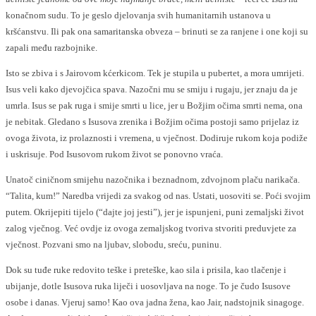
konačnom sudu. To je geslo djelovanja svih humanitarnih ustanova u
kršćanstvu. Ili pak ona samaritanska obveza – brinuti se za ranjene i one koji su
zapali među razbojnike.
Isto se zbiva i s Jairovom kćerkicom. Tek je stupila u pubertet, a mora umrijeti.
Isus veli kako djevojčica spava. Nazočni mu se smiju i rugaju, jer znaju da je
umrla. Isus se pak ruga i smije smrti u lice, jer u Božjim očima smrti nema, ona
je nebitak. Gledano s Isusova zrenika i Božjim očima postoji samo prijelaz iz
ovoga života, iz prolaznosti i vremena, u vječnost. Dodiruje rukom koja podiže
i uskrisuje. Pod Isusovom rukom život se ponovno vraća.
Unatoč ciničnom smijehu nazočnika i beznadnom, zdvojnom plaču narikača.
“Talita, kum!” Naredba vrijedi za svakog od nas. Ustati, uosoviti se. Poći svojim
putem. Okrijepiti tijelo (“dajte joj jesti”), jer je ispunjeni, puni zemaljski život
zalog vječnog. Već ovdje iz ovoga zemaljskog tvoriva stvoriti preduvjete za
vječnost. Pozvani smo na ljubav, slobodu, sreću, puninu.
Dok su tuđe ruke redovito teške i preteške, kao sila i prisila, kao tlačenje i
ubijanje, dotle Isusova ruka liječi i uosovljava na noge. To je čudo Isusove
osobe i danas. Vjeruj samo! Kao ova jadna žena, kao Jair, nadstojnik sinagoge.