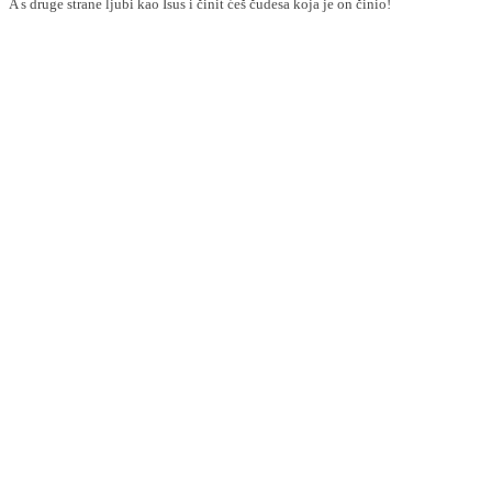
A s druge strane ljubi kao Isus i činit ćeš čudesa koja je on činio!