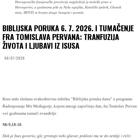
Hercegovačke franjevačke provincije najplodniji je teološki pisac u
Hercegovini, a godinama piše za Naša ognjišta, Katolički tjednik, Glasnik
mira, MOVIS te brojne druge časopise i portale.
BIBLIJSKA PORUKA 6. 7. 2026. I TUMAČENJE
FRA TOMISLAVA PERVANA: TRANFUZIJA
ŽIVOTA I LJUBAVI IZ ISUSA
06/07/2026
Facebook
Twitter
Kroz rado slušanu svakodnevnu rubriku ”Biblijska poruka dana” u programu
Radiopostaje Mir Međugorje, kojom mnogi započinju dan, fra Tomislav Pervan
već godinama tumači evanđelje.
Mt 9,18-26
Dok je Isus govorio, gle, pristupi neki glavar, pokloni mu se do zemlje i reče: