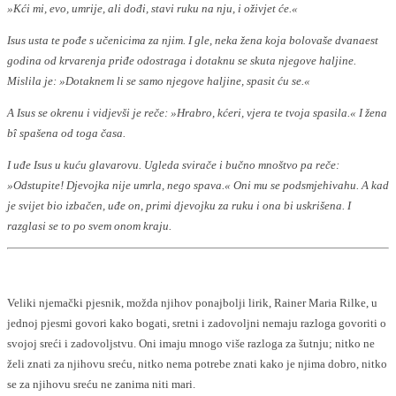
»Kći mi, evo, umrije, ali dođi, stavi ruku na nju, i oživjet će.«
Isus usta te pođe s učenicima za njim. I gle, neka žena koja bolovaše dvanaest
godina od krvarenja priđe odostraga i dotaknu se skuta njegove haljine.
Mislila je: »Dotaknem li se samo njegove haljine, spasit ću se.«
A Isus se okrenu i vidjevši je reče: »Hrabro, kćeri, vjera te tvoja spasila.« I žena
bî spašena od toga časa.
I uđe Isus u kuću glavarovu. Ugleda svirače i bučno mnoštvo pa reče:
»Odstupite! Djevojka nije umrla, nego spava.« Oni mu se podsmjehivahu. A kad
je svijet bio izbačen, uđe on, primi djevojku za ruku i ona bi uskrišena. I
razglasi se to po svem onom kraju.
Veliki njemački pjesnik, možda njihov ponajbolji lirik, Rainer Maria Rilke, u
jednoj pjesmi govori kako bogati, sretni i zadovoljni nemaju razloga govoriti o
svojoj sreći i zadovoljstvu. Oni imaju mnogo više razloga za šutnju; nitko ne
želi znati za njihovu sreću, nitko nema potrebe znati kako je njima dobro, nitko
se za njihovu sreću ne zanima niti mari.