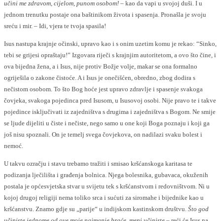
učini me zdravom, cijelom, punom osobom!
– kao da vapi u svojoj duši. I u
jednom trenutku postaje ona baštinikom života i spasenja. Pronašla je svoju
sreću i mir. – Idi, vjera te tvoja spasila!
Isus nastupa krajnje očinski, upravo kao i s onim uzetim komu je rekao: “Sinko,
tebi se grijesi opraštaju!” Izgovara riječi s krajnjim autoritetom, a ovo što čine, i
ova bijedna žena, a i Isus, nije protiv Božje volje, makar se ona formalno
ogriješila o zakone čistoće. A i Isus je onečišćen, obredno, zbog dodira s
nečistom osobom. To što Bog hoće jest upravo zdravlje i spasenje svakoga
čovjeka, svakoga pojedinca pred Isusom, u Isusovoj osobi. Nije pravo te i takve
pojedince isključivati iz zajedništva s drugima i zajedništva s Bogom. Ne smije
se ljude dijeliti u čiste i nečiste, nego samo u one koji Boga poznaju i koji ga
još nisu spoznali. On je temelj svega čovjekova, on nadilazi svaku bolest i
nemoć.
U takvu ozračju i stavu trebamo tražiti i smisao kršćanskoga karitasa te
podizanja lječilišta i građenja bolnica. Njega bolesnika, gubavaca, okuženih
postala je općesvjetska stvar u svijetu tek s kršćanstvom i redovništvom. Ni u
kojoj drugoj religiji nema toliko srca i sućuti za siromahe i bijednike kao u
kršćanstvu. Znamo gdje su „parije“ u indijskom kastinskom društvu.
Što god
učiniste jednome od ove moje najmanje braće, meni učiniste –
reći će Isus na