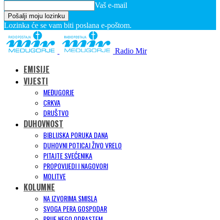
Vaš e-mail
Lozinka će se vam biti poslana e-poštom.
Radio Mir
EMISIJE
VIJESTI
MEĐUGORJE
CRKVA
DRUŠTVO
DUHOVNOST
BIBLIJSKA PORUKA DANA
DUHOVNI POTICAJ ŽIVO VRELO
PITAJTE SVEĆENIKA
PROPOVIJEDI I NAGOVORI
MOLITVE
KOLUMNE
NA IZVORIMA SMISLA
SVOGA PERA GOSPODAR
PRIJE NEGO ODRASTEM