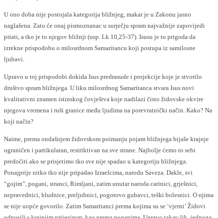
U ono doba nije postojala kategorija bližnjeg, makar je u Zakonu jasno
naglašena. Zato će onaj pismoznanac u surječju spram najvažnije zapovijedi
pitati, a tko je to njegov bližnji (usp. Lk 10,25-37). Isusu je to prigoda da
izrekne prispodobu o milosrdnom Samaritancu koji postupa iz samilosne
ljubavi.
Upravo u toj prispodobi dokida Isus predrasude i projekcije koje je stvorilo
društvo spram bližnjega. U liku milosrdnog Samaritanca stvara Isus novi
kvalitativni znamen istinskog čovještva koje nadilazi čisto židovske okvire
njegova vremena i ruši granice među ljudima na porevratnički način. Kako? Na
koji način?
Naime, prema ondašnjem židovskom poimanju pojam bližnjega bijaše krajnje
ograničen i partikularan, restriktivan na sve strane. Najbolje ćemo to sebi
predočiti ako se prisjetimo tko sve nije spadao u kategoriju bližnjega.
Ponajprije nitko tko nije pripadao Izraelcima, narodu Saveza. Dakle, svi
“gojim”, pogani, stranci, Rimljani, zatim unutar naroda carinici, grješnici,
nepravednici, bludnice, preljubnici, pogotovo gubavci, teški bolesnici. O njima
se nije uopće govorilo. Zatim Samaritanci prema kojima su se ‘vjerni’ Židovi
odnosili s krajnjim prijezirom, kao prema poganima. Upravo takav lik, jednoga