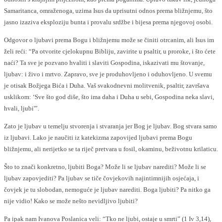
Samaritanca, omraženoga, uzima Isus da uprisutni odnos prema bližnjemu, što
jasno izaziva eksploziju bunta i provalu srdžbe i bijesa prema njegovoj osobi.
Odgovor o ljubavi prema Bogu i bližnjemu može se činiti otrcanim, ali Isus im
želi reći: “Pa otvorite cjelokupnu Bibliju, zavirite u psaltir, u proroke, i što ćete
naći? Ta sve je pozvano hvaliti i slaviti Gospodina, iskazivati mu štovanje,
ljubav: i živo i mrtvo. Zapravo, sve je produhovljeno i oduhovljeno. U svemu
je otisak Božjega Bića i Duha. Vaš svakodnevni molitvenik, psaltir, završava
usklikom: ‘Sve što god diše, što ima daha i Duha u sebi, Gospodina neka slavi,
hvali, ljubi'”.
Zato je ljubav u temelju stvorenja i stvaranja jer Bog je ljubav. Bog stvara samo
iz ljubavi. Lako je naučiti iz katekizma zapovijed ljubavi prema Bogu
bližnjemu, ali nerijetko se ta riječ pretvara u fosil, okaminu, beživotnu krilaticu.
Što to znači konkretno, ljubiti Boga? Može li se ljubav narediti? Može li se
ljubav zapovjediti? Pa ljubav se tiče čovjekovih najintimnijih osjećaja, i
čovjek je tu slobodan, nemoguće je ljubav narediti. Boga ljubiti? Pa nitko ga
nije vidio! Kako se može nešto nevidljivo ljubiti?
Pa ipak nam Ivanova Poslanica veli: “Tko ne ljubi, ostaje u smrti” (1 Iv 3,14),