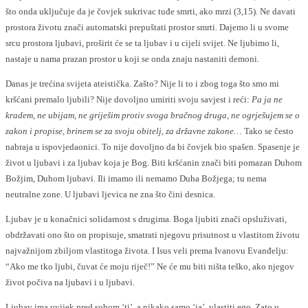
što onda uključuje da je čovjek sukrivac tuđe smrti, ako mrzi (3,15). Ne davati
prostora životu znači automatski prepuštati prostor smrti. Dajemo li u svome
srcu prostora ljubavi, proširit će se ta ljubav i u cijeli svijet. Ne ljubimo li,
nastaje u nama prazan prostor u koji se onda znaju nastaniti demoni.
Danas je trećina svijeta ateistička. Zašto? Nije li to i zbog toga što smo mi
kršćani premalo ljubili? Nije dovoljno umiriti svoju savjest i reći:
Pa ja ne
kradem, ne ubijam, ne griješim protiv svoga bračnog druga, ne ogrješujem se o
zakon i propise, brinem se za svoju obitelj, za državne zakone…
Tako se često
nabraja u ispovjedaonici. To nije dovoljno da bi čovjek bio spašen. Spasenje je
život u ljubavi i za ljubav koja je Bog. Biti kršćanin znači biti pomazan Duhom
Božjim, Duhom ljubavi. Ili imamo ili nemamo Duha Božjega; tu nema
neutralne zone. U ljubavi ljevica ne zna što čini desnica.
Ljubav je u konačnici solidarnost s drugima. Boga ljubiti znači opsluživati,
obdržavati ono što on propisuje, smatrati njegovu prisutnost u vlastitom životu
najvažnijom zbiljom vlastitoga života. I Isus veli prema Ivanovu Evanđelju:
“Ako me tko ljubi, čuvat će moju riječ!” Ne će mu biti ništa teško, ako njegov
život počiva na ljubavi i u ljubavi.
Ljubav ima uvijek pred sobom ‘ti’, a nikako samo ‘ja’, vlastiti ego. Zato u