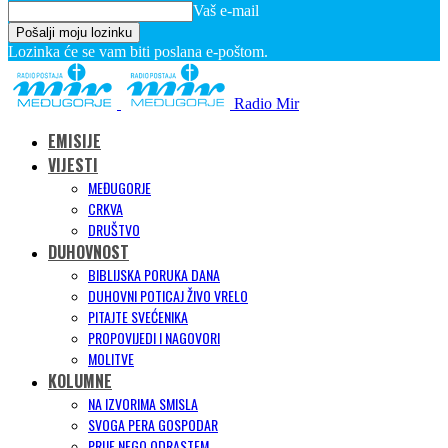
Vaš e-mail
Lozinka će se vam biti poslana e-poštom.
Radio Mir
EMISIJE
VIJESTI
MEĐUGORJE
CRKVA
DRUŠTVO
DUHOVNOST
BIBLIJSKA PORUKA DANA
DUHOVNI POTICAJ ŽIVO VRELO
PITAJTE SVEĆENIKA
PROPOVIJEDI I NAGOVORI
MOLITVE
KOLUMNE
NA IZVORIMA SMISLA
SVOGA PERA GOSPODAR
PRIJE NEGO ODRASTEM