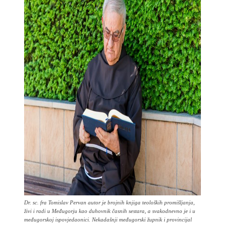
Dr. sc. fra Tomislav Pervan autor je brojnih knjiga teoloških promišljanja,
živi i radi u Međugorju kao duhovnik časnih sestara, a svakodnevno je i u
međugorskoj ispovjedaonici. Nekadašnji međugorski župnik i provincijal