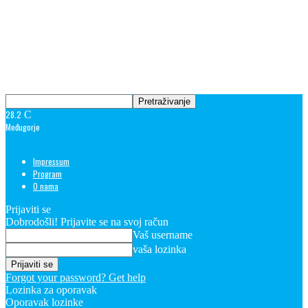
28.2
C
Međugorje
Impressum
Program
O nama
Prijaviti se
Dobrodošli! Prijavite se na svoj račun
Vaš username
vaša lozinka
Forgot your password? Get help
Lozinka za oporavak
Oporavak lozinke