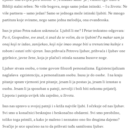
Bibliji stalni refren: Ne više bogova, nego samo jedan istinski. – I u životu: Ne
više partnera – samo jedan! Samo se jednoga može istinski ljubiti. Ne mnogo
partitura koje sviramo, nego samo jedna melodija, ona evanđeoska.
Isus je pitao Petra nakon uskrsnuća: Ljubiš li me? I Petar trokratno odgovara
:
Pa ti, Gospodine, sve znaš, ti znaš da te volim, da te ljubim! Pa makar sam ja
onaj koji te izdao, zanijekao, koji nije imao snage biti u trenutcima kušnje s
tobom i ostati tebi vjeran.
Isus prihvaća Petrovu ljubav, prihvaća i ljubav one
grješnice, javne žene, koja je plačući otirala suzama Isusove noge.
Ljubav stvara osobu, o tome govore filozofi personalizma. Egzistencijalizam
naglašava egzistenciju, a personalizam osobu. Isusu je do osobe. I na kraju
pitanje spram vjernosti jest pitanje, jesam li ja postao ja, jesam li izrastao u
osobu. Jesam li ja sposoban u patnji, nevolji i boli biti nekomu prijatelj.
Ljepota i patnja uvijek idu zajedno, u životu.
Isus nas upravo u svojoj patnji i s križa najviše ljubi. I očekuje od nas ljubav.
Svi smo u konačnici beskrajno i beskonačno obdareni. Svi smo preobilno,
toliko toga primili, a kako je maleno i neznatno ono što drugima dajemo?
Svačije je srce upućeno na to da prihvati tuđu samilosnu ljubav.