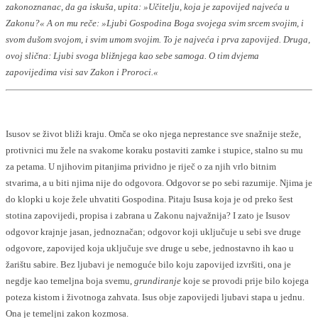
zakonoznanac, da ga iskuša, upita: »Učitelju, koja je zapovijed najveća u
Zakonu?« A on mu reče: »Ljubi Gospodina Boga svojega svim srcem svojim, i
svom dušom svojom, i svim umom svojim. To je najveća i prva zapovijed. Druga,
ovoj slična: Ljubi svoga bližnjega kao sebe samoga. O tim dvjema
zapovijedima visi sav Zakon i Proroci.«
Isusov se život bliži kraju. Omča se oko njega neprestance sve snažnije steže,
protivnici mu žele na svakome koraku postaviti zamke i stupice, stalno su mu
za petama. U njihovim pitanjima prividno je riječ o za njih vrlo bitnim
stvarima, a u biti njima nije do odgovora. Odgovor se po sebi razumije. Njima je
do klopki u koje žele uhvatiti Gospodina. Pitaju Isusa koja je od preko šest
stotina zapovijedi, propisa i zabrana u Zakonu najvažnija? I zato je Isusov
odgovor krajnje jasan, jednoznačan; odgovor koji uključuje u sebi sve druge
odgovore, zapovijed koja uključuje sve druge u sebe, jednostavno ih kao u
žarištu sabire. Bez ljubavi je nemoguće bilo koju zapovijed izvršiti, ona je
negdje kao temeljna boja svemu,
grundiranje
koje se provodi prije bilo kojega
poteza kistom i životnoga zahvata. Isus obje zapovijedi ljubavi stapa u jednu.
Ona je temeljni zakon kozmosa.