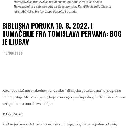
Hercegovačke franjevačke provincije najplodniji je teološki pisac u
Hercegovini, a godinama piše za Naša ognjišta, Katolički tjednik, Glasnik
mira, MOVIS te brojne druge časopise i portale.
BIBLIJSKA PORUKA 19. 8. 2022. I
TUMAČENJE FRA TOMISLAVA PERVANA: BOG
JE LJUBAV
19/08/2022
Facebook
Twitter
Kroz rado slušanu svakodnevnu rubriku ”Biblijska poruka dana” u programu
Radiopostaje Mir Međugorje, kojom mnogi započinju dan, fra Tomislav Pervan
već godinama tumači evanđelje.
Mt 22, 34-40
Kad su farizeji čuli kako Isus ušutka saduceje, okupiše se, a jedan od njih,