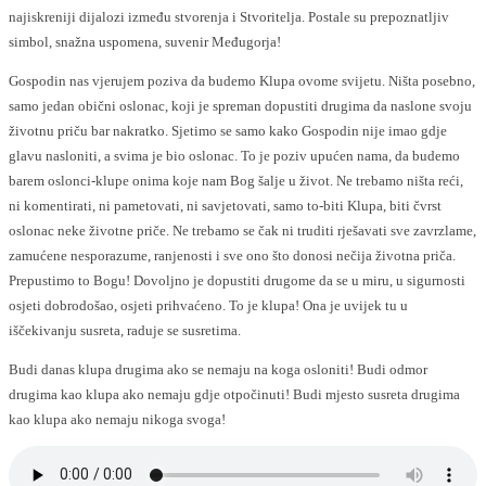
najiskreniji dijalozi između stvorenja i Stvoritelja. Postale su prepoznatljiv
simbol, snažna uspomena, suvenir Međugorja!
Gospodin nas vjerujem poziva da budemo Klupa ovome svijetu. Ništa posebno,
samo jedan obični oslonac, koji je spreman dopustiti drugima da naslone svoju
životnu priču bar nakratko. Sjetimo se samo kako Gospodin nije imao gdje
glavu nasloniti, a svima je bio oslonac. To je poziv upućen nama, da budemo
barem oslonci-klupe onima koje nam Bog šalje u život. Ne trebamo ništa reći,
ni komentirati, ni pametovati, ni savjetovati, samo to-biti Klupa, biti čvrst
oslonac neke životne priče. Ne trebamo se čak ni truditi rješavati sve zavrzlame,
zamućene nesporazume, ranjenosti i sve ono što donosi nečija životna priča.
Prepustimo to Bogu! Dovoljno je dopustiti drugome da se u miru, u sigurnosti
osjeti dobrodošao, osjeti prihvaćeno. To je klupa! Ona je uvijek tu u
iščekivanju susreta, raduje se susretima.
Budi danas klupa drugima ako se nemaju na koga osloniti! Budi odmor
drugima kao klupa ako nemaju gdje otpočinuti! Budi mjesto susreta drugima
kao klupa ako nemaju nikoga svoga!