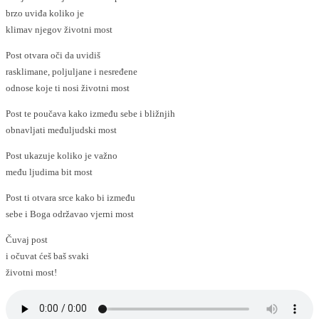
brzo uviđa koliko je
klimav njegov životni most
Post otvara oči da uvidiš
rasklimane, poljuljane i nesređene
odnose koje ti nosi životni most
Post te poučava kako između sebe i bližnjih
obnavljati međuljudski most
Post ukazuje koliko je važno
među ljudima bit most
Post ti otvara srce kako bi između
sebe i Boga održavao vjerni most
Čuvaj post
i očuvat ćeš baš svaki
životni most!