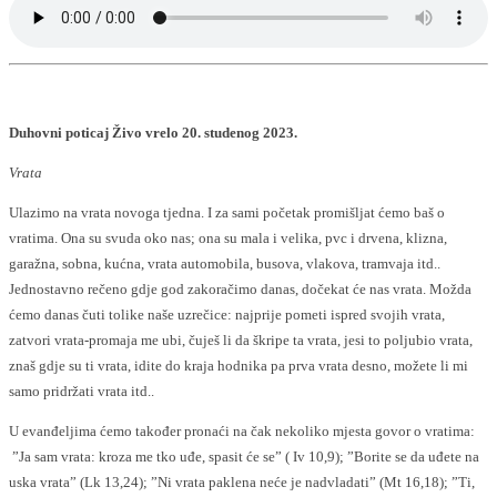
Duhovni poticaj Živo vrelo 20. studenog 2023.
Vrata
Ulazimo na vrata novoga tjedna. I za sami početak promišljat ćemo baš o
vratima. Ona su svuda oko nas; ona su mala i velika, pvc i drvena, klizna,
garažna, sobna, kućna, vrata automobila, busova, vlakova, tramvaja itd..
Jednostavno rečeno gdje god zakoračimo danas, dočekat će nas vrata. Možda
ćemo danas čuti tolike naše uzrečice: najprije pometi ispred svojih vrata,
zatvori vrata-promaja me ubi, čuješ li da škripe ta vrata, jesi to poljubio vrata,
znaš gdje su ti vrata, idite do kraja hodnika pa prva vrata desno, možete li mi
samo pridržati vrata itd..
U evanđeljima ćemo također pronaći na čak nekoliko mjesta govor o vratima:
”Ja sam vrata: kroza me tko uđe, spasit će se” ( Iv 10,9); ”Borite se da uđete na
uska vrata” (Lk 13,24); ”Ni vrata paklena neće je nadvladati” (Mt 16,18); ”Ti,