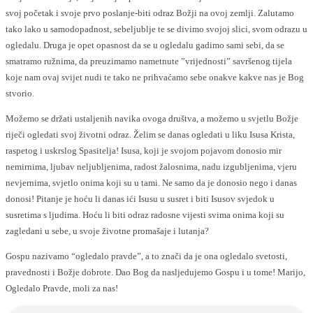
svoj početak i svoje prvo poslanje-biti odraz Božji na ovoj zemlji. Zalutamo
tako lako u samodopadnost, sebeljublje te se divimo svojoj slici, svom odrazu u
ogledalu. Druga je opet opasnost da se u ogledalu gadimo sami sebi, da se
smatramo ružnima, da preuzimamo nametnute ”vrijednosti” savršenog tijela
koje nam ovaj svijet nudi te tako ne prihvaćamo sebe onakve kakve nas je Bog
stvorio.
Možemo se držati ustaljenih navika ovoga društva, a možemo u svjetlu Božje
riječi ogledati svoj životni odraz. Želim se danas ogledati u liku Isusa Krista,
raspetog i uskrslog Spasitelja! Isusa, koji je svojom pojavom donosio mir
nemirnima, ljubav neljubljenima, radost žalosnima, nadu izgubljenima, vjeru
nevjernima, svjetlo onima koji su u tami. Ne samo da je donosio nego i danas
donosi! Pitanje je hoću li danas ići Isusu u susret i biti Isusov svjedok u
susretima s ljudima. Hoću li biti odraz radosne vijesti svima onima koji su
zagledani u sebe, u svoje životne promašaje i lutanja?
Gospu nazivamo “ogledalo pravde”, a to znači da je ona ogledalo svetosti,
pravednosti i Božje dobrote. Dao Bog da nasljedujemo Gospu i u tome! Marijo,
Ogledalo Pravde, moli za nas!