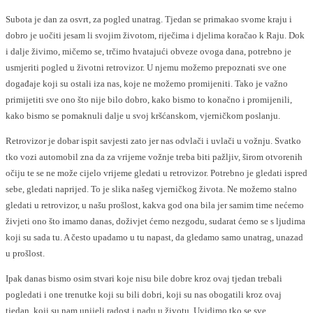
Subota je dan za osvrt, za pogled unatrag. Tjedan se primakao svome kraju i
dobro je uočiti jesam li svojim životom, riječima i djelima koračao k Raju. Dok
i dalje živimo, mičemo se, trčimo hvatajući obveze ovoga dana, potrebno je
usmjeriti pogled u životni retrovizor. U njemu možemo prepoznati sve one
događaje koji su ostali iza nas, koje ne možemo promijeniti. Tako je važno
primijetiti sve ono što nije bilo dobro, kako bismo to konačno i promijenili,
kako bismo se pomaknuli dalje u svoj kršćanskom, vjerničkom poslanju.
Retrovizor je dobar ispit savjesti zato jer nas odvlači i uvlači u vožnju. Svatko
tko vozi automobil zna da za vrijeme vožnje treba biti pažljiv, širom otvorenih
očiju te se ne može cijelo vrijeme gledati u retrovizor. Potrebno je gledati ispred
sebe, gledati naprijed. To je slika našeg vjerničkog života. Ne možemo stalno
gledati u retrovizor, u našu prošlost, kakva god ona bila jer samim time nećemo
živjeti ono što imamo danas, doživjet ćemo nezgodu, sudarat ćemo se s ljudima
koji su sada tu. A često upadamo u tu napast, da gledamo samo unatrag, unazad
u prošlost.
Ipak danas bismo osim stvari koje nisu bile dobre kroz ovaj tjedan trebali
pogledati i one trenutke koji su bili dobri, koji su nas obogatili kroz ovaj
tjedan, koji su nam unijeli radost i nadu u životu. Uvidimo tko se sve