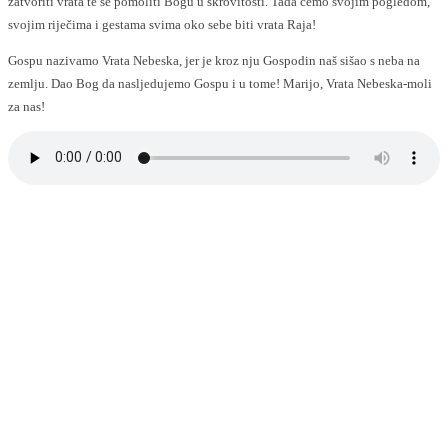
zatvoriti vrata te se pomoliti Bogu u skrovitosti. Tada ćemo svojim pogledom,
svojim riječima i gestama svima oko sebe biti vrata Raja!
Gospu nazivamo Vrata Nebeska, jer je kroz nju Gospodin naš sišao s neba na
zemlju. Dao Bog da nasljedujemo Gospu i u tome! Marijo, Vrata Nebeska-moli
za nas!