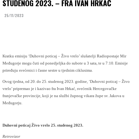
STUDENOG 2023. – FRA IVAN HRKAĆ
25/11/2023
Facebook
Twitter
Kratku emisiju ‘Duhovni poticaj – Živo vrelo’ slušatelji Radiopostaje Mir
Međugorje mogu čuti od ponedjeljka do subote u 3 sata, te u 7:10. Emisije
priređuju svećenici i časne sestre u tjednim ciklusima.
Ovog tjedna, od 20. do 25. studenog 2023. godine, ‘Duhovni poticaj – Živo
vrelo’ pripremao je i kazivao fra Ivan Hrkać, svećenik Hercegovačke
franjevačke provincije, koji je na službi župnog vikara župe sv. Jakova u
Međugorju.
Duhovni poticaj Živo vrelo 25. studenog 2023.
Retrovizor