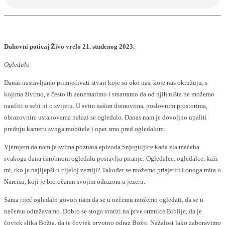
Duhovni poticaj Živo vrelo 21. studenog 2023.
Ogledalo
Danas nastavljamo primjećivati stvari koje su oko nas, koje nas okružuju, s
kojima živimo, a često ih zanemarimo i smatramo da od njih ništa ne možemo
naučiti o sebi ni o svijetu. U svim našim domovima, poslovnim prostorima,
obrazovnim ustanovama nalazi se ogledalo. Danas nam je dovoljno upaliti
prednju kameru svoga mobitela i opet smo pred ogledalom.
Vjerujem da nam je svima poznata epizoda Snjeguljice kada zla maćeha
svakoga dana čarobnom ogledalu postavlja pitanje: Ogledalce, ogledalce, kaži
mi, tko je najljepši u cijeloj zemlji? Također se možemo prisjetiti i onoga mita o
Narcisu, koji je bio očaran svojim odrazom u jezeru.
Sama riječ ogledalo govori nam da se u nečemu možemo ogledati, da se u
nečemu odražavamo. Dobro se stoga vratiti na prve stranice Biblije, da je
čovjek slika Božja, da je čovjek prvotno odraz Božji. Nažalost lako zaboravimo