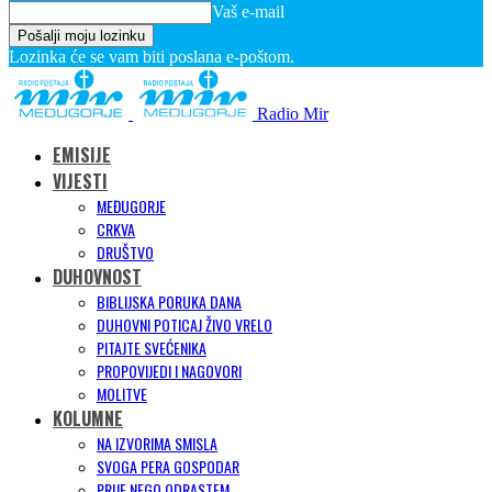
Vaš e-mail
Lozinka će se vam biti poslana e-poštom.
Radio Mir
EMISIJE
VIJESTI
MEĐUGORJE
CRKVA
DRUŠTVO
DUHOVNOST
BIBLIJSKA PORUKA DANA
DUHOVNI POTICAJ ŽIVO VRELO
PITAJTE SVEĆENIKA
PROPOVIJEDI I NAGOVORI
MOLITVE
KOLUMNE
NA IZVORIMA SMISLA
SVOGA PERA GOSPODAR
PRIJE NEGO ODRASTEM