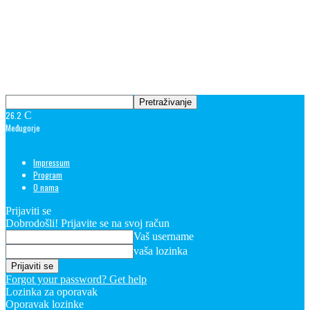
26.2
C
Međugorje
Impressum
Program
O nama
Prijaviti se
Dobrodošli! Prijavite se na svoj račun
Vaš username
vaša lozinka
Forgot your password? Get help
Lozinka za oporavak
Oporavak lozinke