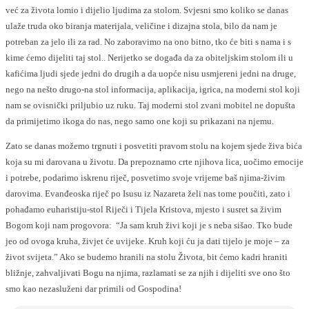
već za života lomio i dijelio ljudima za stolom. Svjesni smo koliko se danas
ulaže truda oko biranja materijala, veličine i dizajna stola, bilo da nam je
potreban za jelo ili za rad. No zaboravimo na ono bitno, tko će biti s nama i s
kime ćemo dijeliti taj stol.. Nerijetko se događa da za obiteljskim stolom ili u
kafićima ljudi sjede jedni do drugih a da uopće nisu usmjereni jedni na druge,
nego na nešto drugo-na stol informacija, aplikacija, igrica, na moderni stol koji
nam se ovisnički priljubio uz ruku. Taj moderni stol zvani mobitel ne dopušta
da primijetimo ikoga do nas, nego samo one koji su prikazani na njemu.
Zato se danas možemo trgnuti i posvetiti pravom stolu na kojem sjede živa bića
koja su mi darovana u životu. Da prepoznamo crte njihova lica, uočimo emocije
i potrebe, podarimo iskrenu riječ, posvetimo svoje vrijeme baš njima-živim
darovima. Evanđeoska riječ po Isusu iz Nazareta želi nas tome poučiti, zato i
pohađamo euharistiju-stol Riječi i Tijela Kristova, mjesto i susret sa živim
Bogom koji nam progovora: “Ja sam kruh živi koji je s neba sišao. Tko bude
jeo od ovoga kruha, živjet će uvijeke. Kruh koji ću ja dati tijelo je moje – za
život svijeta.” Ako se budemo hranili na stolu Života, bit ćemo kadri hraniti
bližnje, zahvaljivati Bogu na njima, razlamati se za njih i dijeliti sve ono što
smo kao nezasluženi dar primili od Gospodina!