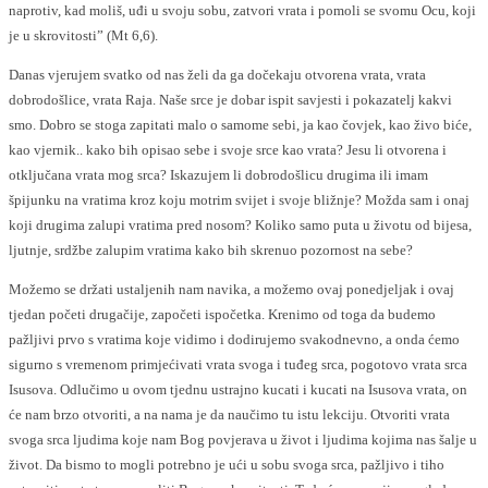
naprotiv, kad moliš, uđi u svoju sobu, zatvori vrata i pomoli se svomu Ocu, koji
je u skrovitosti” (Mt 6,6).
Danas vjerujem svatko od nas želi da ga dočekaju otvorena vrata, vrata
dobrodošlice, vrata Raja. Naše srce je dobar ispit savjesti i pokazatelj kakvi
smo. Dobro se stoga zapitati malo o samome sebi, ja kao čovjek, kao živo biće,
kao vjernik.. kako bih opisao sebe i svoje srce kao vrata? Jesu li otvorena i
otključana vrata mog srca? Iskazujem li dobrodošlicu drugima ili imam
špijunku na vratima kroz koju motrim svijet i svoje bližnje? Možda sam i onaj
koji drugima zalupi vratima pred nosom? Koliko samo puta u životu od bijesa,
ljutnje, srdžbe zalupim vratima kako bih skrenuo pozornost na sebe?
Možemo se držati ustaljenih nam navika, a možemo ovaj ponedjeljak i ovaj
tjedan početi drugačije, započeti ispočetka. Krenimo od toga da budemo
pažljivi prvo s vratima koje vidimo i dodirujemo svakodnevno, a onda ćemo
sigurno s vremenom primjećivati vrata svoga i tuđeg srca, pogotovo vrata srca
Isusova. Odlučimo u ovom tjednu ustrajno kucati i kucati na Isusova vrata, on
će nam brzo otvoriti, a na nama je da naučimo tu istu lekciju. Otvoriti vrata
svoga srca ljudima koje nam Bog povjerava u život i ljudima kojima nas šalje u
život. Da bismo to mogli potrebno je ući u sobu svoga srca, pažljivo i tiho