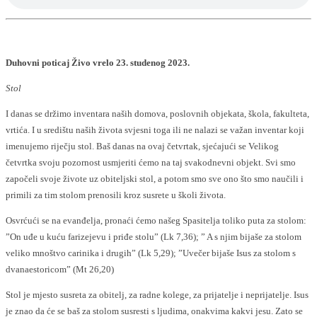
Duhovni poticaj Živo vrelo 23. studenog 2023.
Stol
I danas se držimo inventara naših domova, poslovnih objekata, škola, fakulteta,
vrtića. I u središtu naših života svjesni toga ili ne nalazi se važan inventar koji
imenujemo riječju stol. Baš danas na ovaj četvrtak, sjećajući se Velikog
četvrtka svoju pozornost usmjeriti ćemo na taj svakodnevni objekt. Svi smo
započeli svoje živote uz obiteljski stol, a potom smo sve ono što smo naučili i
primili za tim stolom prenosili kroz susrete u školi života.
Osvrćući se na evanđelja, pronaći ćemo našeg Spasitelja toliko puta za stolom:
”On uđe u kuću farizejevu i priđe stolu” (Lk 7,36); ” A s njim bijaše za stolom
veliko mnoštvo carinika i drugih” (Lk 5,29); ”Uvečer bijaše Isus za stolom s
dvanaestoricom” (Mt 26,20)
Stol je mjesto susreta za obitelj, za radne kolege, za prijatelje i neprijatelje. Isus
je znao da će se baš za stolom susresti s ljudima, onakvima kakvi jesu. Zato se