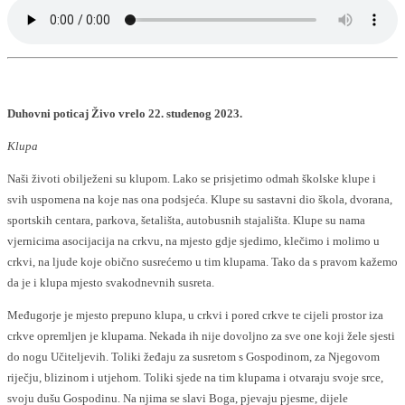
Duhovni poticaj Živo vrelo 22. studenog 2023.
Klupa
Naši životi obilježeni su klupom. Lako se prisjetimo odmah školske klupe i
svih uspomena na koje nas ona podsjeća. Klupe su sastavni dio škola, dvorana,
sportskih centara, parkova, šetališta, autobusnih stajališta. Klupe su nama
vjernicima asocijacija na crkvu, na mjesto gdje sjedimo, klečimo i molimo u
crkvi, na ljude koje obično susrećemo u tim klupama. Tako da s pravom kažemo
da je i klupa mjesto svakodnevnih susreta.
Međugorje je mjesto prepuno klupa, u crkvi i pored crkve te cijeli prostor iza
crkve opremljen je klupama. Nekada ih nije dovoljno za sve one koji žele sjesti
do nogu Učiteljevih. Toliki žeđaju za susretom s Gospodinom, za Njegovom
riječju, blizinom i utjehom. Toliki sjede na tim klupama i otvaraju svoje srce,
svoju dušu Gospodinu. Na njima se slavi Boga, pjevaju pjesme, dijele