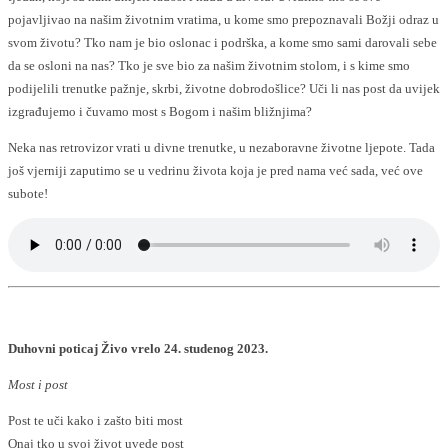
pojavljivao na našim životnim vratima, u kome smo prepoznavali Božji odraz u
svom životu? Tko nam je bio oslonac i podrška, a kome smo sami darovali sebe
da se osloni na nas? Tko je sve bio za našim životnim stolom, i s kime smo
podijelili trenutke pažnje, skrbi, životne dobrodošlice? Uči li nas post da uvijek
izgrađujemo i čuvamo most s Bogom i našim bližnjima?
Neka nas retrovizor vrati u divne trenutke, u nezaboravne životne ljepote. Tada
još vjerniji zaputimo se u vedrinu života koja je pred nama već sada, već ove
subote!
Duhovni poticaj Živo vrelo 24. studenog 2023.
Most i post
Post te uči kako i zašto biti most
Onaj tko u svoj život uvede post