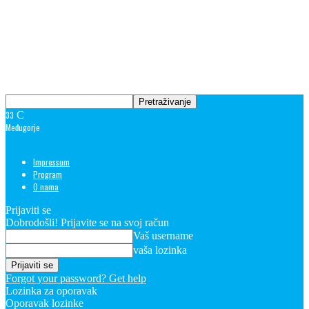
33
C
Međugorje
Impressum
Program
O nama
Prijaviti se
Dobrodošli! Prijavite se na svoj račun
Vaš username
vaša lozinka
Forgot your password? Get help
Lozinka za oporavak
Oporavak lozinke