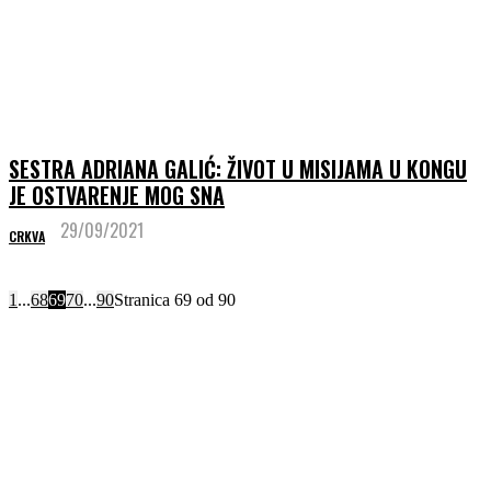
SESTRA ADRIANA GALIĆ: ŽIVOT U MISIJAMA U KONGU
JE OSTVARENJE MOG SNA
29/09/2021
CRKVA
1
...
68
69
70
...
90
Stranica 69 od 90
GOSPINA PORUKA