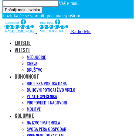
Vaš e-mail
Lozinka će se vam biti poslana e-poštom.
Radio Mir
EMISIJE
VIJESTI
MEĐUGORJE
CRKVA
DRUŠTVO
DUHOVNOST
BIBLIJSKA PORUKA DANA
DUHOVNI POTICAJ ŽIVO VRELO
PITAJTE SVEĆENIKA
PROPOVIJEDI I NAGOVORI
MOLITVE
KOLUMNE
NA IZVORIMA SMISLA
SVOGA PERA GOSPODAR
PRIJE NEGO ODRASTEM