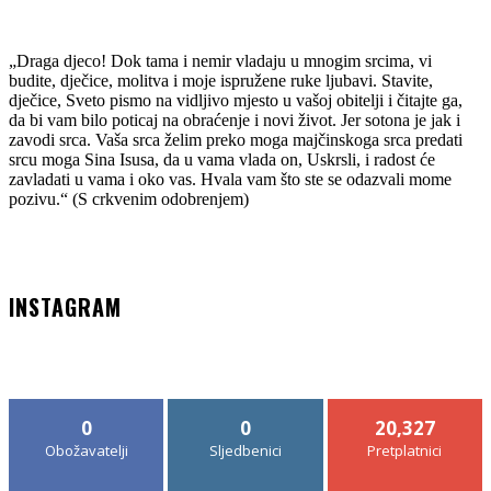
25. SRPNJA 2026.
„Draga djeco! Dok tama i nemir vladaju u mnogim srcima, vi
budite, dječice, molitva i moje ispružene ruke ljubavi. Stavite,
dječice, Sveto pismo na vidljivo mjesto u vašoj obitelji i čitajte ga,
da bi vam bilo poticaj na obraćenje i novi život. Jer sotona je jak i
zavodi srca. Vaša srca želim preko moga majčinskoga srca predati
srcu moga Sina Isusa, da u vama vlada on, Uskrsli, i radost će
zavladati u vama i oko vas. Hvala vam što ste se odazvali mome
pozivu.“ (S crkvenim odobrenjem)
INSTAGRAM
0
0
20,327
Obožavatelji
Sljedbenici
Pretplatnici