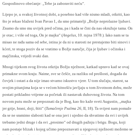
Gospodinovo obećanje: „Tebe ja zaboraviti neću“.
Lijepo je, u svakoj životnoj dobi, a posebno kad više nismo mladi, otkriti, kao
što je rekao blaženi Ivan Pavao I., da smo primatelji „Božje neprolazne ljubavi.
Znamo da smo mu uvijek pred očima, pa i kada se čini da nas okružuje tama. On
je otac; i više od toga, On je majka“ (
Angelus
, 10. rujna 1978.). Iako nam se ta
misao ne rađa sama od sebe, istina je da ni u starosti ne prestajemo biti sinovi i
kćeri, te stoga poziv da se vratimo u Božje naručje, čija je ljubav i očinska i
majčinska, vrijedi svaki dan.
Mnogi tijekom svog života otkriju Božju nježnost, katkad upravo kad se ovaj
primakne svom kraju. Naime, sve se češće, za razliku od prošlosti, događa da
čovjek i ostari a da nije imao stvarno iskustvo vjere. U tom slučaju, starost, sa
svojim pitanjima koja se s većom hitnošću javljaju u tom životnom dobu, može
postati prikladno vrijeme za početak ili nastavak duhovnog života. Na tom
novom putu može se prepoznati da je Bog, kao što kaže sveti Augustin, „majka
jer grije, hrani, doji, štiti“ (
Tumačenje Psalma 26
, II, 18). Ta svijest nam pomaže
da se ne sramimo slabosti kad se ona javi i ujedno da shvatimo da svi i uvijek
trebamo jedni druge i da svi „prosimo“ od drugih pažnju i brigu. Bogu, koji
nam postaje blizak i kojeg učimo prepoznavati u njegovoj nježnosti možemo se