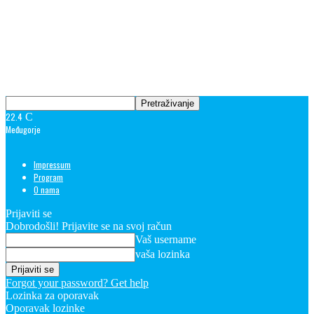
22.4
C
Međugorje
Impressum
Program
O nama
Prijaviti se
Dobrodošli! Prijavite se na svoj račun
Vaš username
vaša lozinka
Forgot your password? Get help
Lozinka za oporavak
Oporavak lozinke