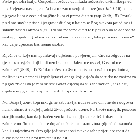
Preko proroka Izaije, Gospodin obećava da nikada neće zaboraviti nikoga od
nas. Uvjerava nas da je naša lica urezao u svoje dlanove (usp.
Iz
49, 16) i da je
njegova ljubav veća od majčine ljubavi prema djetetu (usp.
Iz
49, 15). Prorok
pred nas stavlja prisan i jezgrovit dijalog u kojem se Bog svakom pojedincu i
samom narodu obraća s „ti“. I danas možemo čitati te riječi kao da se odnose na
svakog pojedinog od nas i svaki od nas može čuti to „Tebe ja zaboraviti neću“
kao da je upućeno baš njemu osobno.
Riječi su to koje nas ispunjavaju utjehom i povjerenjem. One su odgovor na
tjeskoban osjećaj koji budi nemir u srcu: „Jahve me ostavi, Gospod me
zaboravi“ (
Iz
49, 14). Koliko je često u Svetom pismu, posebno u psalmima,
molitva izraz nemoći i izgubljenosti onoga koji osjeća da se nitko ne zanima za
njegov život i da je zanemaren! Bolan osjećaj da su zaboravljeni, nažalost,
dijele mnogi, a među njima i veliki broj starijih osoba.
No, Božja ljubav, koja nikoga ne zaboravlja, nudi se kao čin pravde i odgovor
na anonimnost u kojoj ljudski život prečesto utone. Na živote mnogih, posebno
starijih osoba, kao da je bačen veo koji zamagljuje crte licâ i obavija ih
zaboravom. To je ono što se događa u kućama i stanovima gdje vlada samoća,
kao i u mjestima za skrb gdje jedinstvenosti svake osobe prijeti opasnost da
bude svedena na broj kreveta ili bolest.