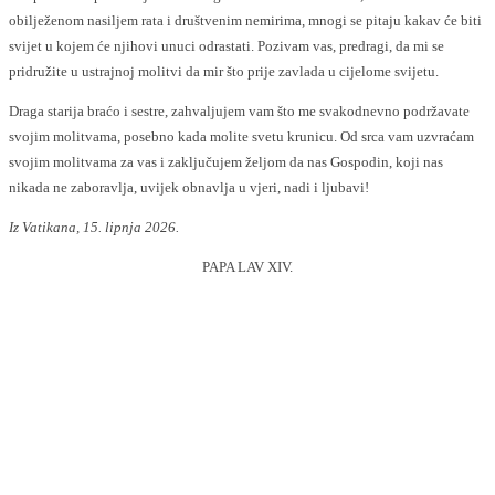
obilježenom nasiljem rata i društvenim nemirima, mnogi se pitaju kakav će biti
svijet u kojem će njihovi unuci odrastati. Pozivam vas, predragi, da mi se
pridružite u ustrajnoj molitvi da mir što prije zavlada u cijelome svijetu.
Draga starija braćo i sestre, zahvaljujem vam što me svakodnevno podržavate
svojim molitvama, posebno kada molite svetu krunicu. Od srca vam uzvraćam
svojim molitvama za vas i zaključujem željom da nas Gospodin, koji nas
nikada ne zaboravlja, uvijek obnavlja u vjeri, nadi i ljubavi!
Iz Vatikana, 15. lipnja 2026.
PAPA LAV XIV.