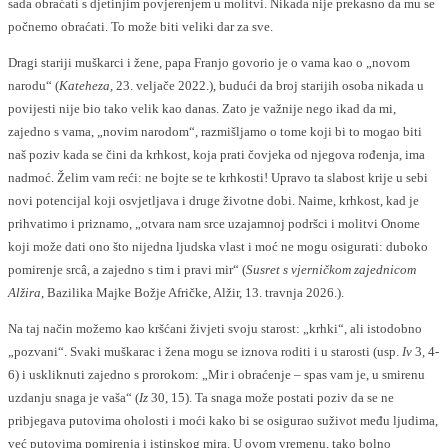
sada obraćati s djetinjim povjerenjem u molitvi. Nikada nije prekasno da mu se
počnemo obraćati. To može biti veliki dar za sve.
Dragi stariji muškarci i žene, papa Franjo govorio je o vama kao o „novom
narodu“ (
Kateheza
, 23. veljače 2022.), budući da broj starijih osoba nikada u
povijesti nije bio tako velik kao danas. Zato je važnije nego ikad da mi,
zajedno s vama, „novim narodom“, razmišljamo o tome koji bi to mogao biti
naš poziv kada se čini da krhkost, koja prati čovjeka od njegova rođenja, ima
nadmoć. Želim vam reći: ne bojte se te krhkosti! Upravo ta slabost krije u sebi
novi potencijal koji osvjetljava i druge životne dobi. Naime, krhkost, kad je
prihvatimo i priznamo, „otvara nam srce uzajamnoj podršci i molitvi Onome
koji može dati ono što nijedna ljudska vlast i moć ne mogu osigurati: duboko
pomirenje srcâ, a zajedno s tim i pravi mir“ (
Susret s vjerničkom zajednicom
Alžira
, Bazilika Majke Božje Afričke, Alžir, 13. travnja 2026.).
Na taj način možemo kao kršćani živjeti svoju starost: „krhki“, ali istodobno
„pozvani“. Svaki muškarac i žena mogu se iznova roditi i u starosti (usp.
Iv
3, 4-
6) i uskliknuti zajedno s prorokom: „Mir i obraćenje – spas vam je, u smirenu
uzdanju snaga je vaša“ (
Iz
30, 15). Ta snaga može postati poziv da se ne
pribjegava putovima oholosti i moći kako bi se osigurao suživot među ljudima,
već putovima pomirenja i istinskog mira. U ovom vremenu, tako bolno