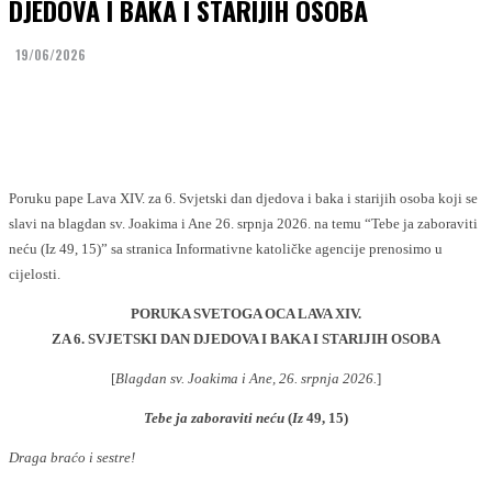
DJEDOVA I BAKA I STARIJIH OSOBA
19/06/2026
Facebook
Twitter
Poruku pape Lava XIV. za 6. Svjetski dan djedova i baka i starijih osoba koji se
slavi na blagdan sv. Joakima i Ane 26. srpnja 2026. na temu “Tebe ja zaboraviti
neću (Iz 49, 15)” sa stranica Informativne katoličke agencije prenosimo u
cijelosti.
PORUKA SVETOGA OCA LAVA XIV.
ZA 6. SVJETSKI DAN DJEDOVA I BAKA I STARIJIH OSOBA
[
Blagdan sv. Joakima i Ane, 26. srpnja 2026.
]
Tebe ja zaboraviti neću
(
Iz
49, 15)
Draga braćo i sestre!