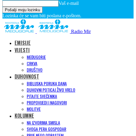
Vaš e-mail
Lozinka će se vam biti poslana e-poštom.
Radio Mir
EMISIJE
VIJESTI
MEĐUGORJE
CRKVA
DRUŠTVO
DUHOVNOST
BIBLIJSKA PORUKA DANA
DUHOVNI POTICAJ ŽIVO VRELO
PITAJTE SVEĆENIKA
PROPOVIJEDI I NAGOVORI
MOLITVE
KOLUMNE
NA IZVORIMA SMISLA
SVOGA PERA GOSPODAR
PRIJE NEGO ODRASTEM