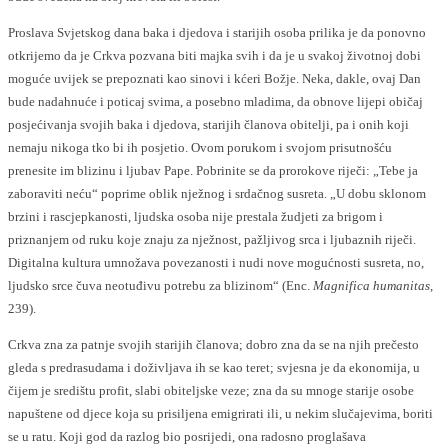
Proslava Svjetskog dana baka i djedova i starijih osoba prilika je da ponovno
otkrijemo da je Crkva pozvana biti majka svih i da je u svakoj životnoj dobi
moguće uvijek se prepoznati kao sinovi i kćeri Božje. Neka, dakle, ovaj Dan
bude nadahnuće i poticaj svima, a posebno mladima, da obnove lijepi običaj
posjećivanja svojih baka i djedova, starijih članova obitelji, pa i onih koji
nemaju nikoga tko bi ih posjetio. Ovom porukom i svojom prisutnošću
prenesite im blizinu i ljubav Pape. Pobrinite se da prorokove riječi: „Tebe ja
zaboraviti neću“ poprime oblik nježnog i srdačnog susreta. „U dobu sklonom
brzini i rascjepkanosti, ljudska osoba nije prestala žudjeti za brigom i
priznanjem od ruku koje znaju za nježnost, pažljivog srca i ljubaznih riječi.
Digitalna kultura umnožava povezanosti i nudi nove mogućnosti susreta, no,
ljudsko srce čuva neotuđivu potrebu za blizinom“ (Enc.
Magnifica humanitas
,
239).
Crkva zna za patnje svojih starijih članova; dobro zna da se na njih prečesto
gleda s predrasudama i doživljava ih se kao teret; svjesna je da ekonomija, u
čijem je središtu profit, slabi obiteljske veze; zna da su mnoge starije osobe
napuštene od djece koja su prisiljena emigrirati ili, u nekim slučajevima, boriti
se u ratu. Koji god da razlog bio posrijedi, ona radosno proglašava