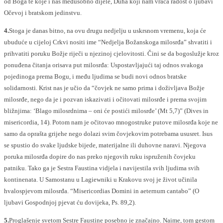
od Boga te koje i nas međusobno dijele, Duha koji nam vraća radost o ljubavi
Očevoj i bratskom jedinstvu.
4.
Stoga je danas bitno, na ovu drugu nedjelju u uskrsnom vremenu, koja će
ubuduće u cijeloj Crkvi nositi ime “Nedjelja Božanskoga milosrđa” shvatiti i
prihvatiti poruku Božje riječi u njezinoj cjelovitosti. Čini se da bogoslužje kroz
ponuđena čitanja orisava put milosrđa: Uspostavljajući taj odnos svakoga
pojedinoga prema Bogu, i među ljudima se budi novi odnos bratske
solidarnosti. Krist nas je učio da “čovjek ne samo prima i doživljava Božje
milosrđe, nego da je i pozvan iskazivati i očitovati milosrđe i prema svojim
bližnjima: ‘Blago milosrdnima – oni će postići milosrđe’ (Mt 5,7)” (Dives in
misericordia, 14). Potom nam je očitovao mnogostruke putove milosrđa koje ne
samo da oprašta grijehe nego dolazi svim čovjekovim potrebama ususret. Isus
se spustio do svake ljudske bijede, materijalne ili duhovne naravi. Njegova
poruka milosrđa dopire do nas preko njegovih ruku ispruženih čovjeku
patniku. Tako ga je Sestra Faustina vidjela i navijestila svih ljudima svih
kontinenata. U Samostanu u Lagiewniki u Krakovu svoj je život učinila
hvalospjevom milosrđa. “Misericordias Domini in aeternum cantabo” (O
ljubavi Gospodnjoj pjevat ću dovijeka, Ps. 89,2).
5.
Proglašenje svetom Sestre Faustine posebno je značajno. Naime, tom gestom