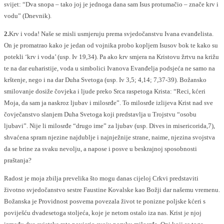
svijet: “Dva snopa – tako joj je jednoga dana sam Isus protumačio – znače krv i
vodu” (Dnevnik).
2.
Krv i voda! Naše se misli usmjeruju prema svjedočanstvu Ivana evanđelista.
On je promatrao kako je jedan od vojnika probo kopljem Isusov bok te kako su
potekli ‘krv i voda’ (usp. Iv 19,34). Pa ako krv smjera na Kristovu žrtvu na križu
te na dar euharistije, voda u simbolici Ivanova Evanđelja podsjeća ne samo na
krštenje, nego i na dar Duha Svetoga (usp. Iv 3,5; 4,14; 7,37-39). Božansko
smilovanje dosiže čovjeka i ljude preko Srca raspetoga Krista: “Reci, kćeri
Moja, da sam ja naskroz ljubav i milosrđe”. To milosrđe izlijeva Krist nad sve
čovječanstvo slanjem Duha Svetoga koji predstavlja u Trojstvu “osobu
ljubavi”. Nije li milosrđe “drugo ime” za ljubav (usp. Dives in misericorida,7),
shvaćena spram njezine najdublje i najnježnije strane, naime, njezina svojstva
da se brine za svaku nevolju, a napose i posve u beskrajnoj sposobnosti
praštanja?
Radost je moja zbilja prevelika što mogu danas cijeloj Crkvi predstaviti
životno svjedočanstvo sestre Faustine Kovalske kao Božji dar našemu vremenu.
Božanska je Providnost posvema povezala život te ponizne poljske kćeri s
poviješću dvadesetoga stoljeća, koje je netom ostalo iza nas. Krist je njoj