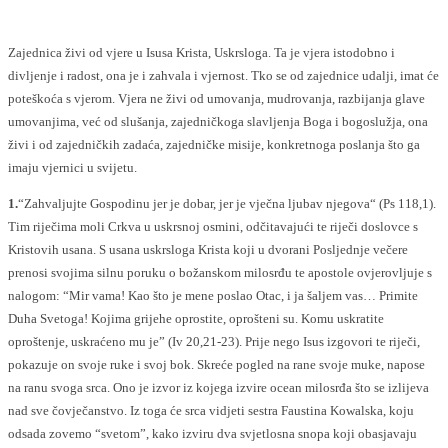
Zajednica živi od vjere u Isusa Krista, Uskrsloga. Ta je vjera istodobno i
divljenje i radost, ona je i zahvala i vjernost. Tko se od zajednice udalji, imat će
poteškoća s vjerom. Vjera ne živi od umovanja, mudrovanja, razbijanja glave
umovanjima, već od slušanja, zajedničkoga slavljenja Boga i bogoslužja, ona
živi i od zajedničkih zadaća, zajedničke misije, konkretnoga poslanja što ga
imaju vjernici u svijetu.
1.
“Zahvaljujte Gospodinu jer je dobar, jer je vječna ljubav njegova“ (Ps 118,1).
Tim riječima moli Crkva u uskrsnoj osmini, odčitavajući te riječi doslovce s
Kristovih usana. S usana uskrsloga Krista koji u dvorani Posljednje večere
prenosi svojima silnu poruku o božanskom milosrđu te apostole ovjerovljuje s
nalogom: “Mir vama! Kao što je mene poslao Otac, i ja šaljem vas… Primite
Duha Svetoga! Kojima grijehe oprostite, oprošteni su. Komu uskratite
oproštenje, uskraćeno mu je” (Iv 20,21-23). Prije nego Isus izgovori te riječi,
pokazuje on svoje ruke i svoj bok. Skreće pogled na rane svoje muke, napose
na ranu svoga srca. Ono je izvor iz kojega izvire ocean milosrđa što se izlijeva
nad sve čovječanstvo. Iz toga će srca vidjeti sestra Faustina Kowalska, koju
odsada zovemo “svetom”, kako izviru dva svjetlosna snopa koji obasjavaju