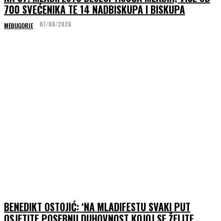
700 SVEĆENIKA TE 14 NADBISKUPA I BISKUPA
07/08/2026
MEĐUGORJE
BENEDIKT OSTOJIĆ: ‘NA MLADIFESTU SVAKI PUT
OSJETITE POSEBNU DUHOVNOST KOJOJ SE ŽELITE