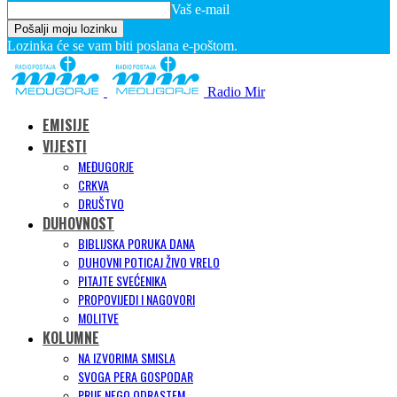
Vaš e-mail
Lozinka će se vam biti poslana e-poštom.
Radio Mir
EMISIJE
VIJESTI
MEĐUGORJE
CRKVA
DRUŠTVO
DUHOVNOST
BIBLIJSKA PORUKA DANA
DUHOVNI POTICAJ ŽIVO VRELO
PITAJTE SVEĆENIKA
PROPOVIJEDI I NAGOVORI
MOLITVE
KOLUMNE
NA IZVORIMA SMISLA
SVOGA PERA GOSPODAR
PRIJE NEGO ODRASTEM