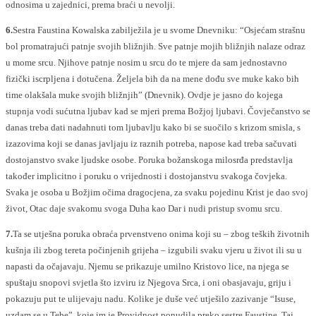
odnosima u zajednici, prema braći u nevolji.
6.
Sestra Faustina Kowalska zabilježila je u svome Dnevniku: “Osjećam strašnu
bol promatrajući patnje svojih bližnjih. Sve patnje mojih bližnjih nalaze odraz
u mome srcu. Njihove patnje nosim u srcu do te mjere da sam jednostavno
fizički iscrpljena i dotučena. Željela bih da na mene dođu sve muke kako bih
time olakšala muke svojih bližnjih” (Dnevnik). Ovdje je jasno do kojega
stupnja vodi sućutna ljubav kad se mjeri prema Božjoj ljubavi. Čovječanstvo se
danas treba dati nadahnuti tom ljubavlju kako bi se suočilo s krizom smisla, s
izazovima koji se danas javljaju iz raznih potreba, napose kad treba sačuvati
dostojanstvo svake ljudske osobe. Poruka božanskoga milosrđa predstavlja
također implicitno i poruku o vrijednosti i dostojanstvu svakoga čovjeka.
Svaka je osoba u Božjim očima dragocjena, za svaku pojedinu Krist je dao svoj
život, Otac daje svakomu svoga Duha kao Dar i nudi pristup svomu srcu.
7.
Ta se utješna poruka obraća prvenstveno onima koji su – zbog teških životnih
kušnja ili zbog tereta počinjenih grijeha – izgubili svaku vjeru u život ili su u
napasti da očajavaju. Njemu se prikazuje umilno Kristovo lice, na njega se
spuštaju snopovi svjetla što izviru iz Njegova Srca, i oni obasjavaju, griju i
pokazuju put te ulijevaju nadu. Kolike je duše već utješilo zazivanje “Isuse,
uzdam se u Tebe”, koje im je Providnost ponudila preko sestre Faustine. Taj