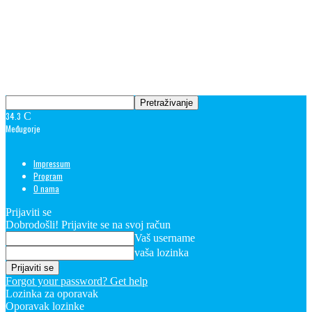
34.3
C
Međugorje
Impressum
Program
O nama
Prijaviti se
Dobrodošli! Prijavite se na svoj račun
Vaš username
vaša lozinka
Forgot your password? Get help
Lozinka za oporavak
Oporavak lozinke