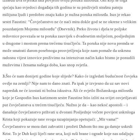
između dva svjetska rata povjerio svoju poruku milosrđa. Oni koji se toga
sjećaju kao svjedoci događaja tih godina te su proživjeli strašnu patnju
milijuna ljudi i predobro znaju kako je nužna poruka milosrđa. Isus je rekao
sestri Faustini: “Čovječanstvo ne će naći mira dokle god se ne okrene s velikim
pouzdanjem Mojemu milosrđu” (Dnevnik). Preko života i djela te poljske
redovnice povezala se ta poruka zauvijek s dvadesetim stoljećem, posljednjim
u drugome i mostom prema trećemu tisućljeću. Ta poruka nije nova premda se
može smatrati darom posebnoga prosvjetljenja koje nam pomaže da uskrsnu
radosnu vijest iznovice proživimo na intenzivan način kako bismo je ponudili
muževima i ženama našega doba, kao snop svjetla.
3.
Što će nam donijeti godine koje slijede? Kako će izgledati budućnost čovjeka
ovdje na zemlji? Nije nam to dano znati. Pa ipak je izvjesno da uz sav novi
napredak ne će izostati ni bolna iskustva. Ali će svjetlo Božanskoga milosrđa
koje je Gospodin Isus karizmom sestre Faustine htio izliti na svijet osvjetljavati
put čovječanstva u trećem tisućljeću. Nužno je da – kao nekoć apostoli – i
današnje čovječanstvo prihvati u dvorani Posljednje večere povijest uskrsloga
Krista koji pokazuje rane svoga razapinjanja opetujući: „Mir vama!“
Čovječanstvo se mora dati zahvatiti i prožeti Duhom što mu ga daruje uskrsli
Krist. To je Duh koji liječi rane srca, koji ruši brane i ograde koje nas udaljuju