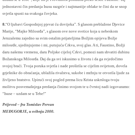
jednostavni čin predanja Isusu razgrće i najtmastije oblake te čini da se snop
svjetla spusti na svakoga čovjeka.
8.
“O ljubavi Gospodnjoj pjevat ću dovijeka”. S glasom preblažene Djevice
Marije, “Majke Milosrđa”, s glasom ove nove svetice koja u nebeskom
Jeruzalemu zajedno sa svim ostalim prijateljima Božjim opijeva Božje
milosrđe, ujedinjujemo i mi, putujuća Crkva, svoj glas. A ti, Faustino, Božji
daru našemu vremenu, daru Poljske cijeloj Crkvi, pomozi nam shvatiti dubinu
Božanskoga Milosrđa. Daj da ga svi iskusimo u životu i da ga svjedočimo
svojoj braći. Tvoja poruka svjetla i nade proširila se cijelim svijetom, dovela
grješnike do obraćanja, ublažila rivalstva, sukobe i mržnju te otvorila ljude za
življeno bratstvo. Upirući svoj pogled prema licu Krista uskrsloga tvoju
molitvu posvemašnjega predanja činimo svojom te u čvrstoj nadi izgovaramo:
“Isuse – uzdam se u Tebe!”
Prijevod – fra Tomislav Pervan
MEĐUGORJE, u svibnju 2000.