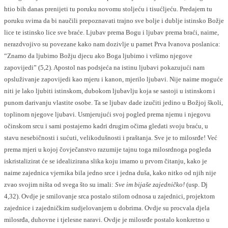
htio bih danas prenijeti tu poruku novomu stoljeću i tisućljeću. Predajem tu
poruku svima da bi naučili prepoznavati trajno sve bolje i dublje istinsko Božje
lice te istinsko lice sve braće. Ljubav prema Bogu i ljubav prema braći, naime,
nerazdvojivo su povezane kako nam dozivlje u pamet Prva Ivanova poslanica:
“Znamo da ljubimo Božju djecu ako Boga ljubimo i vršimo njegove
zapovijedi” (5,2). Apostol nas podsjeća na istinu ljubavi pokazujući nam
opsluživanje zapovijedi kao mjeru i kanon, mjerilo ljubavi. Nije naime moguće
niti je lako ljubiti istinskom, dubokom ljubavlju koja se sastoji u istinskom i
punom darivanju vlastite osobe. Ta se ljubav dade izučiti jedino u Božjoj školi,
toplinom njegove ljubavi. Usmjerujući svoj pogled prema njemu i njegovu
očinskom srcu i sami postajemo kadri drugim očima gledati svoju braću, u
stavu nesebičnosti i sućuti, velikodušnosti i praštanja. Sve je to milosrđe! Već
prema mjeri u kojoj čovječanstvo razumije tajnu toga milosrdnoga pogleda
iskristalizirat će se idealizirana slika koju imamo u prvom čitanju, kako je
naime zajednica vjernika bila jedno srce i jedna duša, kako nitko od njih nije
zvao svojim ništa od svega što su imali:
Sve im bijaše zajedničko!
(usp. Dj
4,32). Ovdje je smilovanje srca postalo stilom odnosa u zajednici, projektom
zajednice i zajedničkim sudjelovanjem u dobrima. Ovdje su procvala djela
milosrđa, duhovne i tjelesne naravi. Ovdje je milosrđe postalo konkretno u