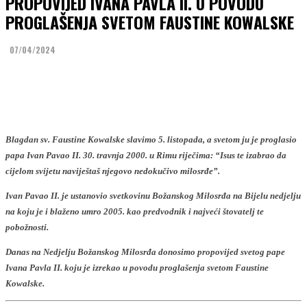
PROPOVIJED IVANA PAVLA II. U POVODU
PROGLAŠENJA SVETOM FAUSTINE KOWALSKE
07/04/2024
Facebook
Twitter
Blagdan sv. Faustine Kowalske slavimo 5. listopada, a svetom ju je proglasio
papa Ivan Pavao II. 30. travnja 2000. u Rimu riječima: “Isus te izabrao da
cijelom svijetu naviještaš njegovo nedokučivo milosrđe”.
Ivan Pavao II. je ustanovio svetkovinu Božanskog Milosrđa na Bijelu nedjelju
na koju je i blaženo umro 2005. kao predvodnik i najveći štovatelj te
pobožnosti.
Danas na Nedjelju Božanskog Milosrđa donosimo propovijed svetog pape
Ivana Pavla II. koju je izrekao u povodu proglašenja svetom Faustine
Kowalske.