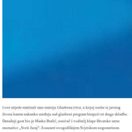
I ove srijede emitirali smo emisiju
Glazbena trica
, u kojoj osobe iz javnog
života barem nakratko uređuju naš glazbeni program birajući tri drage skladbe.
Današnji gost bio je Marko Bralić, osnivač i voditelj klape Hrvatske ratne
mornarice „Sveti Juraj“. A ususret ovogodišnjem Svjetskom nogometnom