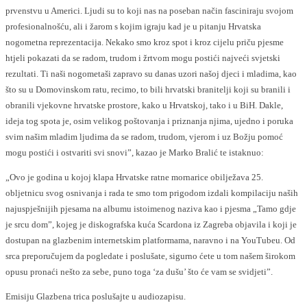
prvenstvu u Americi. Ljudi su to koji nas na poseban način fasciniraju svojom
profesionalnošću, ali i žarom s kojim igraju kad je u pitanju Hrvatska
nogometna reprezentacija. Nekako smo kroz spot i kroz cijelu priču pjesme
htjeli pokazati da se radom, trudom i žrtvom mogu postići najveći svjetski
rezultati. Ti naši nogometaši zapravo su danas uzori našoj djeci i mladima, kao
što su u Domovinskom ratu, recimo, to bili hrvatski branitelji koji su branili i
obranili vjekovne hrvatske prostore, kako u Hrvatskoj, tako i u BiH. Dakle,
ideja tog spota je, osim velikog poštovanja i priznanja njima, ujedno i poruka
svim našim mladim ljudima da se radom, trudom, vjerom i uz Božju pomoć
mogu postići i ostvariti svi snovi”, kazao je Marko Bralić te istaknuo:
„Ovo je godina u kojoj klapa Hrvatske ratne mornarice obilježava 25.
obljetnicu svog osnivanja i rada te smo tom prigodom izdali kompilaciju naših
najuspješnijih pjesama na albumu istoimenog naziva kao i pjesma „Tamo gdje
je srcu dom”, kojeg je diskografska kuća Scardona iz Zagreba objavila i koji je
dostupan na glazbenim internetskim platformama, naravno i na YouTubeu. Od
srca preporučujem da pogledate i poslušate, sigurno ćete u tom našem širokom
opusu pronaći nešto za sebe, puno toga ‘za dušu’ što će vam se svidjeti”.
Emisiju Glazbena trica poslušajte u audiozapisu.