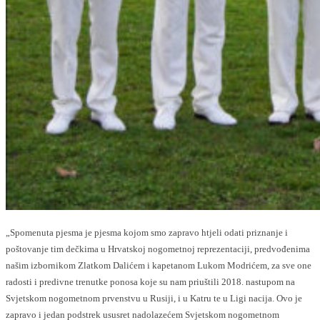
„Spomenuta pjesma je pjesma kojom smo zapravo htjeli odati priznanje i
poštovanje tim dečkima u Hrvatskoj nogometnoj reprezentaciji, predvođenima
našim izbornikom Zlatkom Dalićem i kapetanom Lukom Modrićem, za sve one
radosti i predivne trenutke ponosa koje su nam priuštili 2018. nastupom na
Svjetskom nogometnom prvenstvu u Rusiji, i u Katru te u Ligi nacija. Ovo je
zapravo i jedan podstrek ususret nadolazećem Svjetskom nogometnom