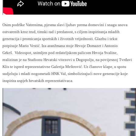
Osim podrške Vatrenima, pjesma slavi ljubav prema domovini i snagu snova
ostvarenih kroz trud, timski rad i predanost, s ciljem inspiriranja mladih
generacija i promicanja sportskih i životnih vrijednosti. Glazbu i tekst
potpisuje Mario Vestić. Iza aranžmana stoje Hrvoje Domazet i Antonio
Grkeš. Videospot, snimljen pod redateljskom palicom Hrvoja Svaline,
realiziran je na Stadionu Hrvatski vitezovi u Dugopolju, na povijesnoj Tvrđavi
Klis te ispred reprezentativne Galerija Meštrović. Uz članove klape, u spotu
sudjeluju i mladi nogometaši HNK Val, simbolizirajući nove generacije koje
inspirira uspjeh hrvatskih reprezentativaca.