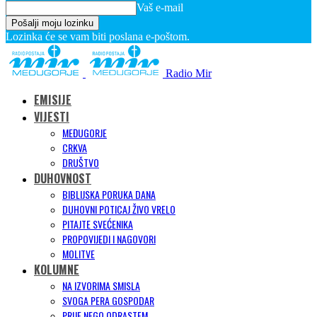
Vaš e-mail
Lozinka će se vam biti poslana e-poštom.
Radio Mir
EMISIJE
VIJESTI
MEĐUGORJE
CRKVA
DRUŠTVO
DUHOVNOST
BIBLIJSKA PORUKA DANA
DUHOVNI POTICAJ ŽIVO VRELO
PITAJTE SVEĆENIKA
PROPOVIJEDI I NAGOVORI
MOLITVE
KOLUMNE
NA IZVORIMA SMISLA
SVOGA PERA GOSPODAR
PRIJE NEGO ODRASTEM