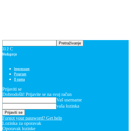
33.2
C
Međugorje
Impressum
Program
O nama
Prijaviti se
Dobrodošli! Prijavite se na svoj račun
Vaš username
vaša lozinka
Forgot your password? Get help
Lozinka za oporavak
Oporavak lozinke