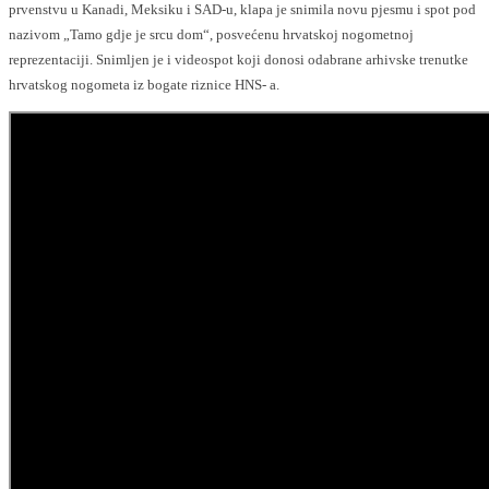
prvenstvu u Kanadi, Meksiku i SAD-u, klapa je snimila novu pjesmu i spot pod
nazivom „Tamo gdje je srcu dom“, posvećenu hrvatskoj nogometnoj
reprezentaciji. Snimljen je i videospot koji donosi odabrane arhivske trenutke
hrvatskog nogometa iz bogate riznice HNS- a.