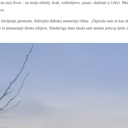
sti na moj život – na moju obitelj, brak, roditeljstvo, posao, služenje u Crkvi
ca.
 slavljenja pjesmom, doživjela duboku unutarnju tišinu. „Osjećala sam se kao
e to pomazanje doista izlijeva. Sljedećega dana imala sam snažan poticaj sjesti 