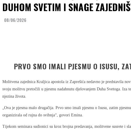
DUHOM SVETIM I SNAGE ZAJEDNI
08/06/2026
Share
Facebook
Twitter
PRVO SMO IMALI PJESMU O ISUSU, ZA
Molitvena zajednica Kraljica apostola iz Zaprešića nedavno je predstavila n
svoju molitvu pretočili u pjesmu nadahnutu djelovanjem Duha Svetoga. Iza teks
njezina života.
„Ova je pjesma malo drugačija. Prvo smo imali pjesmu o Isusu, zatim pjesmu 
organizirala od rujna do svibnja“, govori Emina.
Tijekom seminara sudionici su kroz brojna predavanja, molitvene susrete i sl