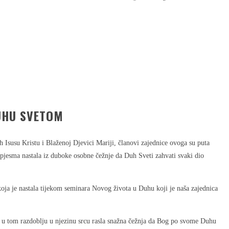
DUHU SVETOM
Isusu Kristu i Blaženoj Djevici Mariji, članovi zajednice ovoga su puta
e pjesma nastala iz duboke osobne čežnje da Duh Sveti zahvati svaki dio
ja je nastala tijekom seminara Novog života u Duhu koji je naša zajednica
je u tom razdoblju u njezinu srcu rasla snažna čežnja da Bog po svome Duhu