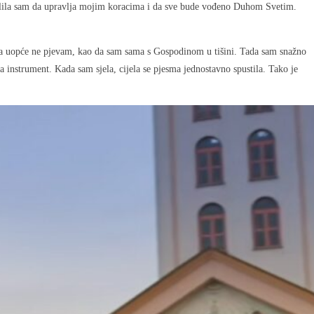
. Molila sam da upravlja mojim koracima i da sve bude vođeno Duhom Svetim.
 da uopće ne pjevam, kao da sam sama s Gospodinom u tišini. Tada sam snažno
za instrument. Kada sam sjela, cijela se pjesma jednostavno spustila. Tako je