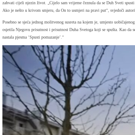
zahvati cijeli njezin život. „Cijelo sam vrijeme čeznula da se Duh Sveti spu
Ako je nešto u krivom smjeru, da On to usmjeri na pravi put“, svjedoči autori
Posebno se sjeća jednog molitvenog susreta na kojem je, umjesto uobičajenog
osjetila Njegovu prisutnost i prisutnost Duha Svetoga koji se spušta. Kao da s
nastala pjesma ‘Spusti pomazanje’.“