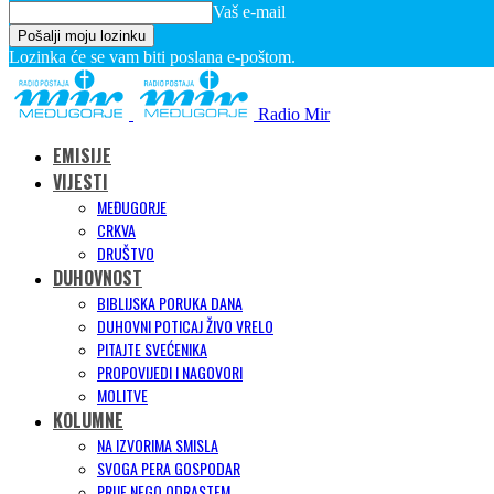
Vaš e-mail
Lozinka će se vam biti poslana e-poštom.
Radio Mir
EMISIJE
VIJESTI
MEĐUGORJE
CRKVA
DRUŠTVO
DUHOVNOST
BIBLIJSKA PORUKA DANA
DUHOVNI POTICAJ ŽIVO VRELO
PITAJTE SVEĆENIKA
PROPOVIJEDI I NAGOVORI
MOLITVE
KOLUMNE
NA IZVORIMA SMISLA
SVOGA PERA GOSPODAR
PRIJE NEGO ODRASTEM