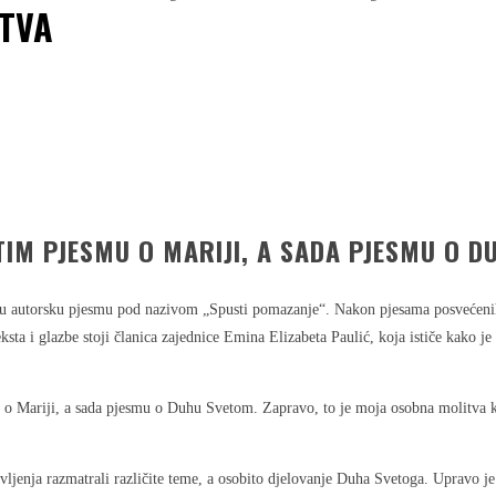
ŠTVA
TIM PJESMU O MARIJI, A SADA PJESMU O 
ovu autorsku pjesmu pod nazivom „Spusti pomazanje“. Nakon pjesama posvećenih 
ta i glazbe stoji članica zajednice Emina Elizabeta Paulić, koja ističe kako j
o Mariji, a sada pjesmu o Duhu Svetom. Zapravo, to je moja osobna molitva ko
avljenja razmatrali različite teme, a osobito djelovanje Duha Svetoga. Upravo 