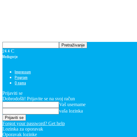
24.4
C
Međugorje
Impressum
Program
O nama
Prijaviti se
Dobrodošli! Prijavite se na svoj račun
Vaš username
vaša lozinka
Forgot your password? Get help
Lozinka za oporavak
Oporavak lozinke