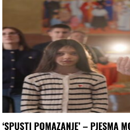
‘SPUSTI POMAZANJE’ – PJESMA M