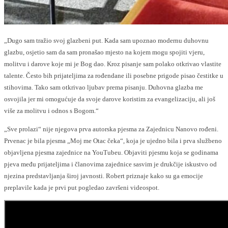
„Dugo sam tražio svoj glazbeni put. Kada sam upoznao modernu duhovnu
glazbu, osjetio sam da sam pronašao mjesto na kojem mogu spojiti vjeru,
molitvu i darove koje mi je Bog dao. Kroz pisanje sam polako otkrivao vlastite
talente. Često bih prijateljima za rođendane ili posebne prigode pisao čestitke u
stihovima. Tako sam otkrivao ljubav prema pisanju. Duhovna glazba me
osvojila jer mi omogućuje da svoje darove koristim za evangelizaciju, ali još
više za molitvu i odnos s Bogom.“
„Sve prolazi“ nije njegova prva autorska pjesma za Zajednicu Nanovo rođeni.
Prvenac je bila pjesma „Moj me Otac čeka“, koja je ujedno bila i prva službeno
objavljena pjesma zajednice na YouTubeu. Objaviti pjesmu koja se godinama
pjeva među prijateljima i članovima zajednice sasvim je drukčije iskustvo od
njezina predstavljanja široj javnosti. Robert priznaje kako su ga emocije
preplavile kada je prvi put pogledao završeni videospot.