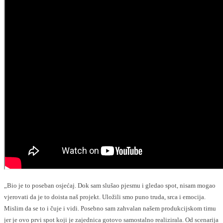
„Bio je to poseban osjećaj. Dok sam slušao pjesmu i gledao spot, nisam mogao
vjerovati da je to doista naš projekt. Uložili smo puno truda, srca i emocija.
Mislim da se to i čuje i vidi. Posebno sam zahvalan našem produkcijskom timu
jer je ovo prvi spot koji je zajednica gotovo samostalno realizirala. Od scenarija