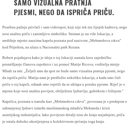
SAMO VIZUALNA PRATNJA
PJESMI, NEGO DA ISPRIČA PRIČU.
Posebnu pažnju privlači i sam videospot, koji nije tek niz lijepih kadrova, nego
nosi snažnu priču i zanimljivu simboliku. Sniman je na više lokacija, a
središnje mjesto zauzima kapela poznata pod nazivom „Mehmedova crkva“
kod Prijedora, na ulazu u Nacionalni park Kozara.
Robert pojašnjava kako je ideja o toj lokaciji nastala kroz zajedničko
promišljanje članova zajednice i uz pomoć Matije Ricova, voditelja misije
Mladi za mir. „Željeli smo da spot ne bude samo vizualna pratnja pjesmi, nego
da ispriča priču. Matija nam je predložio nekoliko lokacija, a kada smo čuli
priču o toj kapeli, odmah smo osjetili da se uklapa u poruku pjesme. Riječ je o
mjestu koje nosi snažnu povijest, obilježenu ljubavlju, gubitkom i čežnjom.“
Kapelica, poznata u narodu kao „Mehmedova crkva“, povezana je s predajom o
zabranjenoj ljubavi između muslimanskog mladića Mehmeda i kćeri
austrijskog industrijalca. Iako povijesni detalji nisu do kraja razjašnjeni, priča
je ostala duboko ukorijenjena u kolektivnom sjećanju toga kraja.