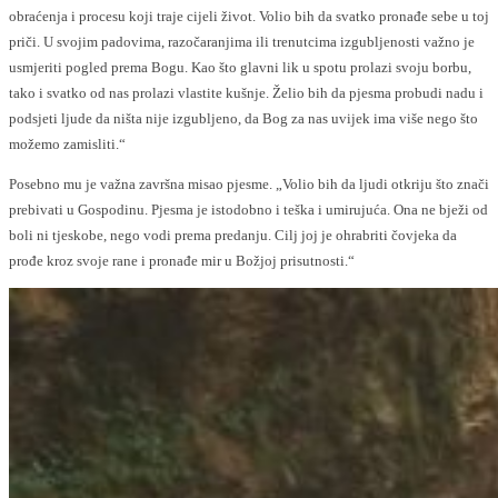
obraćenja i procesu koji traje cijeli život. Volio bih da svatko pronađe sebe u toj
priči. U svojim padovima, razočaranjima ili trenutcima izgubljenosti važno je
usmjeriti pogled prema Bogu. Kao što glavni lik u spotu prolazi svoju borbu,
tako i svatko od nas prolazi vlastite kušnje. Želio bih da pjesma probudi nadu i
podsjeti ljude da ništa nije izgubljeno, da Bog za nas uvijek ima više nego što
možemo zamisliti.“
Posebno mu je važna završna misao pjesme. „Volio bih da ljudi otkriju što znači
prebivati u Gospodinu. Pjesma je istodobno i teška i umirujuća. Ona ne bježi od
boli ni tjeskobe, nego vodi prema predanju. Cilj joj je ohrabriti čovjeka da
prođe kroz svoje rane i pronađe mir u Božjoj prisutnosti.“