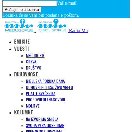
Vaš e-mail
Lozinka će se vam biti poslana e-poštom.
Radio Mir
EMISIJE
VIJESTI
MEĐUGORJE
CRKVA
DRUŠTVO
DUHOVNOST
BIBLIJSKA PORUKA DANA
DUHOVNI POTICAJ ŽIVO VRELO
PITAJTE SVEĆENIKA
PROPOVIJEDI I NAGOVORI
MOLITVE
KOLUMNE
NA IZVORIMA SMISLA
SVOGA PERA GOSPODAR
PRIJE NEGO ODRASTEM