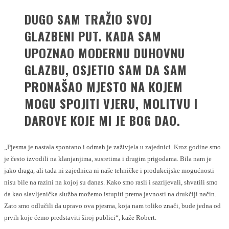
DUGO SAM TRAŽIO SVOJ
GLAZBENI PUT. KADA SAM
UPOZNAO MODERNU DUHOVNU
GLAZBU, OSJETIO SAM DA SAM
PRONAŠAO MJESTO NA KOJEM
MOGU SPOJITI VJERU, MOLITVU I
DAROVE KOJE MI JE BOG DAO.
„Pjesma je nastala spontano i odmah je zaživjela u zajednici. Kroz godine smo
je često izvodili na klanjanjima, susretima i drugim prigodama. Bila nam je
jako draga, ali tada ni zajednica ni naše tehničke i produkcijske mogućnosti
nisu bile na razini na kojoj su danas. Kako smo rasli i sazrijevali, shvatili smo
da kao slavljenička služba možemo istupiti prema javnosti na drukčiji način.
Zato smo odlučili da upravo ova pjesma, koja nam toliko znači, bude jedna od
prvih koje ćemo predstaviti široj publici“, kaže Robert.