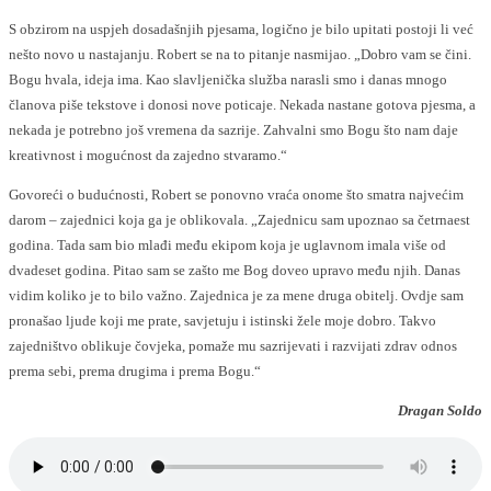
S obzirom na uspjeh dosadašnjih pjesama, logično je bilo upitati postoji li već
nešto novo u nastajanju. Robert se na to pitanje nasmijao. „Dobro vam se čini.
Bogu hvala, ideja ima. Kao slavljenička služba narasli smo i danas mnogo
članova piše tekstove i donosi nove poticaje. Nekada nastane gotova pjesma, a
nekada je potrebno još vremena da sazrije. Zahvalni smo Bogu što nam daje
kreativnost i mogućnost da zajedno stvaramo.“
Govoreći o budućnosti, Robert se ponovno vraća onome što smatra najvećim
darom – zajednici koja ga je oblikovala. „Zajednicu sam upoznao sa četrnaest
godina. Tada sam bio mlađi među ekipom koja je uglavnom imala više od
dvadeset godina. Pitao sam se zašto me Bog doveo upravo među njih. Danas
vidim koliko je to bilo važno. Zajednica je za mene druga obitelj. Ovdje sam
pronašao ljude koji me prate, savjetuju i istinski žele moje dobro. Takvo
zajedništvo oblikuje čovjeka, pomaže mu sazrijevati i razvijati zdrav odnos
prema sebi, prema drugima i prema Bogu.“
Dragan Soldo