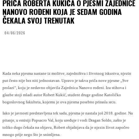
PRIČA ROBERTA KUKIĆA O PJESMI ZAJEDNICE
NANOVO ROĐENI KOJA JE SEDAM GODINA
ČEKALA SVOJ TRENUTAK
04/06/2026
Facebook
Twitter
Kada neka pjesma nastane iz molitve, zajedništva i životnog iskustva, njezin
put često nije brz niti jednostavan. Upravo je takva priča nove pjesme „Sve
prolazi“, koju je nedavno objavila Zajednica Nanovo rođeni. Iza stihova i
glazbe stoji mladi autor Robert Kukić, student druge godine Katoličko
bogoslovnog fakulteta, kojemu je ova pjesma posebno prirasla srcu.
Iako je javnosti predstavljena tek sada, pjesma je nastala još 2018. godine. Na
pitanje, u emisiji Popsacro Val, koju uređuje i vodi Dragan Soldo, zašto je
toliko dugo čekala na objavu, Robert objašnjava da je njezin život započeo
mnogo prije nego što je snimljena.