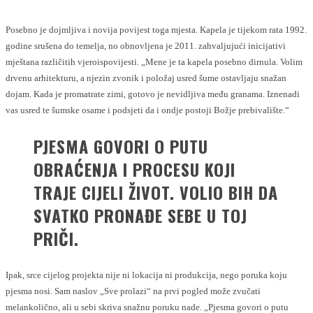
Posebno je dojmljiva i novija povijest toga mjesta. Kapela je tijekom rata 1992.
godine srušena do temelja, no obnovljena je 2011. zahvaljujući inicijativi
mještana različitih vjeroispovijesti. „Mene je ta kapela posebno dirnula. Volim
drvenu arhitekturu, a njezin zvonik i položaj usred šume ostavljaju snažan
dojam. Kada je promatrate zimi, gotovo je nevidljiva među granama. Iznenadi
vas usred te šumske osame i podsjeti da i ondje postoji Božje prebivalište.“
PJESMA GOVORI O PUTU
OBRAĆENJA I PROCESU KOJI
TRAJE CIJELI ŽIVOT. VOLIO BIH DA
SVATKO PRONAĐE SEBE U TOJ
PRIČI.
Ipak, srce cijelog projekta nije ni lokacija ni produkcija, nego poruka koju
pjesma nosi. Sam naslov „Sve prolazi“ na prvi pogled može zvučati
melankolično, ali u sebi skriva snažnu poruku nade. „Pjesma govori o putu