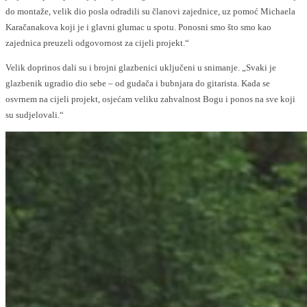
do montaže, velik dio posla odradili su članovi zajednice, uz pomoć Michaela
Karačanakova koji je i glavni glumac u spotu. Ponosni smo što smo kao
zajednica preuzeli odgovornost za cijeli projekt.“
Velik doprinos dali su i brojni glazbenici uključeni u snimanje. „Svaki je
glazbenik ugradio dio sebe – od gudača i bubnjara do gitarista. Kada se
osvrnem na cijeli projekt, osjećam veliku zahvalnost Bogu i ponos na sve koji
su sudjelovali.“