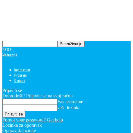
28.8
C
Međugorje
Impressum
Program
O nama
Prijaviti se
Dobrodošli! Prijavite se na svoj račun
Vaš username
vaša lozinka
Forgot your password? Get help
Lozinka za oporavak
Oporavak lozinke