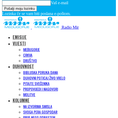
Vaš e-mail
Lozinka će se vam biti poslana e-poštom.
Radio Mir
EMISIJE
VIJESTI
MEĐUGORJE
CRKVA
DRUŠTVO
DUHOVNOST
BIBLIJSKA PORUKA DANA
DUHOVNI POTICAJ ŽIVO VRELO
PITAJTE SVEĆENIKA
PROPOVIJEDI I NAGOVORI
MOLITVE
KOLUMNE
NA IZVORIMA SMISLA
SVOGA PERA GOSPODAR
PRIJE NEGO ODRASTEM