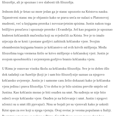
filozofije, ali je spoznao i sve slabosti tih filozofija.
Jednom dok je šetao uz more jedan ga je starac upozorio na Kristovu nauku.
Tajanstveni starac mu je objasnio kako se prava sreća ne nalazi u Platonovoj
mudrosti, već u knjigama proroka i novozavjetnim spisima. Justin nakon toga
brižljivo proučava i upoznaje proroke i Evanđelja. Još kao poganin je upoznao
hrabrost kršćanskih mučenika koji su svjedočili za Krista. Sve je to imalo
utjecaja da se krsti i postane gorljivi zaštitnik kršćanske vjere. Svojim
obrambenim knjigama branio je kršćanstvo od svih krivih mišljenja. Među
filozofima toga vremena širilo se krivo mišljenje o kršćanskoj vjeri. Justin je
svojom sposobnošću i uvjerenjem gorljivo branio kršćansku vjeru.
U Rimu je osnovao visoku školu za kršćansku filozofiju. Sve je to dobro išlo
dok tadašnji car Aurelije (koji je i sam bio filozof) nije saznao za njegovo
kršćansko uvjerenje. Justin je i samome caru želio dokazati kako je kršćanska
vjera jedina i prava filozofija. U to doba to je bilo uistinu previše smjelo od
Justina. Kao kršćanin morao je biti osuđen na smrt. Na suđenju se nije htio
odreći svoje kršćanske vjere. Osuđen je na bičevanje i smrt. Justin i njegovi
učenici su u smrt išli pjevajući. Nisu se bojali jer su vjerovali kako je uskrsli
Krist spas za sve koji u njega vjeruju. Ovaj svetac je veoma popularan u Italiji.