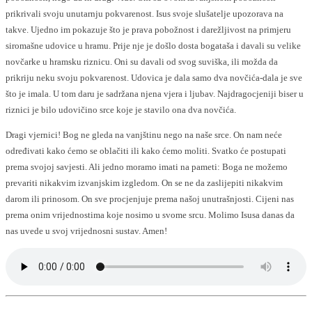
prikrivali svoju unutarnju pokvarenost. Isus svoje slušatelje upozorava na
takve. Ujedno im pokazuje što je prava pobožnost i darežljivost na primjeru
siromašne udovice u hramu. Prije nje je došlo dosta bogataša i davali su velike
novčarke u hramsku riznicu. Oni su davali od svog suviška, ili možda da
prikriju neku svoju pokvarenost. Udovica je dala samo dva novčića-dala je sve
što je imala. U tom daru je sadržana njena vjera i ljubav. Najdragocjeniji biser u
riznici je bilo udovičino srce koje je stavilo ona dva novčića.
Dragi vjernici! Bog ne gleda na vanjštinu nego na naše srce. On nam neće
određivati kako ćemo se oblačiti ili kako ćemo moliti. Svatko će postupati
prema svojoj savjesti. Ali jedno moramo imati na pameti: Boga ne možemo
prevariti nikakvim izvanjskim izgledom. On se ne da zaslijepiti nikakvim
darom ili prinosom. On sve procjenjuje prema našoj unutrašnjosti. Cijeni nas
prema onim vrijednostima koje nosimo u svome srcu. Molimo Isusa danas da
nas uvede u svoj vrijednosni sustav. Amen!