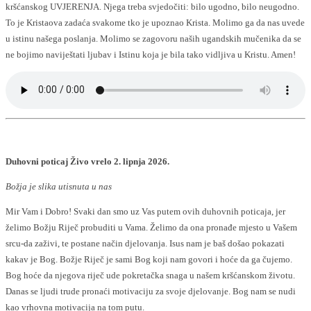
kršćanskog UVJERENJA. Njega treba svjedočiti: bilo ugodno, bilo neugodno.
To je Kristaova zadaća svakome tko je upoznao Krista. Molimo ga da nas uvede
u istinu našega poslanja. Molimo se zagovoru naših ugandskih mučenika da se
ne bojimo naviještati ljubav i Istinu koja je bila tako vidljiva u Kristu. Amen!
Duhovni poticaj Živo vrelo 2. lipnja 2026.
Božja je slika utisnuta u nas
Mir Vam i Dobro! Svaki dan smo uz Vas putem ovih duhovnih poticaja, jer
želimo Božju Riječ probuditi u Vama. Želimo da ona pronađe mjesto u Vašem
srcu-da zaživi, te postane način djelovanja. Isus nam je baš došao pokazati
kakav je Bog. Božje Riječ je sami Bog koji nam govori i hoće da ga čujemo.
Bog hoće da njegova riječ ude pokretačka snaga u našem kršćanskom životu.
Danas se ljudi trude pronaći motivaciju za svoje djelovanje. Bog nam se nudi
kao vrhovna motivacija na tom putu.