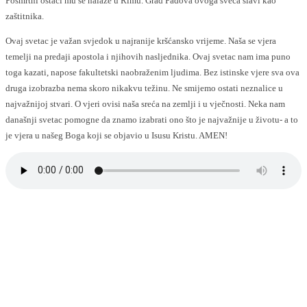
Posmrtni ostaci mu se nalaze u Rimu. Grad Padova ovoga sveca slavi kao
zaštitnika.
Ovaj svetac je važan svjedok u najranije kršćansko vrijeme. Naša se vjera
temelji na predaji apostola i njihovih nasljednika. Ovaj svetac nam ima puno
toga kazati, napose fakultetski naobraženim ljudima. Bez istinske vjere sva ova
druga izobrazba nema skoro nikakvu težinu. Ne smijemo ostati neznalice u
najvažnijoj stvari. O vjeri ovisi naša sreća na zemlji i u vječnosti. Neka nam
današnji svetac pomogne da znamo izabrati ono što je najvažnije u životu- a to
je vjera u našeg Boga koji se objavio u Isusu Kristu. AMEN!