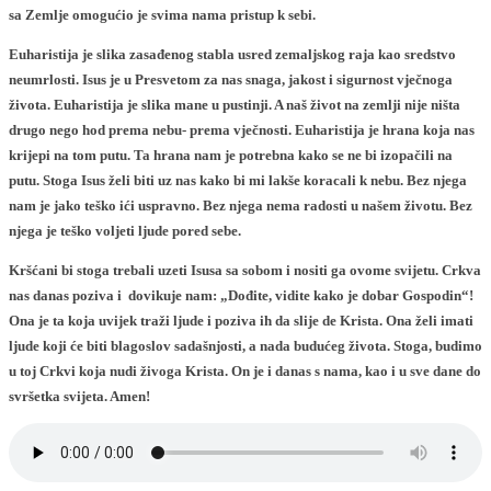
sa Zemlje omogućio je svima nama pristup k sebi.
Euharistija je slika zasađenog stabla usred zemaljskog raja kao sredstvo
neumrlosti. Isus je u Presvetom za nas snaga, jakost i sigurnost vječnoga
života. Euharistija je slika mane u pustinji. A naš život na zemlji nije ništa
drugo nego hod prema nebu- prema vječnosti. Euharistija je hrana koja nas
krijepi na tom putu. Ta hrana nam je potrebna kako se ne bi izopačili na
putu. Stoga Isus želi biti uz nas kako bi mi lakše koracali k nebu. Bez njega
nam je jako teško ići uspravno. Bez njega nema radosti u našem životu. Bez
njega je teško voljeti ljude pored sebe.
Kršćani bi stoga trebali uzeti Isusa sa sobom i nositi ga ovome svijetu. Crkva
nas danas poziva i dovikuje nam: „Dođite, vidite kako je dobar Gospodin“!
Ona je ta koja uvijek traži ljude i poziva ih da slije de Krista. Ona želi imati
ljude koji će biti blagoslov sadašnjosti, a nada budućeg života. Stoga, budimo
u toj Crkvi koja nudi živoga Krista. On je i danas s nama, kao i u sve dane do
svršetka svijeta. Amen!