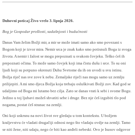
Duhovni poticaj Živo vrelo 3. lipnja 2026.
Bog je Gospodar prošlosti, sadašnjosti i budućnosti
Danas Vam želim Božji mir, a mir se može imati samo ako smo povezani s
Bogom koji je izvor mira. Nemir srca je znak kako smo potisnuli Boga iz svoga
života. A nemir i žalost se mogu prepoznati u svakom čovjeku. Teško ćeš ih
prepoznati očima. To može samo čovjek koji ima čistu dušu i srce. To su oni
ljudi koji su potpuno okrenuti Duhu Svetome da ih on uvodi u svu istinu.
Božja riječ nas sve zove k nebu. Zemaljske riječi nas mogu samo uz zemlju
prilijepiti. A mi smo djeca Božja koja trebaju osluškivati Božji zov. Kad god se
udaljimo od Boga mi lutamo bez cilja. Zato se danas vrati k sebi i svome Bogu.
Jedino u toj ljubavi možeš shvatiti sebe i druge. Bez nje ćeš izgubiti tlo pod
nogama, postat ćeš stranac na zemlji.
Oni koji uskrsnu na novi život sve gledaju u tom kontekstu. U božjem
kraljevstvu će vladati drugačiji odnosi nego što vladaju ovdje na zemlji. Tamo
se niti žene, niti udaju, nego će biti kao anđeli nebeski. Ovo je Isusov odgovor