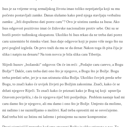
Isus je za vrijeme svog zemaljskog života imao toliko neprijatelja koji su mu
počesto postavljali zamke. Danas slušamo kako pred njega stavljaju verbalnu
zamku: „Jeli dopušteno dati porez caru“? Ovo je uistinu zamka za Isusa. Ako
Isus odgovori pozitivno imat će židovske nacionaliste protiv sebe. Oni su se
borili protiv tuđinskog okupatora. Ukoliko bi Isus rekao da ne treba dati porez
caru uznemirio bi rimsku vlast. Isus daje odgovor koji je puno više nego što na
prvi pogled izgleda. On prvo traži da mu se da denar. Nakon toga ih pita čija je
slika i natpis na denaru? Na tom novcu je bila slika cara Tiberija.
Slijedi Isusov „božanski“ odgovor. On će im reći: „Podajte caru carevo, a Bogu
Božje“! Dakle, caru treba dati ono što je njegovo, a Bogu što je Božje. Bogu
treba predati sebe, jer je u nas utisnuta slika Božja. Ukoliko čovjek preda sebe
Bogu, to znači kako će uvijek živjeti po Božjim zakonima. Znači, kako će se
držati njegove Riječi. To znači kako će priznati kako je Bog taj koji upravlja
čitavom poviješću, i da će njegova riječ biti posljednja. Problem nastaje kad mi
caru damo što je njegovo, ali mu damo i ono što je Božje. Umjesto da molimo,
mi radimo i ne razmišljamo o molitvi. Kad treba oprostiti mi se osvećujemo.
Kad treba biti uz Istinu mi lažemo i pristajemo na razne kompromise.
Dragi vjernici! U trenutku kad smo stvoreni Božja je slika utisnuta u nas. Tu