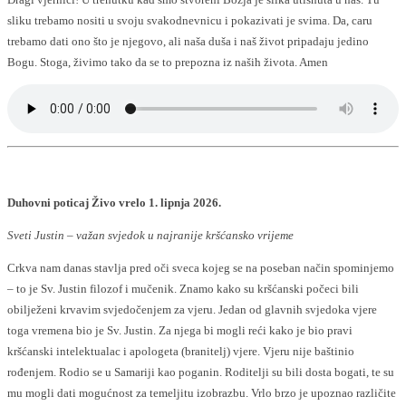
sliku trebamo nositi u svoju svakodnevnicu i pokazivati je svima. Da, caru
trebamo dati ono što je njegovo, ali naša duša i naš život pripadaju jedino
Bogu. Stoga, živimo tako da se to prepozna iz naših života. Amen
Duhovni poticaj Živo vrelo 1. lipnja 2026.
Sveti Justin – važan svjedok u najranije kršćansko vrijeme
Crkva nam danas stavlja pred oči sveca kojeg se na poseban način spominjemo
– to je Sv. Justin filozof i mučenik. Znamo kako su kršćanski počeci bili
obilježeni krvavim svjedočenjem za vjeru. Jedan od glavnih svjedoka vjere
toga vremena bio je Sv. Justin. Za njega bi mogli reći kako je bio pravi
kršćanski intelektualac i apologeta (branitelj) vjere. Vjeru nije baštinio
rođenjem. Rodio se u Samariji kao poganin. Roditelji su bili dosta bogati, te su
mu mogli dati mogućnost za temeljitu izobrazbu. Vrlo brzo je upoznao različite