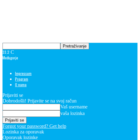
33.2
C
Međugorje
Impressum
Program
O nama
Prijaviti se
Dobrodošli! Prijavite se na svoj račun
Vaš username
vaša lozinka
Forgot your password? Get help
Lozinka za oporavak
Oporavak lozinke