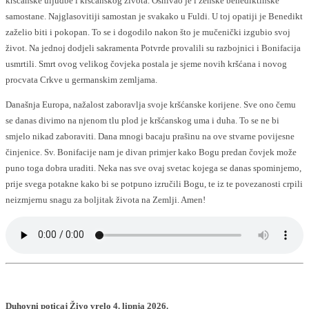
kršćanske uljudbe i kršćanskog života. Osnivao je i ženske benediktinske
samostane. Najglasovitiji samostan je svakako u Fuldi. U toj opatiji je Benedikt
zaželio biti i pokopan. To se i dogodilo nakon što je mučenički izgubio svoj
život. Na jednoj dodjeli sakramenta Potvrde provalili su razbojnici i Bonifacija
usmrtili. Smrt ovog velikog čovjeka postala je sjeme novih kršćana i novog
procvata Crkve u germanskim zemljama.
Današnja Europa, nažalost zaboravlja svoje kršćanske korijene. Sve ono čemu
se danas divimo na njenom tlu plod je kršćanskog uma i duha. To se ne bi
smjelo nikad zaboraviti. Dana mnogi bacaju prašinu na ove stvarne povijesne
činjenice. Sv. Bonifacije nam je divan primjer kako Bogu predan čovjek može
puno toga dobra uraditi. Neka nas sve ovaj svetac kojega se danas spominjemo,
prije svega potakne kako bi se potpuno izručili Bogu, te iz te povezanosti crpili
neizmjernu snagu za boljitak života na Zemlji. Amen!
Duhovni poticaj Živo vrelo 4. lipnja 2026.