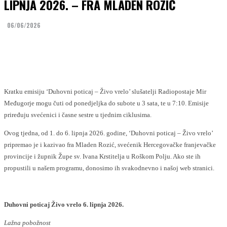
LIPNJA 2026. – FRA MLADEN ROZIĆ
06/06/2026
Facebook
Twitter
Kratku emisiju ‘Duhovni poticaj – Živo vrelo’ slušatelji Radiopostaje Mir
Međugorje mogu čuti od ponedjeljka do subote u 3 sata, te u 7:10. Emisije
priređuju svećenici i časne sestre u tjednim ciklusima.
Ovog tjedna, od 1. do 6. lipnja 2026. godine, ‘Duhovni poticaj – Živo vrelo’
pripremao je i kazivao fra Mladen Rozić, svećenik Hercegovačke franjevačke
provincije i župnik Župe sv. Ivana Krstitelja u Roškom Polju. Ako ste ih
propustili u našem programu, donosimo ih svakodnevno i našoj web stranici.
Duhovni poticaj Živo vrelo 6. lipnja 2026.
Lažna pobožnost