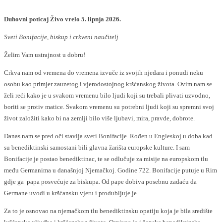
Duhovni poticaj Živo vrelo 5. lipnja 2026.
Sveti Bonifacije, biskup i crkveni naučitelj
Želim Vam ustrajnost u dobru!
Crkva nam od vremena do vremena izvuče iz svojih njedara i ponudi neku
osobu kao primjer zauzetog i vjerodostojnog kršćanskog života. Ovim nam se
želi reći kako je u svakom vremenu bilo ljudi koji su trebali plivati uzvodno,
boriti se protiv matice. Svakom vremenu su potrebni ljudi koji su spremni svoj
život založiti kako bi na zemlji bilo više ljubavi, mira, pravde, dobrote.
Danas nam se pred oči stavlja sveti Bonifacije. Rođen u Engleskoj u doba kad
su benediktinski samostani bili glavna žarišta europske kulture. I sam
Bonifacije je postao benediktinac, te se odlučuje za misije na europskom tlu
među Germanima u današnjoj Njemačkoj. Godine 722. Bonifacije putuje u Rim
gdje ga papa posvećuje za biskupa. Od pape dobiva posebnu zadaću da
Germane uvodi u kršćansku vjeru i produbljuje je.
Za to je osnovao na njemačkom tlu benediktinsku opatiju koja je bila središte