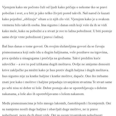
Vjerujem kako ste počesto čuli od ljudi kako pričaju o nekome tko se pravi
pobožan i svet, a u biti je jako teško živjeti pored takvih. Naš narod će kazati
kako pojedini „oblizuju“ oltare a iz njih zlo viri. Vjerujem kako je u svakom
vremenu bilo takvih osoba. Ima sigurno i danas onih koji vole da ih se vidi
kako mole, kako su pobožni a u stvari je sve to lažna pobožnost. U biti postoje
samo dvije vrste pobožnosti ( prava i lažna).
Baš Isus danas o tome govori. On svojim slušateljima govori da se čuvaju
pismoznanaca koji rado idu u dugim haljinama, vole pozdrave na trgovima,
prva sjedala u sinagogama i pročelja na gozbama. Takvi proždiru kuće
udovičke – a sve to pod izlikama dugih molitava. Ovdje ne smijemo donositi
krive zaključke pa misliti kako je Isus protiv dugih haljina i dugih molitava.
Isus sigurno nije za kratke haljine i kratke molitve, dapače. Ono što trebamo
znati jest kako i molitve i haljine pripadaju izvanjskim stvarima Te stvari same
po sebi nisu ni dobre ni loše. Dobre postaju ako se upotrebljavaju s dobrim
nakanama, a loše ako ih upotrebljavamo s lošom nakanom.
Među pismoznancima je bilo mnogo lakomih, častohlepnih i licemjernih. Oni
su namjerno nosili duge haljine i obavljali duge molitve, ne iz prave
pobožnosti, nego da ih drugi vide. Oni su ovom izvanjskom pobožnosti