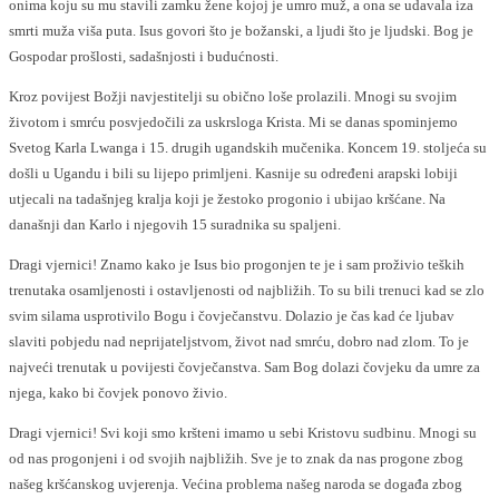
onima koju su mu stavili zamku žene kojoj je umro muž, a ona se udavala iza
smrti muža viša puta. Isus govori što je božanski, a ljudi što je ljudski. Bog je
Gospodar prošlosti, sadašnjosti i budućnosti.
Kroz povijest Božji navjestitelji su obično loše prolazili. Mnogi su svojim
životom i smrću posvjedočili za uskrsloga Krista. Mi se danas spominjemo
Svetog Karla Lwanga i 15. drugih ugandskih mučenika. Koncem 19. stoljeća su
došli u Ugandu i bili su lijepo primljeni. Kasnije su određeni arapski lobiji
utjecali na tadašnjeg kralja koji je žestoko progonio i ubijao kršćane. Na
današnji dan Karlo i njegovih 15 suradnika su spaljeni.
Dragi vjernici! Znamo kako je Isus bio progonjen te je i sam proživio teških
trenutaka osamljenosti i ostavljenosti od najbližih. To su bili trenuci kad se zlo
svim silama usprotivilo Bogu i čovječanstvu. Dolazio je čas kad će ljubav
slaviti pobjedu nad neprijateljstvom, život nad smrću, dobro nad zlom. To je
najveći trenutak u povijesti čovječanstva. Sam Bog dolazi čovjeku da umre za
njega, kako bi čovjek ponovo živio.
Dragi vjernici! Svi koji smo kršteni imamo u sebi Kristovu sudbinu. Mnogi su
od nas progonjeni i od svojih najbližih. Sve je to znak da nas progone zbog
našeg kršćanskog uvjerenja. Većina problema našeg naroda se događa zbog