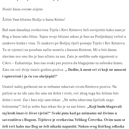
Nositi Isusa ovome svijetu
Želim Vam blizinu Božju u Isusu Kristu!
Baš nam današnja svetkovina Tijela i Krvi Kristove želi osvijestiti kako nam je
Bog u Isusu tako blizu. Tajnu svoje blizine utkao je Isus na Posljednjoj večeri u
znakove kruha i vina. Ti znakovi po Božjoj riječi postaju Tijelo i Krv Kristova.
Tu se vjernici na poseban način susreću s Isusom Kristom. Mi u biti danas
slavimo sve ono što je Isus učinio za nas. Zato je središte naše sigurnosti u
Crkvi – Euharistija. Isus nas svaki put poziva da blagujemo tu nebesku hranu.
Zato on već dvije tisuće godina poziva:
„ Dođite, k meni svi vi koji ste umorni
i opterećeni i ja ću vas okrijepiti!“
Unatoč našoj grešnosti mi se trebamo odazvati ovom Kristovu pozivu. Na
pričest se ne ide zato što smo mi dobri i sveti, već zbog toga što želimo biti
dobri i sveti. Zar i Isus nije sam rekao: „Ne treba zdravima liječnik nego
bolesnima“! Još je nešto Isus rekao što je za nas bitno:
„Koji budu blagovali
taj kruh imat će život vječni!“ Svaki puta kad ga uzimamo mi živimo u
savezništvu s Bogom. Tijelovo je svetkovina Velikog Četvrtka. Ovim nam se
želi reći kako nas Bog ne želi nikada napustiti. Nakon svog fizičkog odlaska