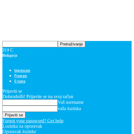
23.9
C
Međugorje
Impressum
Program
O nama
Prijaviti se
Dobrodošli! Prijavite se na svoj račun
Vaš username
vaša lozinka
Forgot your password? Get help
Lozinka za oporavak
Oporavak lozinke