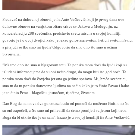
Predavač na duhovnoj obnovi je fra Ante Vučković, koji je prvog dana ove
duhovne obnove na vanjskom oltaru crkve sv. Jakova u Međugorju, uz
koncelebraciju 288 svećenika, predslavio svetu misu, a u svojoj homiliji
govorio je i o ovoj dvojici kako je rekao gorostasa svetom Petru i svetom Pavlu,
a pitajući se tko smo mi ljudi? Odgovorio da smo ono što smo u očima
Stvoritelja.
”Mi smo ono što smo u Njegovom srcu. Ta poruka mora doći do ljudi koji su
izluđeni informacijama da su oni nešto drugo, da mogu biti što god hoće. Ta
poruka mora doći do čovjeka jer ona ga jedino spašava. Mi, braćo svećenici,
smo tu da tu poruku donesemo ljudima na način kako je to činio Pavao i kako
je to činio Petar – blagošću, jasnoćom, riječima, životom…
Dao Bog da nam ova dva gorostasa budu od pomoći da možemo činiti ono što
su oni započeli, a što smo mi prihvatili da ćemo pronijeti svijetom koji treba
Boga da bi otkrio tko je on sam”, kazao je u svojoj homiliji fra Ante Vučković.