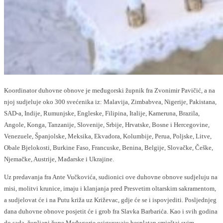
Koordinator duhovne obnove je međugorski župnik fra Zvonimir Pavičić, a na
njoj sudjeluje oko 300 svećenika iz: Malavija, Zimbabvea, Nigerije, Pakistana,
SAD-a, Indije, Rumunjske, Engleske, Filipina, Italije, Kameruna, Brazila,
Angole, Konga, Tanzanije, Slovenije, Srbije, Hrvatske, Bosne i Hercegovine,
Venezuele, Španjolske, Meksika, Ekvadora, Kolumbije, Perua, Poljske, Litve,
Obale Bjelokosti, Burkine Faso, Francuske, Benina, Belgije, Slovačke, Češke,
Njemačke, Austrije, Mađarske i Ukrajine.
Uz predavanja fra Ante Vučkovića, sudionici ove duhovne obnove sudjeluju na
misi, molitvi krunice, imaju i klanjanja pred Presvetim oltarskim sakramentom,
a sudjelovat će i na Putu križa uz Križevac, gdje će se i ispovjediti. Posljednjeg
dana duhovne obnove posjetit će i grob fra Slavka Barbarića. Kao i svih godina
do sada, župljani župe Međugorje osiguravaju besplatan smještaj svim