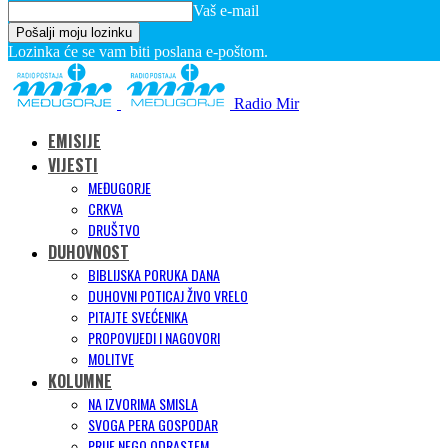
Vaš e-mail
Lozinka će se vam biti poslana e-poštom.
Radio Mir
EMISIJE
VIJESTI
MEĐUGORJE
CRKVA
DRUŠTVO
DUHOVNOST
BIBLIJSKA PORUKA DANA
DUHOVNI POTICAJ ŽIVO VRELO
PITAJTE SVEĆENIKA
PROPOVIJEDI I NAGOVORI
MOLITVE
KOLUMNE
NA IZVORIMA SMISLA
SVOGA PERA GOSPODAR
PRIJE NEGO ODRASTEM