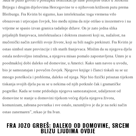
Sada se puno govori o postupku beatifikacije naše pobijene braće u Širokom
Brijegu i drugim dijelovima Hercegovine te o njihovom križnom putu prema
Bleiburgu. Fra Kvirin bi sigurno, kao intelektualac toga vremena vrlo
obrazovan i utjecajan čovjek, bio među njima da nije otišao u inozemstvo i na
vrijeme se spasio izvan granica tadašnje države. On je zato jedna slika
prijašnjih franjevaca, intelektualaca i doktora znanosti koji su, nažalost, na
mučenički način završili svoje živote, koji su bili naglo prekinuti. Fra Kvirin je
ostao simbol stare provincije i tih starih franjevaca. Mislim da su njegova djela
ostala nedovoljno istražena, a njegova misao pomalo zapostavljena. Umro je u
poodmakloj dobi daleko od domovine, u Americi. Kako sam naveo u uvodu,
bio je samozatajan i povučen čovjek. Njegove knjige i članci tiskali su se uz
mnogo poteškoća i problema, daleko od njega. Nije bio fizički prisutan tijekom
tiskanja svojih djela pa su se u nekima od njih potkrale čak i gramatičke
pogreške. Kada se tome pridodaju njegova samozatajnost, udaljenost od
domovine te stanje u domovini tijekom većeg dijela njegova života,
komunizam, zabrana povratka i sve ostalo, razumljivo je da je na neki način
ostao zanemaren”, rekao je fra Ivan.
FRA JOZO GRBEŠ: DALEKO OD DOMOVINE, SRCEM
BLIZU LJUDIMA OVDJE