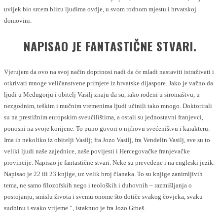
uvijek bio srcem blizu ljudima ovdje, u svom rodnom mjestu i hrvatskoj
domovini.
NAPISAO JE FANTASTIČNE STVARI.
Vjerujem da ovo na svoj način doprinosi nadi da će mladi nastaviti istraživati i
otkrivati mnoge veličanstvene primjere iz hrvatske dijaspore. Jako je važno da
ljudi u Međugorju i obitelj Vasilj znaju da su, iako rođeni u siromaštvu, u
nezgodnim, teškim i mučnim vremenima ljudi učinili tako mnogo. Doktorirali
su na prestižnim europskim sveučilištima, a ostali su jednostavni franjevci,
ponosni na svoje korijene. To puno govori o njihovu svećeništvu i karakteru.
Ima ih nekoliko iz obitelji Vasilj; fra Jozo Vasilj, fra Vendelin Vasilj, sve su to
veliki ljudi naše zajednice, naše povijesti i Hercegovačke franjevačke
provincije. Napisao je fantastične stvari. Neke su prevedene i na engleski jezik.
Napisao je 22 ili 23 knjige, uz velik broj članaka. To su knjige zanimljivih
tema, ne samo filozofskih nego i teoloških i duhovnih – razmišljanja o
postojanju, smislu života i svemu onome što dotiče svakog čovjeka, svaku
sudbinu i svako vrijeme.”, istaknuo je fra Jozo Grbeš.