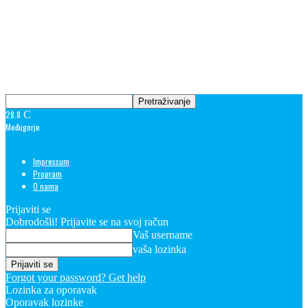
28.8
C
Međugorje
Impressum
Program
O nama
Prijaviti se
Dobrodošli! Prijavite se na svoj račun
Vaš username
vaša lozinka
Forgot your password? Get help
Lozinka za oporavak
Oporavak lozinke