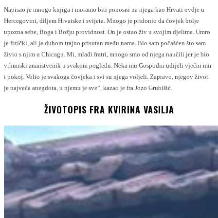
Napisao je mnogo knjiga i moramo biti ponosni na njega kao Hrvati ovdje u
Hercegovini, diljem Hrvatske i svijeta. Mnogo je pridonio da čovjek bolje
upozna sebe, Boga i Božju providnost. On je ostao živ u svojim djelima. Umro
je fizički, ali je duhom trajno prisutan među nama. Bio sam počašćen što sam
živio s njim u Chicagu. Mi, mlađi fratri, mnogo smo od njega naučili jer je bio
vrhunski znanstvenik u svakom pogledu. Neka mu Gospodin udijeli vječni mir
i pokoj. Volio je svakoga čovjeka i svi su njega voljeli. Zapravo, njegov život
je najveća anegdota, u njemu je sve”, kazao je fra Jozo Grubišić.
ŽIVOTOPIS FRA KVIRINA VASILJA