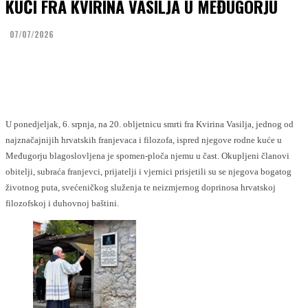
KUĆI FRA KVIRINA VASILJA U MEĐUGORJU
07/07/2026
Facebook
Twitter
U ponedjeljak, 6. srpnja, na 20. obljetnicu smrti fra Kvirina Vasilja, jednog od
najznačajnijih hrvatskih franjevaca i filozofa, ispred njegove rodne kuće u
Međugorju blagoslovljena je spomen-ploča njemu u čast. Okupljeni članovi
obitelji, subraća franjevci, prijatelji i vjernici prisjetili su se njegova bogatog
životnog puta, svećeničkog služenja te neizmjernog doprinosa hrvatskoj
filozofskoj i duhovnoj baštini.