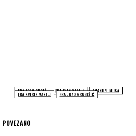
FRA JOZO GRBEŠ
FRA IVAN VASILJ
EMANUEL MUSA
FRA KVIRIN VASILJ
FRA JOZO GRUBIŠIĆ
POVEZANO