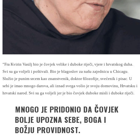
“Fra Kvirin Vasilj bio je čovjek velike i duboke riječi, vjere i hrvatskog duha.
Svi su ga voljeli i poštivali. Bio je blagoslov za našu zajednicu u Chicagu.
Služio je punim srcem kao znanstvenik, doktor filozofije, svećenik i pisac. U
sebi je imao mnogo darova, ali iznad svega volio je svoju domovinu, Hrvatsku i
hrvatski narod. Svi su ga voljeli jer je bio čovjek duboke misli i duboke riječi.
MNOGO JE PRIDONIO DA ČOVJEK
BOLJE UPOZNA SEBE, BOGA I
BOŽJU PROVIDNOST.