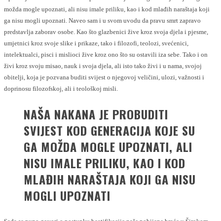
možda mogle upoznati, ali nisu imale priliku, kao i kod mlađih naraštaja koji
ga nisu mogli upoznati. Naveo sam i u svom uvodu da pravu smrt zapravo
predstavlja zaborav osobe. Kao što glazbenici žive kroz svoja djela i pjesme,
umjetnici kroz svoje slike i prikaze, tako i filozofi, teolozi, svećenici,
intelektualci, pisci i mislioci žive kroz ono što su ostavili iza sebe. Tako i on
živi kroz svoju misao, nauk i svoja djela, ali isto tako živi i u nama, svojoj
obitelji, koja je pozvana buditi svijest o njegovoj veličini, ulozi, važnosti i
doprinosu filozofskoj, ali i teološkoj misli.
NAŠA NAKANA JE PROBUDITI
SVIJEST KOD GENERACIJA KOJE SU
GA MOŽDA MOGLE UPOZNATI, ALI
NISU IMALE PRILIKU, KAO I KOD
MLAĐIH NARAŠTAJA KOJI GA NISU
MOGLI UPOZNATI