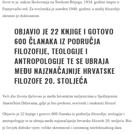
život te je, nakon školovanja na Širokom Brijegu, 1934. godine stupio u
Franjevački red. Za svećenika je zaređen 1940. godine, a studij filozofije
okrunio je doktoratom.
OBJAVIO JE 22 KNJIGE I GOTOVO
600 ČLANAKA IZ PODRUČJA
FILOZOFIJE, TEOLOGIJE I
ANTROPOLOGIJE TE SE UBRAJA
MEĐU NAJZNAČAJNIJE HRVATSKE
FILOZOFE 20. STOLJEĆA
Veći dio života djelovao je među hrvatskim iseljenicima u Sjedinjenim
Američkim Državama, gdje je bio profesor, svećenik i istaknuti filozof.
Objavio je 22 knjige i gotovo 600 članaka iz područja filozofije, teologije i
antropologije te se ubraja među najznačajnije hrvatske filozofe 20. stoljeća. Bio
je čovjek duboke vjere, velike skromnosti i iznimnog intelektualnog dara.