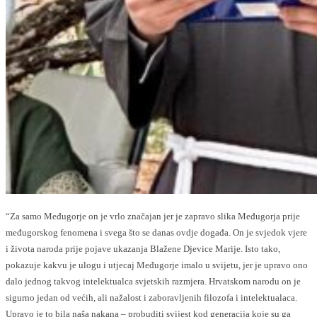
“Za samo Međugorje on je vrlo značajan jer je zapravo slika Međugorja prije
međugorskog fenomena i svega što se danas ovdje događa. On je svjedok vjere
i života naroda prije pojave ukazanja Blažene Djevice Marije. Isto tako,
pokazuje kakvu je ulogu i utjecaj Međugorje imalo u svijetu, jer je upravo ono
dalo jednog takvog intelektualca svjetskih razmjera. Hrvatskom narodu on je
sigurno jedan od većih, ali nažalost i zaboravljenih filozofa i intelektualaca.
Upravo je to bila naša nakana – probuditi svijest kod generacija koje su ga