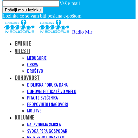
Vaš e-mail
Lozinka će se vam biti poslana e-poštom.
Radio Mir
EMISIJE
VIJESTI
MEĐUGORJE
CRKVA
DRUŠTVO
DUHOVNOST
BIBLIJSKA PORUKA DANA
DUHOVNI POTICAJ ŽIVO VRELO
PITAJTE SVEĆENIKA
PROPOVIJEDI I NAGOVORI
MOLITVE
KOLUMNE
NA IZVORIMA SMISLA
SVOGA PERA GOSPODAR
PRIJE NEGO ODRASTEM