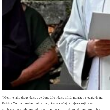
“Meni je jako drago da se ovo dogodilo i da se mladi naraštaji sjećaju dr. fra
Kvirina Vasilja. Posebno mi je drago što se sjećaju čovjeka koji je svoj
intelektualni i duhovni rad ostvario u dijaspori, daleko od domovine, ali je