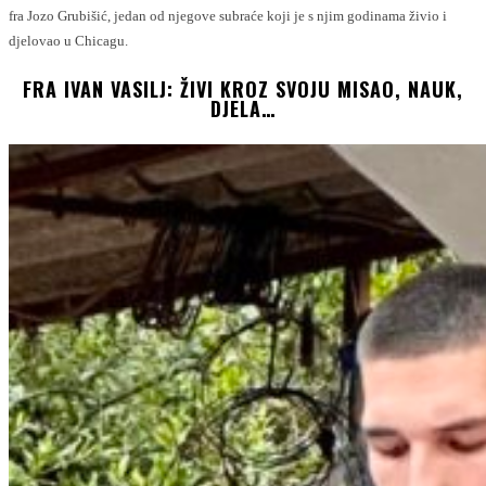
fra Jozo Grubišić, jedan od njegove subraće koji je s njim godinama živio i
djelovao u Chicagu.
FRA IVAN VASILJ: ŽIVI KROZ SVOJU MISAO, NAUK,
DJELA…