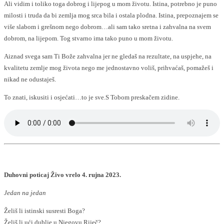
Ali vidim i toliko toga dobrog i lijepog u mom životu. Istina, potrebno je puno
milosti i truda da bi zemlja mog srca bila i ostala plodna. Istina, prepoznajem se
više slabom i grešnom nego dobrom…ali sam tako sretna i zahvalna na svem
dobrom, na lijepom. Tog stvarno ima tako puno u mom životu.
Aiznad svega sam Ti Bože zahvalna jer ne gledaš na rezultate, na uspjehe, na
kvalitetu zemlje mog života nego me jednostavno voliš, prihvaćaš, pomažeš i
nikad ne odustaješ.
To znati, iskusiti i osjećati…to je sve.S Tobom preskačem zidine.
Duhovni poticaj Živo vrelo 4. rujna 2023.
Jedan na jedan
Želiš li istinski susresti Boga?
Želiš li ući dublje u Njegovu Riječ?