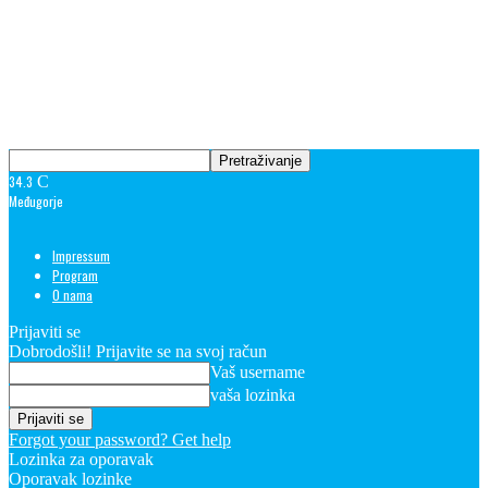
34.3
C
Međugorje
Impressum
Program
O nama
Prijaviti se
Dobrodošli! Prijavite se na svoj račun
Vaš username
vaša lozinka
Forgot your password? Get help
Lozinka za oporavak
Oporavak lozinke