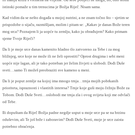
istinski pomaže u tim trenucima je Božja Riječ. Nisam sama.
Kad vidim da se nešto događa u mojoj nutrini, a ne znam točno što – sjetim se
prispodobe o sijaču, razmišljam, molim i pitam se: „Kakav je danas Bože teren
mog srca? Poznajem li ja uopće tu zemlju, kako ju obrađujem? Kako primam
sjeme Tvoje Riječi?
Da li je moje srce danas kamenito hladno tlo zatvoreno za Tebe i za mog
bližnjeg, srce koje ne može ili ne želi oprostiti? Oprost drugima i sebi meni
uopće nije lagan, ali je tako potreban jer želim živjeti u slobodi. Dođi Duše
sveti…samo Ti možeš preobraziti sve kameno u meni.
Da li je poput zemlje na kojoj ima mnogo trnja…trnja mojih pobrkanih
prioriteta, ispraznosti i vlastitih interesa? Trnje koje guši moju čežnju Bože za
Tobom. Dođi Duše Sveti…oslobodi me trnja zla i ovog svijeta koji me odvlači
od Tebe.
Ili dopuštam da Riječ Božja padne negdje usput u moje srce pa se na brzinu
oduševim, ali Te još brže i zaboravim? Dođi Duše Sveti, moje je srce zaista
potrebno obraćenja.