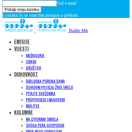
Vaš e-mail
Lozinka će se vam biti poslana e-poštom.
Radio Mir
EMISIJE
VIJESTI
MEĐUGORJE
CRKVA
DRUŠTVO
DUHOVNOST
BIBLIJSKA PORUKA DANA
DUHOVNI POTICAJ ŽIVO VRELO
PITAJTE SVEĆENIKA
PROPOVIJEDI I NAGOVORI
MOLITVE
KOLUMNE
NA IZVORIMA SMISLA
SVOGA PERA GOSPODAR
PRIJE NEGO ODRASTEM