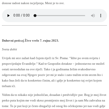
donose radost nakon iscjeljenja. Meni je to sve.
Duhovni poticaj Živo vrelo 7. rujna 2023.
Sveta dobit
Uvijek mi srce zažari kad čujem riječi iz Sv. Pisma: “Idite po svem svijetu i
propovijedajte Evanđelje.“ Kad te Gospodin dotakne – jednostavno ne možeš
ostati ravnodušan na ove riječi. Tako i ja godinama želim svakodnevno
odgovarati na ovaj Njegov poziv jer mi je stalo i zato tražim svim srcem što i
kako Isus želi da to konkretno činim, ali i gdje je konkretno taj svijet kojem
trebam ići.
Vidim da to nikako nije jednoličan, dosadan i predvidljiv put. Bog je moj život
preko puta kojim me vodi skroz promijenio moj život i ja sam Mu zahvalna na
tome. To je put koji je često drugačiji od onog što očekujemo jer nas vodi gdje