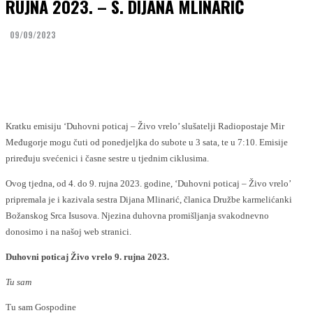
RUJNA 2023. – S. DIJANA MLINARIĆ
09/09/2023
Facebook
Twitter
Kratku emisiju ‘Duhovni poticaj – Živo vrelo’ slušatelji Radiopostaje Mir
Međugorje mogu čuti od ponedjeljka do subote u 3 sata, te u 7:10. Emisije
priređuju svećenici i časne sestre u tjednim ciklusima.
Ovog tjedna, od 4. do 9. rujna 2023. godine, ‘Duhovni poticaj – Živo vrelo’
pripremala je i kazivala sestra Dijana Mlinarić, članica Družbe karmelićanki
Božanskog Srca Isusova. Njezina duhovna promišljanja svakodnevno
donosimo i na našoj web stranici.
Duhovni poticaj Živo vrelo 9. rujna 2023.
Tu sam
Tu sam Gospodine