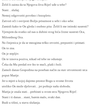
Želiš li zaista da ta Njegova živa Riječ uđe u tebe?
Stani…slušaj.
Nemoj odgovoriti površno i brzopleto.
Zatvori oči i osvijesti Božju prisutnost u sebi i oko sebe.
Zamisli kako te On gleda i osobno pita: Želiš li me istinski susresti?
Vjerujem da svatko od nas u dubini svog bića čezne susresti Oca,
Milosrdnog Oca.
No činjenica je da se mnogima teško otvoriti, prepustiti i primati.
On to zna.
On je strpljiv.
On te iznova poziva, nikad od tebe ne odustaje.
Čeka da Mu predaš sve što te muči, plaši i boli.
Zamoli danas Gospodina na poseban način za stav otvorenosti srca
poput Marije.
Jer u mjeri u kojoj dajemo prostor Bogu u svome životu
utoliko On može djelovati…jer poštuje našu slobodu.
Marija je znala stati…prebirati u svom srcu Njegovu Riječ.
Stani i ti danas…stani, barem malo, svaki dan.
Budi u tišini, u stavu slušanja.