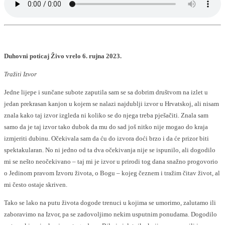
Duhovni poticaj Živo vrelo 6. rujna 2023.
Tražiti Izvor
Jedne lijepe i sunčane subote zaputila sam se sa dobrim društvom na izlet u
jedan prekrasan kanjon u kojem se nalazi najdublji izvor u Hrvatskoj, ali nisam
znala kako taj izvor izgleda ni koliko se do njega treba pješačiti. Znala sam
samo da je taj izvor tako dubok da mu do sad još nitko nije mogao do kraja
izmjeriti dubinu. Očekivala sam da ću do izvora doći brzo i da će prizor biti
spektakularan. No ni jedno od ta dva očekivanja nije se ispunilo, ali dogodilo
mi se nešto neočekivano – taj mi je izvor u prirodi tog dana snažno progovorio
o Jedinom pravom Izvoru života, o Bogu – kojeg čeznem i tražim čitav život, al
mi često ostaje skriven.
Tako se lako na putu života dogode trenuci u kojima se umorimo, zalutamo ili
zaboravimo na Izvor, pa se zadovoljimo nekim usputnim ponudama. Dogodilo