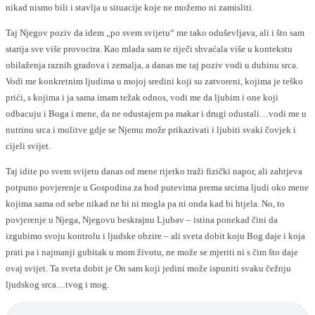
nikad nismo bili i stavlja u situacije koje ne možemo ni zamisliti.
Taj Njegov poziv da idem „po svem svijetu“ me tako oduševljava, ali i što sam
starija sve više provocira. Kao mlada sam te riječi shvaćala više u kontekstu
obilaženja raznih gradova i zemalja, a danas me taj poziv vodi u dubinu srca.
Vodi me konkretnim ljudima u mojoj sredini koji su zatvoreni, kojima je teško
prići, s kojima i ja sama imam težak odnos, vodi me da ljubim i one koji
odbacuju i Boga i mene, da ne odustajem pa makar i drugi odustali…vodi me u
nutrinu srca i molitve gdje se Njemu može prikazivati i ljubiti svaki čovjek i
cijeli svijet.
Taj idite po svem svijetu danas od mene rijetko traži fizički napor, ali zahtjeva
potpuno povjerenje u Gospodina za hod putevima prema srcima ljudi oko mene
kojima sama od sebe nikad ne bi ni mogla pa ni onda kad bi htjela. No, to
povjerenje u Njega, Njegovu beskrajnu Ljubav – istina ponekad čini da
izgubimo svoju kontrolu i ljudske obzire – ali sveta dobit koju Bog daje i koja
prati pa i najmanji gubitak u mom životu, ne može se mjeriti ni s čim što daje
ovaj svijet. Ta sveta dobit je On sam koji jedini može ispuniti svaku čežnju
ljudskog srca…tvog i mog.