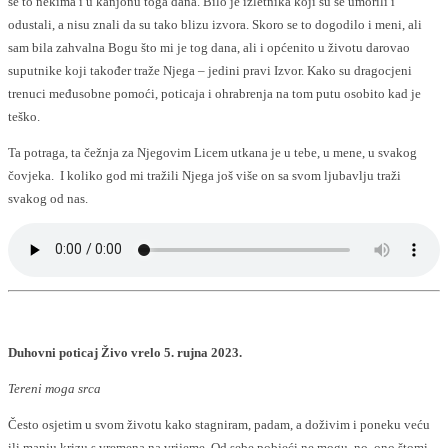
se to nekima i u kanjonu toga dana. Bilo je izletnika koji su se umorili i
odustali, a nisu znali da su tako blizu izvora. Skoro se to dogodilo i meni, ali
sam bila zahvalna Bogu što mi je tog dana, ali i općenito u životu darovao
suputnike koji također traže Njega – jedini pravi Izvor. Kako su dragocjeni
trenuci međusobne pomoći, poticaja i ohrabrenja na tom putu osobito kad je
teško.
Ta potraga, ta čežnja za Njegovim Licem utkana je u tebe, u mene, u svakog
čovjeka. I koliko god mi tražili Njega još više on sa svom ljubavlju traži
svakog od nas.
Duhovni poticaj Živo vrelo 5. rujna 2023.
Tereni moga srca
Često osjetim u svom životu kako stagniram, padam, a doživim i poneku veću
ili manju krizu s vremena na vrijeme. Od sebe pobjeći ne mogu, no, ono štomi