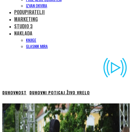
IZVAN OKVIRA
PODUPIRATELJI
MARKETING
STUDIO 3
NAKLADA
KNJIGE
GLASNIK MIRA
DUHOVNOST
DUHOVNI POTICAJ ŽIVO VRELO