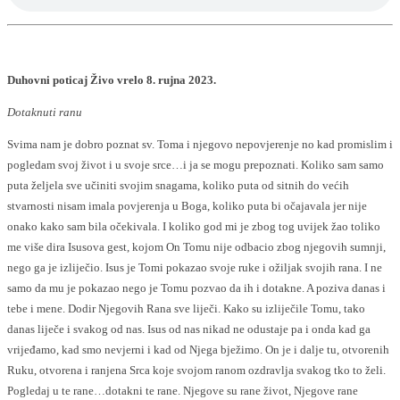
Duhovni poticaj Živo vrelo 8. rujna 2023.
Dotaknuti ranu
Svima nam je dobro poznat sv. Toma i njegovo nepovjerenje no kad promislim i
pogledam svoj život i u svoje srce…i ja se mogu prepoznati. Koliko sam samo
puta željela sve učiniti svojim snagama, koliko puta od sitnih do većih
stvarnosti nisam imala povjerenja u Boga, koliko puta bi očajavala jer nije
onako kako sam bila očekivala. I koliko god mi je zbog tog uvijek žao toliko
me više dira Isusova gest, kojom On Tomu nije odbacio zbog njegovih sumnji,
nego ga je izliječio. Isus je Tomi pokazao svoje ruke i ožiljak svojih rana. I ne
samo da mu je pokazao nego je Tomu pozvao da ih i dotakne. A poziva danas i
tebe i mene. Dodir Njegovih Rana sve liječi. Kako su izliječile Tomu, tako
danas liječe i svakog od nas. Isus od nas nikad ne odustaje pa i onda kad ga
vrijeđamo, kad smo nevjerni i kad od Njega bježimo. On je i dalje tu, otvorenih
Ruku, otvorena i ranjena Srca koje svojom ranom ozdravlja svakog tko to želi.
Pogledaj u te rane…dotakni te rane. Njegove su rane život, Njegove rane