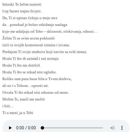
Istinski Te želim susresti
I taj Susret trajno živjeti.
Da, Ti si upisao čežnju u moje srce
da…ponekad je bolno otkidanje naslaga
koje me udaljuju od Tebe – sklonosti, očekivanja, odnosi…
Želim Ti se svim srcem pokloniti
izići iz svojih komotnosti iznutra i izvana.
Predajem Ti svoje strahove koji naviru sa svih strana.
Hvala Ti što ih uzimaš i oni nestaju
Hvala Ti što me dotičeš.
Hvala Ti što se nikad nisi oglušio.
Koliko sam puta Isuse bila u Tvom društvu,
ali ne i s Tobom…oprosti mi.
I hvala Ti što nikad nisi odustao od mene.
Molim Te, nauči me moliti
i biti…
Ti u meni, ja u Tebi