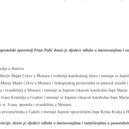
apostolski upravitelj Petar Palić donio je sljedeće odluke o imenovanjima i 
Kralja u Hutovu.
 Marije Majke Crkve u Mostaru i voditelja katedralnog zbora i imenuje se žup
e Marije Majke Crkve u Mostaru i biskupijskog povjerenika za pastoral mladih 
ola i evanđelista u Mostaru i imenuje se župnim vikarom katedralne župe Marij
 Ivana Krstitelja u Gradini i imenuje se župnim vikarom katedralne župe Marij
sv. Ivana, apostola i evanđelista u Mostaru.
ana prvomučenika u Gabeli i imenuje župnim upraviteljem župe Krista Kralja u 
vincije, donio je sljedeće odluke o imenovanjima i razrješenjima u pastoraln