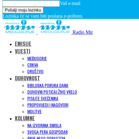
Vaš e-mail
Lozinka će se vam biti poslana e-poštom.
Radio Mir
EMISIJE
VIJESTI
MEĐUGORJE
CRKVA
DRUŠTVO
DUHOVNOST
BIBLIJSKA PORUKA DANA
DUHOVNI POTICAJ ŽIVO VRELO
PITAJTE SVEĆENIKA
PROPOVIJEDI I NAGOVORI
MOLITVE
KOLUMNE
NA IZVORIMA SMISLA
SVOGA PERA GOSPODAR
PRIJE NEGO ODRASTEM