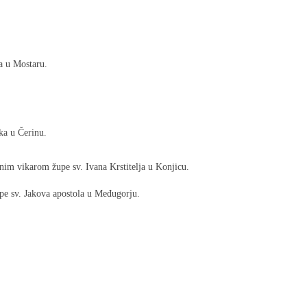
a u Mostaru.
ka u Čerinu.
pnim vikarom župe sv. Ivana Krstitelja u Konjicu.
e sv. Jakova apostola u Međugorju.