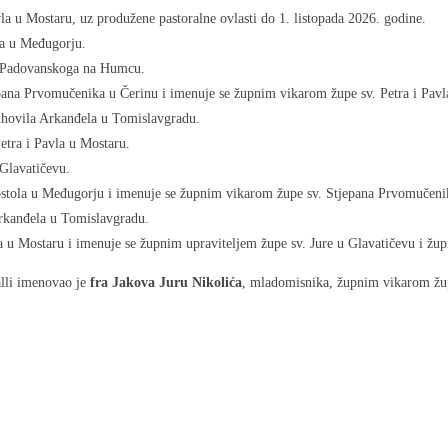
la u Mostaru, uz produžene pastoralne ovlasti do 1. listopada 2026. godine.
la u Međugorju.
e Padovanskoga na Humcu.
epana Prvomučenika u Čerinu i imenuje se župnim vikarom župe sv. Petra i Pavl
hovila Arkanđela u Tomislavgradu.
tra i Pavla u Mostaru.
 Glavatičevu.
postola u Međugorju i imenuje se župnim vikarom župe sv. Stjepana Prvomučeni
Arkanđela u Tomislavgradu.
la u Mostaru i imenuje se župnim upraviteljem župe sv. Jure u Glavatičevu i žu
lli imenovao je
fra Jakova Juru Nikolića
, mladomisnika, župnim vikarom žup