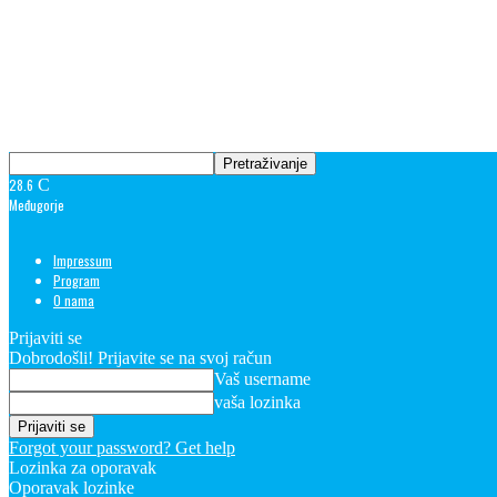
28.6
C
Međugorje
Impressum
Program
O nama
Prijaviti se
Dobrodošli! Prijavite se na svoj račun
Vaš username
vaša lozinka
Forgot your password? Get help
Lozinka za oporavak
Oporavak lozinke