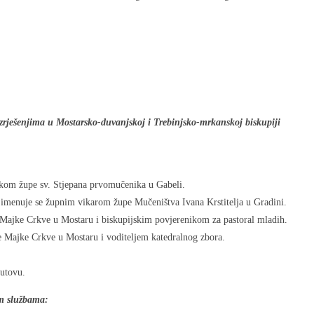
razrješenjima u Mostarsko-duvanjskoj i Trebinjsko-mrkanskoj biskupiji
nikom župe sv. Stjepana prvomučenika u Gabeli.
i imenuje se župnim vikarom župe Mučeništva Ivana Krstitelja u Gradini.
e Majke Crkve u Mostaru i biskupijskim povjerenikom za pastoral mladih.
e Majke Crkve u Mostaru i voditeljem katedralnog zbora.
Hutovu.
im službama: