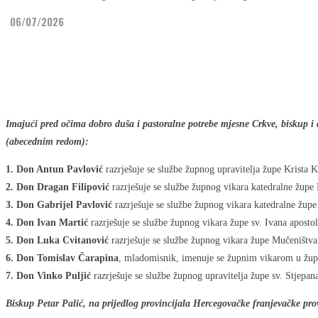
06/07/2026
Share
Facebook
Twitter
Imajući pred očima dobro duša i pastoralne potrebe mjesne Crkve, biskup i 
(abecednim redom):
1. Don Antun Pavlović
razrješuje se službe župnog upravitelja župe Krista 
2. Don Dragan Filipović
razrješuje se službe župnog vikara katedralne župe
3. Don Gabrijel Pavlović
razrješuje se službe župnog vikara katedralne žup
4. Don Ivan Martić
razrješuje se službe župnog vikara župe sv. Ivana apost
5. Don Luka Cvitanović
razrješuje se službe župnog vikara župe Mučeništva
6. Don Tomislav Čarapina
, mladomisnik, imenuje se župnim vikarom u župi 
7. Don Vinko Puljić
razrješuje se službe župnog upravitelja župe sv. Stjep
Biskup Petar Palić, na prijedlog provincijala Hercegovačke franjevačke pro