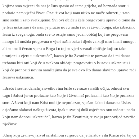
kojima smo svjesni da nas je Isus spasio od tame grijeha, od beznađa smrti i
podario nam vječni život. Onaj život koji nam nitko ne može oduzeti, i zato
smo sretni i zato svetkujemo. Svi ovi običaji žele progovoriti upravo o tome da
je Isus uskrsnuo i da nam je pružio novu nadu i novi život. Stoga, ako izbacimo
Isusa iz svega toga, onda sve to ostaje samo jedan običaj koji ne progovara
mnogo ili možda progovara o vjeri naših baka i djedova koji nisu imali mnogo,
ali su imali čvrstu vjeru u Boga i u toj su vjeri stvarali običaje koji su tako
uronjeni u vjeru u uskrsnuće”, kazao je fra Zvonimir te pozvao da i mi danas
trebamo biti oni koji će u svakom običaju progovoriti o Isusovu uskrsnuću i
koji će pronositi novim naraštajima da je sve ovo što danas slavimo upravo radi
Isusova uskrsnuća.
„Braćo i sestre, današnja svetkovina briše sve suze s naših očiju, odnosi svu
tugu i žalost jer su prolazne kao što je i život naš prolazan i kao što je prolazna
smrt. A život koji nam Krist nudi je neprolazan, vječan. Iako i danas na Uskrs
osjećamo slabosti našega života, ipak u svojoj duši osjećamo onu radost i nadu
koju nam donosi uskrsnuće”, kazao je fra Zvonimir, te svoju propovijed završio
riječima:
„Onaj koji živi svoj život sa stalnom sviješću da je Kristov i da Kristu ide, taj će