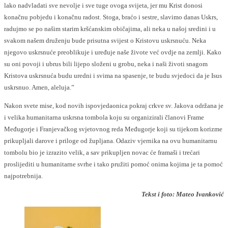
lako nadvladati sve nevolje i sve tuge ovoga svijeta, jer mu Krist donosi
konačnu pobjedu i konačnu radost. Stoga, braćo i sestre, slavimo danas Uskrs,
radujmo se po našim starim kršćanskim običajima, ali neka u našoj sredini i u
svakom našem druženju bude prisutna svijest o Kristovu uskrsnuću. Neka
njegovo uskrsnuće preoblikuje i uređuje naše živote već ovdje na zemlji. Kako
su oni povoji i ubrus bili lijepo složeni u grobu, neka i naši životi snagom
Kristova uskrsnuća budu uredni i svima na spasenje, te budu svjedoci da je Isus
uskrsnuo. Amen, aleluja.”
Nakon svete mise, kod novih ispovjedaonica pokraj crkve sv. Jakova održana je
i velika humanitarna uskrsna tombola koju su organizirali članovi Frame
Međugorje i Franjevačkog svjetovnog reda Međugorje koji su tijekom korizme
prikupljali darove i priloge od župljana. Odaziv vjernika na ovu humanitarnu
tombolu bio je izrazito velik, a sav prikupljen novac će framaši i trećari
proslijediti u humanitarne svrhe i tako pružiti pomoć onima kojima je ta pomoć
najpotrebnija.
Tekst i foto: Mateo Ivanković