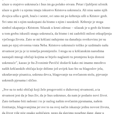
ulaze u otajstvo uskrsnuća i Isus im ga polako otvara. Petar i ljubljeni učenik
ulaze u grob i u njemu imaju iskustvo Kristova uskrsnuća. Ali nisu samo njih
dvojica ušla u grob, braćo i sestre, svi smo mi po krštenju ušli u Kristov grob.
Svi smo mi s njim suukopani da bismo s njim i suuskrsli. Krštenje je stoga
simbol ukapanja s Kristom. Silazak u krsni zdenac – silazak je u grob da bismo
u tom grobu iskusili snagu uskrsnuća, da bismo i mi zadobili milost otkupljenja
vječnoga života. Zato se mi kršćani radujemo na današnju svetkovinu jer su
nam po njoj otvorena vrata Neba. Kristovo uskrsnuće toliko je uzdrmalo našu
stvarnost jer ju je iz temelja promijenilo. I stoga su u kršćanskim narodima
nastajali mnogi običaji kojima se htjelo naglasiti tu promjenu koju donosi
uskrsnuće”, kazao je fra Zvonimir Pavičić dodavši kako mi imamo mnoštvo
naših kršćanskih običaja koje držimo još uvijek kao što su blagoslov jela,
ukrašavanje pisanica, uskrsna drvca, blagovanje na svečanom stolu, pjevanje
uskrsnih pjesama i slično.
„Sve su to neki običaji koji žele progovoriti o duhovnoj stvarnosti, a ta
stvarnost jest da je Isus živ, da je Isus uskrsnuo, da nam je podario novi život.
Zato trebamo biti radosni i to je razlog našim svečanim pjesmama, našem
čestitanju, blagovanjima jer sve to na svoj način iskazuje jednu novost života,
da život više nije onako uobičajen, nego da slavimo posebne dane, dane u