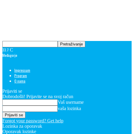
33.7
C
Međugorje
Impressum
Program
O nama
Prijaviti se
Dobrodošli! Prijavite se na svoj račun
Vaš username
vaša lozinka
Forgot your password? Get help
Lozinka za oporavak
Oporavak lozinke