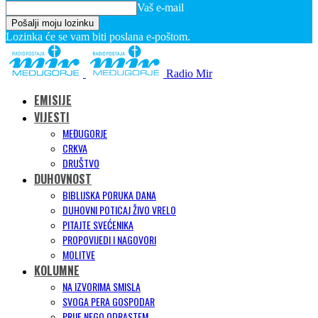
Vaš e-mail
Lozinka će se vam biti poslana e-poštom.
Radio Mir
EMISIJE
VIJESTI
MEĐUGORJE
CRKVA
DRUŠTVO
DUHOVNOST
BIBLIJSKA PORUKA DANA
DUHOVNI POTICAJ ŽIVO VRELO
PITAJTE SVEĆENIKA
PROPOVIJEDI I NAGOVORI
MOLITVE
KOLUMNE
NA IZVORIMA SMISLA
SVOGA PERA GOSPODAR
PRIJE NEGO ODRASTEM