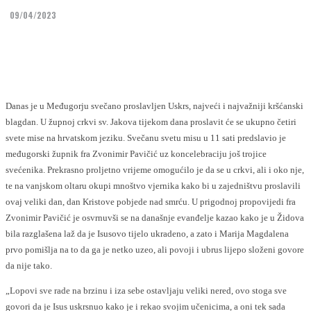
09/04/2023
Facebook
Twitter
Danas je u Međugorju svečano proslavljen Uskrs, najveći i najvažniji kršćanski
blagdan. U župnoj crkvi sv. Jakova tijekom dana proslavit će se ukupno četiri
svete mise na hrvatskom jeziku. Svečanu svetu misu u 11 sati predslavio je
međugorski župnik fra Zvonimir Pavičić uz koncelebraciju još trojice
svećenika. Prekrasno proljetno vrijeme omogućilo je da se u crkvi, ali i oko nje,
te na vanjskom oltaru okupi mnoštvo vjernika kako bi u zajedništvu proslavili
ovaj veliki dan, dan Kristove pobjede nad smrću. U prigodnoj propovijedi fra
Zvonimir Pavičić je osvrnuvši se na današnje evanđelje kazao kako je u Židova
bila razglašena laž da je Isusovo tijelo ukradeno, a zato i Marija Magdalena
prvo pomišlja na to da ga je netko uzeo, ali povoji i ubrus lijepo složeni govore
da nije tako.
„Lopovi sve rade na brzinu i iza sebe ostavljaju veliki nered, ovo stoga sve
govori da je Isus uskrsnuo kako je i rekao svojim učenicima, a oni tek sada