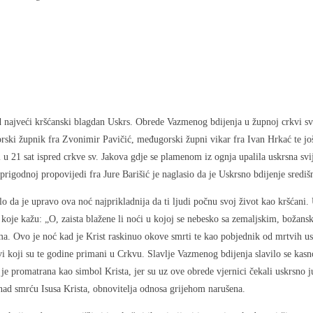
 najveći kršćanski blagdan Uskrs. Obrede Vazmenog bdijenja u župnoj crkvi sv
gorski župnik fra Zvonimir Pavičić, međugorski župni vikar fra Ivan Hrkać te jo
i u 21 sat ispred crkve sv. Jakova gdje se plamenom iz ognja upalila uskrsna svi
 prigodnoj propovijedi fra Jure Barišić je naglasio da je Uskrsno bdijenje središn
lo da je upravo ova noć najprikladnija da ti ljudi počnu svoj život kao kršćani.
i koje kažu: „O, zaista blažene li noći u kojoj se nebesko sa zemaljskim, božan
tima. Ovo je noć kad je Krist raskinuo okove smrti te kao pobjednik od mrtvih u
svi koji su te godine primani u Crkvu. Slavlje Vazmenog bdijenja slavilo se kasn
je promatrana kao simbol Krista, jer su uz ove obrede vjernici čekali uskrsno j
ad smrću Isusa Krista, obnovitelja odnosa grijehom narušena.