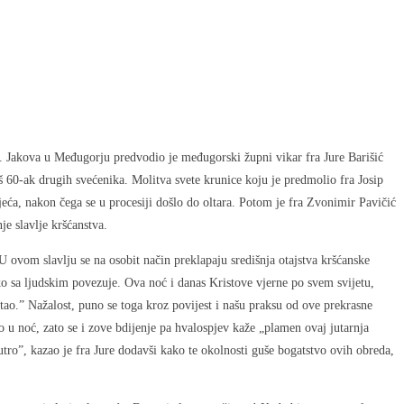
. Jakova u Međugorju predvodio je međugorski župni vikar fra Jure Barišić
š 60-ak drugih svećenika. Molitva svete krunice koju je predmolio fra Josip
jeća, nakon čega se u procesiji došlo do oltara. Potom je fra Zvonimir Pavičić
je slavlje kršćanstva.
 U ovom slavlju se na osobit način preklapaju središnja otajstva kršćanske
sko sa ljudskim povezuje. Ova noć i danas Kristove vjerne po svem svijetu,
stao.” Nažalost, puno se toga kroz povijest i našu praksu od ove prekrasne
o u noć, zato se i zove bdijenje pa hvalospjev kaže „plamen ovaj jutarnja
utro”, kazao je fra Jure dodavši kako te okolnosti guše bogatstvo ovih obreda,