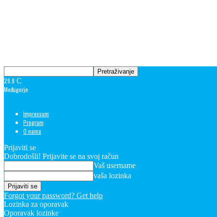
29.8
C
Međugorje
Impressum
Program
O nama
Prijaviti se
Dobrodošli! Prijavite se na svoj račun
Vaš username
vaša lozinka
Forgot your password? Get help
Lozinka za oporavak
Oporavak lozinke