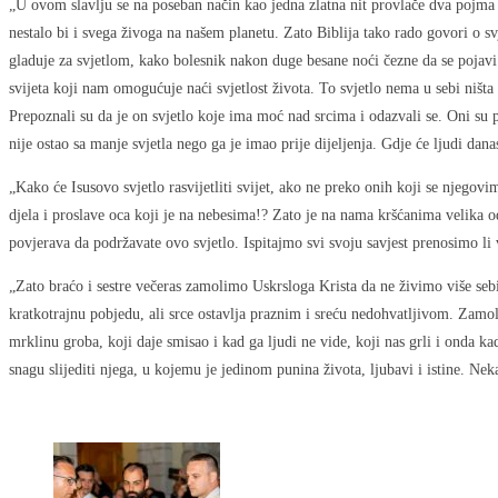
„U ovom slavlju se na poseban način kao jedna zlatna nit provlače dva pojma o 
nestalo bi i svega živoga na našem planetu. Zato Biblija tako rado govori o s
gladuje za svjetlom, kako bolesnik nakon duge besane noći čezne da se pojavi 
svijeta koji nam omogućuje naći svjetlost života. To svjetlo nema u sebi ništa
Prepoznali su da je on svjetlo koje ima moć nad srcima i odazvali se. Oni su poz
nije ostao sa manje svjetla nego ga je imao prije dijeljenja. Gdje će ljudi dan
„Kako će Isusovo svjetlo rasvijetliti svijet, ako ne preko onih koji se njegov
djela i proslave oca koji je na nebesima!? Zato je na nama kršćanima velika odg
povjerava da podržavate ovo svjetlo. Ispitajmo svi svoju savjest prenosimo li vj
„Zato braćo i sestre večeras zamolimo Uskrsloga Krista da ne živimo više seb
kratkotrajnu pobjedu, ali srce ostavlja praznim i sreću nedohvatljivom. Zamol
mrklinu groba, koji daje smisao i kad ga ljudi ne vide, koji nas grli i onda
snagu slijediti njega, u kojemu je jedinom punina života, ljubavi i istine. Nek