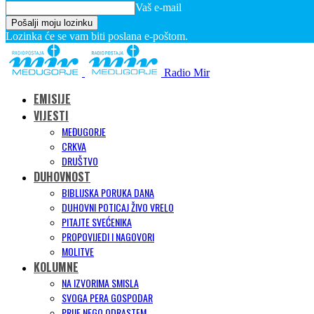
Vaš e-mail
Lozinka će se vam biti poslana e-poštom.
Radio Mir
EMISIJE
VIJESTI
MEĐUGORJE
CRKVA
DRUŠTVO
DUHOVNOST
BIBLIJSKA PORUKA DANA
DUHOVNI POTICAJ ŽIVO VRELO
PITAJTE SVEĆENIKA
PROPOVIJEDI I NAGOVORI
MOLITVE
KOLUMNE
NA IZVORIMA SMISLA
SVOGA PERA GOSPODAR
PRIJE NEGO ODRASTEM