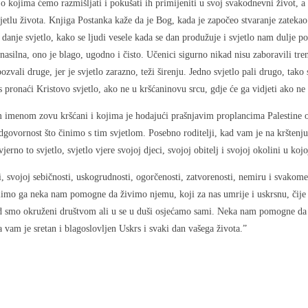
kojima ćemo razmišljati i pokušati ih primijeniti u svoj svakodnevni život, a t
vjetlu života. Knjiga Postanka kaže da je Bog, kada je započeo stvaranje zateka
danje svjetlo, kako se ljudi vesele kada se dan produžuje i svjetlo nam dulje po
 nasilna, ono je blago, ugodno i čisto. Učenici sigurno nikad nisu zaboravili tr
vali druge, jer je svjetlo zarazno, teži širenju. Jedno svjetlo pali drugo, tako s
as pronaći Kristovo svjetlo, ako ne u kršćaninovu srcu, gdje će ga vidjeti ako ne
im imenom zovu kršćani i kojima je hodajući prašnjavim proplancima Palestine os
ovornost što činimo s tim svjetlom. Posebno roditelji, kad vam je na krštenju va
erno to svjetlo, svjetlo vjere svojoj djeci, svojoj obitelj i svojoj okolini u koj
i, svojoj sebičnosti, uskogrudnosti, ogorčenosti, zatvorenosti, nemiru i svako
imo ga neka nam pomogne da živimo njemu, koji za nas umrije i uskrsnu, čije sv
 kad smo okruženi društvom ali u se u duši osjećamo sami. Neka nam pomogne da
a vam je sretan i blagoslovljen Uskrs i svaki dan vašega života.”