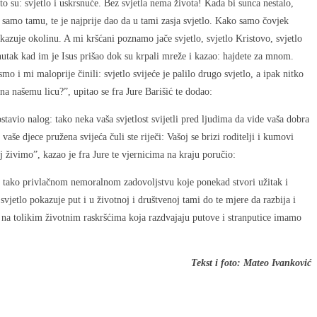
o su: svjetlo i uskrsnuće. Bez svjetla nema života! Kada bi sunca nestalo,
o samo tamu, te je najprije dao da u tami zasja svjetlo. Kako samo čovjek
kazuje okolinu. A mi kršćani poznamo jače svjetlo, svjetlo Kristovo, svjetlo
enutak kad im je Isus prišao dok su krpali mreže i kazao: hajdete za mnom.
mo i mi maloprije činili: svjetlo svijeće je palilo drugo svjetlo, a ipak nitko
 na našemu licu?”, upitao se fra Jure Barišić te dodao:
tavio nalog: tako neka vaša svjetlost svijetli pred ljudima da vide vaša dobra
še djece pružena svijeća čuli ste riječi: Vašoj se brizi roditelji i kumovi
oj živimo”, kazao je fra Jure te vjernicima na kraju poručio:
me tako privlačnom nemoralnom zadovoljstvu koje ponekad stvori užitak i
jetlo pokazuje put i u životnoj i društvenoj tami do te mjere da razbija i
 na tolikim životnim raskršćima koja razdvajaju putove i stranputice imamo
Tekst i foto: Mateo Ivanković