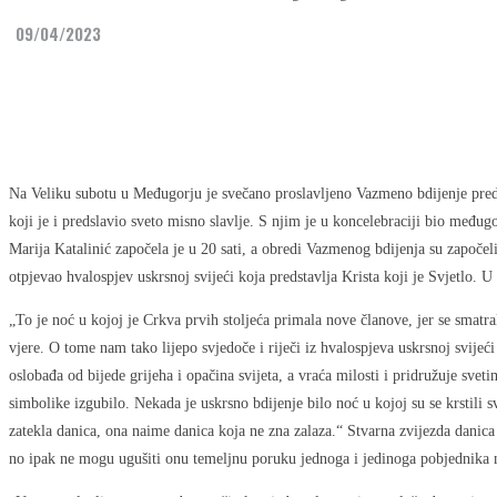
09/04/2023
Share
Facebook
Twitter
Na Veliku subotu u Međugorju je svečano proslavljeno Vazmeno bdijenje pred
koji je i predslavio sveto misno slavlje. S njim je u koncelebraciji bio među
Marija Katalinić započela je u 20 sati, a obredi Vazmenog bdijenja su započel
otpjevao hvalospjev uskrsnoj svijeći koja predstavlja Krista koji je Svjetlo. U
„To je noć u kojoj je Crkva prvih stoljeća primala nove članove, jer se smatra
vjere. O tome nam tako lijepo svjedoče i riječi iz hvalospjeva uskrsnoj svijeć
oslobađa od bijede grijeha i opačina svijeta, a vraća milosti i pridružuje sve
simbolike izgubilo. Nekada je uskrsno bdijenje bilo noć u kojoj su se krstili 
zatekla danica, ona naime danica koja ne zna zalaza.“ Stvarna zvijezda danica 
no ipak ne mogu ugušiti onu temeljnu poruku jednoga i jedinoga pobjednika n