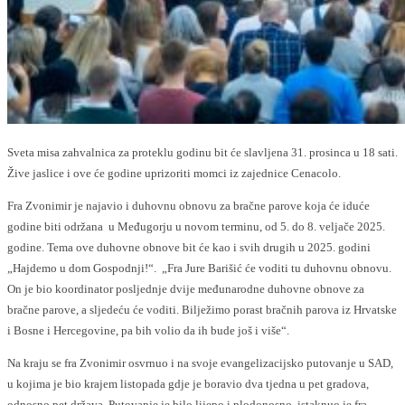
Sveta misa zahvalnica za proteklu godinu bit će slavljena 31. prosinca u 18 sati.
Žive jaslice i ove će godine uprizoriti momci iz zajednice Cenacolo.
Fra Zvonimir je najavio i duhovnu obnovu za bračne parove koja će iduće
godine biti održana u Međugorju u novom terminu, od 5. do 8. veljače 2025.
godine. Tema ove duhovne obnove bit će kao i svih drugih u 2025. godini
„Hajdemo u dom Gospodnji!“. „Fra Jure Barišić će voditi tu duhovnu obnovu.
On je bio koordinator posljednje dvije međunarodne duhovne obnove za
bračne parove, a sljedeću će voditi. Bilježimo porast bračnih parova iz Hrvatske
i Bosne i Hercegovine, pa bih volio da ih bude još i više“.
Na kraju se fra Zvonimir osvrnuo i na svoje evangelizacijsko putovanje u SAD,
u kojima je bio krajem listopada gdje je boravio dva tjedna u pet gradova,
odnosno pet država. Putovanje je bilo lijepo i plodonosno, istaknuo je fra