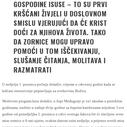
GOSPODINE ISUSE – TO SU PRVI
KRŠĆANI ŽIVJELI U DOSLOVNOM
SMISLU VJERUJUĆI DA ĆE KRIST
DOĆI ZA NJIHOVA ŽIVOTA. TAKO
DA ZORNICE MOGU UPRAVO
POMOĆI U TOM IŠČEKIVANJU,
SLUŠANJE ČITANJA, MOLITAVA I
RAZMATRATI
U nedjelju 1. prosinca počinje došašće, vrijeme u crkvenoj godini kada se
kršćani intenzivnije pripravljaju za svetkovinu Božića.
Molitveni program kroz došašće, u župi Međugorje je već uhodan u proteklim
godinama, osobito u zadnje dvije godine sa župnim katehezama srijedom. I ove
godine od ponedjeljka 2. prosinca u crkvi svetoga Jakova bit će slavljene svete
mise zornice u 6 sati ujutro, svakim danom osim nedjelje, a prijenos svetih misa