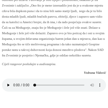
Zvonimir i zaključio „Ono što je mene iznenadilo jest da je u svakome mjestu
crkva bila dupkom puna i da to nisu bili samo stariji ljudi, nego da je tu bilo
dosta mladih ljudi, mladih bračnih parova, obitelji, djece i zapravo sam vidio
da su katolici u Americi brojni, da ih ima, i da rado posjećuju ovakve susrete.
Čuli su za Međugorje, znaju što je Međugorje i žele još više znati. Dolaze u
Međugorje i žele još više dolaziti. Zapravo ovo je bio poticaj da i oni u svojim
župama, u svojim državama organiziraju barem jedan dan u mjesecu, dan kao u
Međugorju što se tiče molitvenog programa i da tako razmatrajući Gospine
poruke rastu u takvoj duhovnosti koja donosi mnoštvo plodova“. Nakon SAD
fra Zvonimir je posjetio i Njemačku, gdje je održao nekoliko susreta.
Cijeli razgovor poslušajte u audiozapisu.
Vedrana Vidović