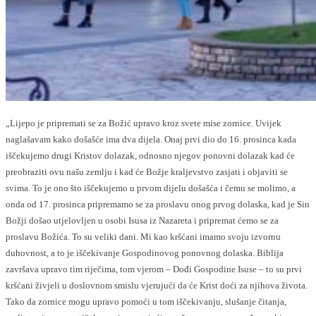
„Lijepo je pripremati se za Božić upravo kroz svete mise zornice. Uvijek
naglašavam kako došašće ima dva dijela. Onaj prvi dio do 16. prosinca kada
iščekujemo drugi Kristov dolazak, odnosno njegov ponovni dolazak kad će
preobraziti ovu našu zemlju i kad će Božje kraljevstvo zasjati i objaviti se
svima. To je ono što iščekujemo u prvom dijelu došašća i čemu se molimo, a
onda od 17. prosinca pripremamo se za proslavu onog prvog dolaska, kad je Sin
Božji došao utjelovljen u osobi Isusa iz Nazareta i pripremat ćemo se za
proslavu Božića. To su veliki dani. Mi kao kršćani imamo svoju izvornu
duhovnost, a to je iščekivanje Gospodinovog ponovnog dolaska. Biblija
završava upravo tim riječima, tom vjerom – Dođi Gospodine Isuse – to su prvi
kršćani živjeli u doslovnom smislu vjerujući da će Krist doći za njihova života.
Tako da zornice mogu upravo pomoći u tom iščekivanju, slušanje čitanja,