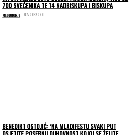
700 SVEĆENIKA TE 14 NADBISKUPA I BISKUPA
07/08/2026
MEĐUGORJE
BENEDIKT OSTOJIĆ: ‘NA MLADIFESTU SVAKI PUT
OSJETITE POSEBNU DUHOVNOST KOJOJ SE ŽELITE