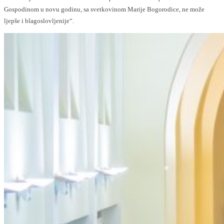
Gospodinom u novu godinu, sa svetkovinom Marije Bogorodice, ne može
ljepše i blagoslovljenije“.