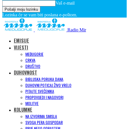
Vaš e-mail
Lozinka će se vam biti poslana e-poštom.
Radio Mir
EMISIJE
VIJESTI
MEĐUGORJE
CRKVA
DRUŠTVO
DUHOVNOST
BIBLIJSKA PORUKA DANA
DUHOVNI POTICAJ ŽIVO VRELO
PITAJTE SVEĆENIKA
PROPOVIJEDI I NAGOVORI
MOLITVE
KOLUMNE
NA IZVORIMA SMISLA
SVOGA PERA GOSPODAR
PRIJE NEGO ODRASTEM