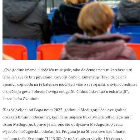
„Ove godine imamo u došašću tri srijede, tako da ćemo imati tri kateheze i tri
teme, ali sve će biti povezano. Govorit ćemo o Euharistiji. Tako da će oni
vjernici koji dođu na te kateheze moći čuti više o svetoj misi, o svim obredima i
o značenju gesta i obreda i svega onoga što činimo i slavimo u euharistiji“,
kazao je fra Zvonimir.
Blagoslovljeni od Boga novu 2025. godinu u Međugorju će i ove godine
dočekati brojni hodočasnici, koji će se umjesto buke svijeta odlučiti za mir i
tišinu Međugorja. Upravo je mir ono što obilježava Međugorje, o čemu
svjedoče međugorski hodočasnici. Program je na Silvestrovo kao i inače,
istaknuo je fra Zvonimir. “U 23.30h će početi misno slavlje. Ući ćemo s