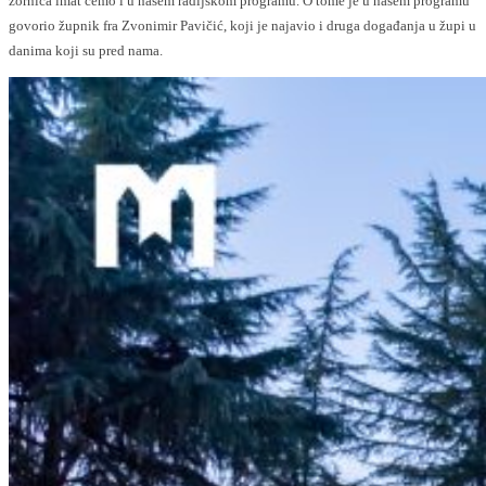
zornica imat ćemo i u našem radijskom programu. O tome je u našem programu
govorio župnik fra Zvonimir Pavičić, koji je najavio i druga događanja u župi u
danima koji su pred nama.