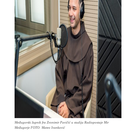
Međugorski župnik fra Zvonimir Pavičić u studiju Radiopostaje Mir
Međugorje FOTO: Mateo Ivanković