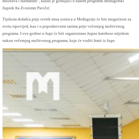
molitava i razmatrati“, kazao je gostujući u našem programu međugorski
župnik fra Zvonimir Pavičić.
Tijekom došašća prije svetih misa zornica u Međugorju će biti mogućnost za
svetu ispovijed, kao i u popodnevnim satima prije večernjeg molitvenog
programa. I ove godine u župi će biti organizirane župne kateheze srijedom
nakon večernjeg molitvenog programa, koje će voditi fratri iz župe.