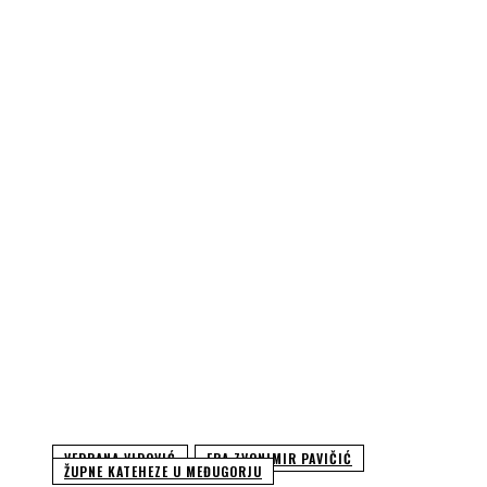
VEDRANA VIDOVIĆ
FRA ZVONIMIR PAVIČIĆ
ŽUPNE KATEHEZE U MEĐUGORJU