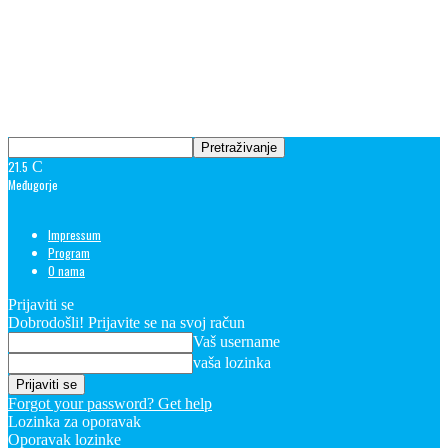
21.5
C
Međugorje
Impressum
Program
O nama
Prijaviti se
Dobrodošli! Prijavite se na svoj račun
Vaš username
vaša lozinka
Forgot your password? Get help
Lozinka za oporavak
Oporavak lozinke