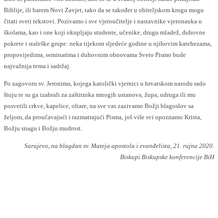
Biblije, ili barem Novi Zavjet, tako da se također u obiteljskom krugu mogu
čitati sveti tekstovi. Pozivamo i sve vjeroučitelje i nastavnike vjeronauka u
školama, kao i one koji okupljaju studente, učenike, drugu mladež, duhovne
pokrete i staleške grupe: neka tijekom sljedeće godine u njihovim katehezama,
propovijedima, seminarima i duhovnim obnovama Sveto Pismo bude
najvažnija tema i sadržaj.
Po zagovoru sv. Jeronima, kojega katolički vjernici u hrvatskom narodu rado
štuju te su ga izabrali za zaštitnika mnogih ustanova, župa, udruga ili mu
posvetili crkve, kapelice, oltare, na sve vas zazivamo Božji blagoslov sa
željom, da proučavajući i razmatrajući Pisma, još više svi upoznamo Krista,
Božju snagu i Božju mudrost.
Sarajevo, na blagdan sv. Mateja apostola i evanđelista, 21. rujna 2020.
Biskupi Biskupske konferencije BiH