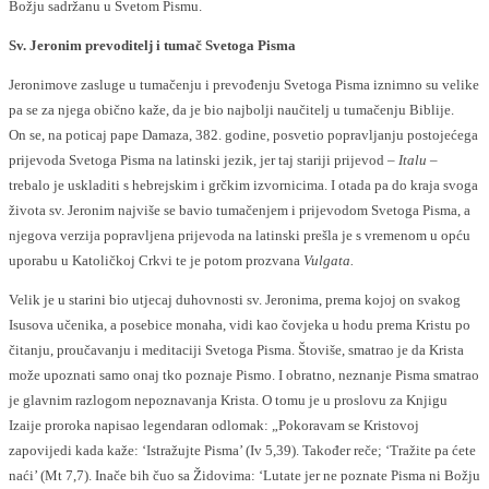
Božju sadržanu u Svetom Pismu.
Sv. Jeronim prevoditelj i tumač Svetoga Pisma
Jeronimove zasluge u tumačenju i prevođenju Svetoga Pisma iznimno su velike
pa se za njega obično kaže, da je bio najbolji naučitelj u tumačenju Biblije.
On se, na poticaj pape Damaza, 382. godine, posvetio popravljanju postojećega
prijevoda Svetoga Pisma na latinski jezik, jer taj stariji prijevod
– Italu
–
trebalo je uskladiti s hebrejskim i grčkim izvornicima. I otada pa do kraja svoga
života sv. Jeronim najviše se bavio tumačenjem i prijevodom Svetoga Pisma, a
njegova verzija popravljena prijevoda na latinski prešla je s vremenom u opću
uporabu u Katoličkoj Crkvi te je potom prozvana
Vulgata.
Velik je u starini bio utjecaj duhovnosti sv. Jeronima, prema kojoj on svakog
Isusova učenika, a posebice monaha, vidi kao čovjeka u hodu prema Kristu po
čitanju, proučavanju i meditaciji Svetoga Pisma. Štoviše, smatrao je da Krista
može upoznati samo onaj tko poznaje Pismo. I obratno, neznanje Pisma smatrao
je glavnim razlogom nepoznavanja Krista. O tomu je u proslovu za Knjigu
Izaije proroka napisao legendaran odlomak: „Pokoravam se Kristovoj
zapovijedi kada kaže: ‘Istražujte Pisma’ (Iv 5,39). Također reče; ‘Tražite pa ćete
naći’ (Mt 7,7). Inače bih čuo sa Židovima: ‘Lutate jer ne poznate Pisma ni Božju