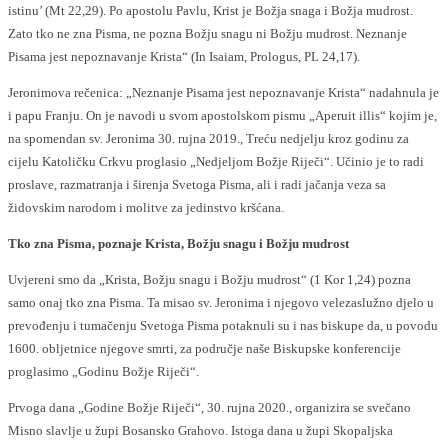
istinu’ (Mt 22,29). Po apostolu Pavlu, Krist je Božja snaga i Božja mudrost.
Zato tko ne zna Pisma, ne pozna Božju snagu ni Božju mudrost. Neznanje
Pisama jest nepoznavanje Krista“ (In Isaiam, Prologus, PL 24,17).
Jeronimova rečenica: „Neznanje Pisama jest nepoznavanje Krista“ nadahnula je
i papu Franju. On je navodi u svom apostolskom pismu „Aperuit illis“ kojim je,
na spomendan sv. Jeronima 30. rujna 2019., Treću nedjelju kroz godinu za
cijelu Katoličku Crkvu proglasio „Nedjeljom Božje Riječi“. Učinio je to radi
proslave, razmatranja i širenja Svetoga Pisma, ali i radi jačanja veza sa
židovskim narodom i molitve za jedinstvo kršćana.
Tko zna Pisma, poznaje Krista, Božju snagu i Božju mudrost
Uvjereni smo da „Krista, Božju snagu i Božju mudrost“ (1 Kor 1,24) pozna
samo onaj tko zna Pisma. Ta misao sv. Jeronima i njegovo velezaslužno djelo u
prevođenju i tumačenju Svetoga Pisma potaknuli su i nas biskupe da, u povodu
1600. obljetnice njegove smrti, za područje naše Biskupske konferencije
proglasimo „Godinu Božje Riječi“.
Prvoga dana „Godine Božje Riječi“, 30. rujna 2020., organizira se svečano
Misno slavlje u župi Bosansko Grahovo. Istoga dana u župi Skopaljska