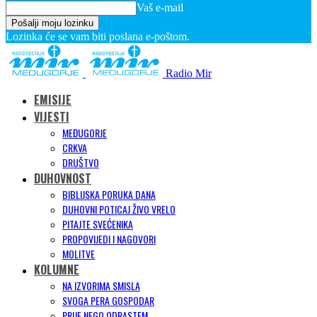
Vaš e-mail
Lozinka će se vam biti poslana e-poštom.
Radio Mir
EMISIJE
VIJESTI
MEĐUGORJE
CRKVA
DRUŠTVO
DUHOVNOST
BIBLIJSKA PORUKA DANA
DUHOVNI POTICAJ ŽIVO VRELO
PITAJTE SVEĆENIKA
PROPOVIJEDI I NAGOVORI
MOLITVE
KOLUMNE
NA IZVORIMA SMISLA
SVOGA PERA GOSPODAR
PRIJE NEGO ODRASTEM