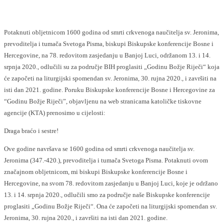
Potaknuti obljetnicom 1600 godina od smrti crkvenoga naučitelja sv. Jeronima,
prevoditelja i tumača Svetoga Pisma, biskupi Biskupske konferencije Bosne i
Hercegovine, na 78. redovitom zasjedanju u Banjoj Luci, održanom 13. i 14.
srpnja 2020., odlučili su za područje BIH proglasiti „Godinu Božje Riječi“ koja
će započeti na liturgijski spomendan sv. Jeronima, 30. rujna 2020., i završiti na
isti dan 2021. godine. Poruku Biskupske konferencije Bosne i Hercegovine za
“Godinu Božje Riječi”, objavljenu na web stranicama katoličke tiskovne
agencije (KTA) prenosimo u cijelosti:
Draga braćo i sestre!
Ove godine navršava se 1600 godina od smrti crkvenoga naučitelja sv.
Jeronima (347.-420.), prevoditelja i tumača Svetoga Pisma. Potaknuti ovom
značajnom obljetnicom, mi biskupi Biskupske konferencije Bosne i
Hercegovine, na svom 78. redovitom zasjedanju u Banjoj Luci, koje je održano
13. i 14. srpnja 2020., odlučili smo za područje naše Biskupske konferencije
proglasiti „Godinu Božje Riječi“. Ona će započeti na liturgijski spomendan sv.
Jeronima, 30. rujna 2020., i završiti na isti dan 2021. godine.