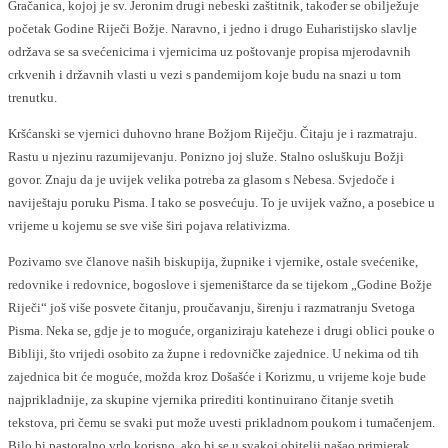
Gračanica, kojoj je sv. Jeronim drugi nebeski zaštitnik, također se obilježuje
početak Godine Riječi Božje. Naravno, i jedno i drugo Euharistijsko slavlje
održava se sa svećenicima i vjernicima uz poštovanje propisa mjerodavnih
crkvenih i državnih vlasti u vezi s pandemijom koje budu na snazi u tom
trenutku.
Kršćanski se vjernici duhovno hrane Božjom Riječju. Čitaju je i razmatraju.
Rastu u njezinu razumijevanju. Ponizno joj služe. Stalno osluškuju Božji
govor. Znaju da je uvijek velika potreba za glasom s Nebesa. Svjedoče i
naviještaju poruku Pisma. I tako se posvećuju. To je uvijek važno, a posebice u
vrijeme u kojemu se sve više širi pojava relativizma.
Pozivamo sve članove naših biskupija, župnike i vjernike, ostale svećenike,
redovnike i redovnice, bogoslove i sjemeništarce da se tijekom „Godine Božje
Riječi“ još više posvete čitanju, proučavanju, širenju i razmatranju Svetoga
Pisma. Neka se, gdje je to moguće, organiziraju kateheze i drugi oblici pouke o
Bibliji, što vrijedi osobito za župne i redovničke zajednice. U nekima od tih
zajednica bit će moguće, možda kroz Došašće i Korizmu, u vrijeme koje bude
najprikladnije, za skupine vjernika prirediti kontinuirano čitanje svetih
tekstova, pri čemu se svaki put može uvesti prikladnom poukom i tumačenjem.
Bilo bi pastoralno vrlo korisno, ako bi se u svakoj obitelji našao primjerak