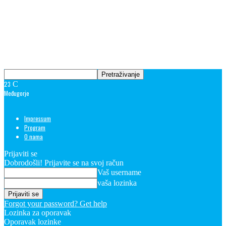
23
C
Međugorje
Impressum
Program
O nama
Prijaviti se
Dobrodošli! Prijavite se na svoj račun
Vaš username
vaša lozinka
Forgot your password? Get help
Lozinka za oporavak
Oporavak lozinke