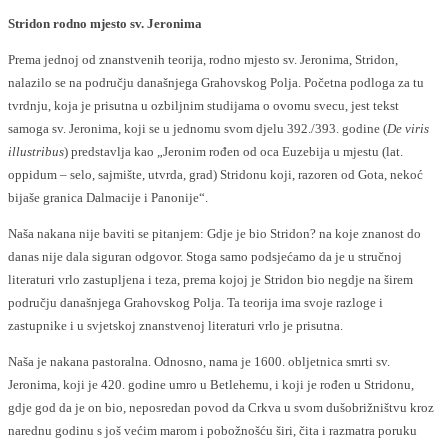
Stridon rodno mjesto sv. Jeronima
Prema jednoj od znanstvenih teorija, rodno mjesto sv. Jeronima, Stridon,
nalazilo se na području današnjega Grahovskog Polja. Početna podloga za tu
tvrdnju, koja je prisutna u ozbiljnim studijama o ovomu svecu, jest tekst
samoga sv. Jeronima, koji se u jednomu svom djelu 392./393. godine (
De viris
illustribus
) predstavlja kao „Jeronim rođen od oca Euzebija u mjestu (lat.
oppidum – selo, sajmište, utvrda, grad) Stridonu koji, razoren od Gota, nekoć
bijaše granica Dalmacije i Panonije“.
Naša nakana nije baviti se pitanjem: Gdje je bio Stridon? na koje znanost do
danas nije dala siguran odgovor. Stoga samo podsjećamo da je u stručnoj
literaturi vrlo zastupljena i teza, prema kojoj je Stridon bio negdje na širem
području današnjega Grahovskog Polja. Ta teorija ima svoje razloge i
zastupnike i u svjetskoj znanstvenoj literaturi vrlo je prisutna.
Naša je nakana pastoralna. Odnosno, nama je 1600. obljetnica smrti sv.
Jeronima, koji je 420. godine umro u Betlehemu, i koji je rođen u Stridonu,
gdje god da je on bio, neposredan povod da Crkva u svom dušobrižništvu kroz
narednu godinu s još većim marom i pobožnošću širi, čita i razmatra poruku