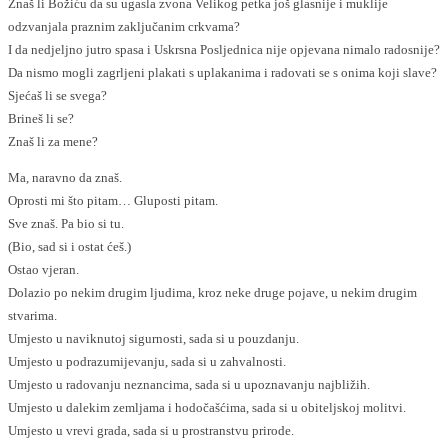
Znaš li Božiću da su ugasla zvona Velikog petka još glasnije i muklije
odzvanjala praznim zaključanim crkvama?
I da nedjeljno jutro spasa i Uskrsna Posljednica nije opjevana nimalo radosnije?
Da nismo mogli zagrljeni plakati s uplakanima i radovati se s onima koji slave?
Sjećaš li se svega?
Brineš li se?
Znaš li za mene?
Ma, naravno da znaš.
Oprosti mi što pitam… Gluposti pitam.
Sve znaš. Pa bio si tu.
(Bio, sad si i ostat ćeš.)
Ostao vjeran.
Dolazio po nekim drugim ljudima, kroz neke druge pojave, u nekim drugim
stvarima.
Umjesto u naviknutoj sigurnosti, sada si u pouzdanju.
Umjesto u podrazumijevanju, sada si u zahvalnosti.
Umjesto u radovanju neznancima, sada si u upoznavanju najbližih.
Umjesto u dalekim zemljama i hodočašćima, sada si u obiteljskoj molitvi.
Umjesto u vrevi grada, sada si u prostranstvu prirode.