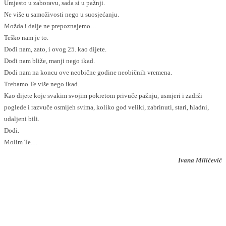
Umjesto u zaboravu, sada si u pažnji.
Ne više u samoživosti nego u suosjećanju.
Možda i dalje ne prepoznajemo…
Teško nam je to.
Dođi nam, zato, i ovog 25. kao dijete.
Dođi nam bliže, manji nego ikad.
Dođi nam na koncu ove neobične godine neobičnih vremena.
Trebamo Te više nego ikad.
Kao dijete koje svakim svojim pokretom privuče pažnju, usmjeri i zadrži
poglede i razvuče osmijeh svima, koliko god veliki, zabrinuti, stari, hladni,
udaljeni bili.
Dođi.
Molim Te…
Ivana Milićević