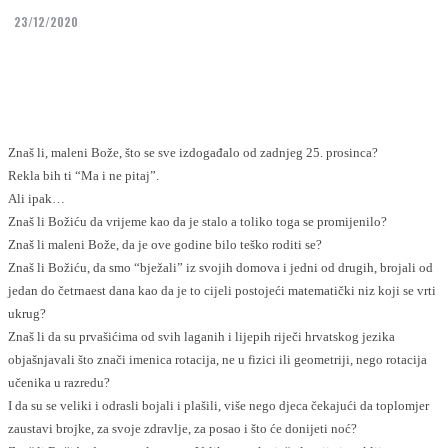
23/12/2020
Facebook
Twitter
Znaš li, maleni Bože, što se sve izdogađalo od zadnjeg 25. prosinca?
Rekla bih ti “Ma i ne pitaj”.
Ali ipak…
Znaš li Božiću da vrijeme kao da je stalo a toliko toga se promijenilo?
Znaš li maleni Bože, da je ove godine bilo teško roditi se?
Znaš li Božiću, da smo “bježali” iz svojih domova i jedni od drugih, brojali od
jedan do četrnaest dana kao da je to cijeli postojeći matematički niz koji se vrti
ukrug?
Znaš li da su prvašićima od svih laganih i lijepih riječi hrvatskog jezika
objašnjavali što znači imenica rotacija, ne u fizici ili geometriji, nego rotacija
učenika u razredu?
I da su se veliki i odrasli bojali i plašili, više nego djeca čekajući da toplomjer
zaustavi brojke, za svoje zdravlje, za posao i što će donijeti noć?