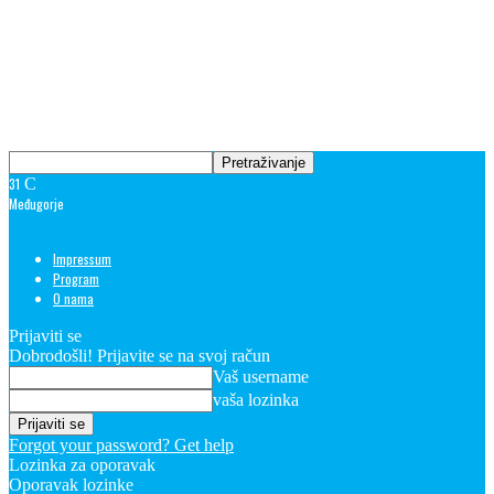
31
C
Međugorje
Impressum
Program
O nama
Prijaviti se
Dobrodošli! Prijavite se na svoj račun
Vaš username
vaša lozinka
Forgot your password? Get help
Lozinka za oporavak
Oporavak lozinke