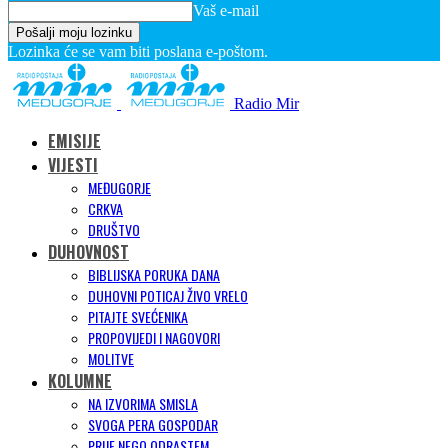
Vaš e-mail
Lozinka će se vam biti poslana e-poštom.
Radio Mir
EMISIJE
VIJESTI
MEĐUGORJE
CRKVA
DRUŠTVO
DUHOVNOST
BIBLIJSKA PORUKA DANA
DUHOVNI POTICAJ ŽIVO VRELO
PITAJTE SVEĆENIKA
PROPOVIJEDI I NAGOVORI
MOLITVE
KOLUMNE
NA IZVORIMA SMISLA
SVOGA PERA GOSPODAR
PRIJE NEGO ODRASTEM